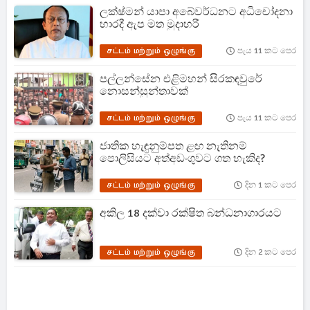
ලක්ෂ්මන් යාපා අබේවර්ධනට අධිචෝදනා
භාරදී ඇප මත මුදාහරී
சட்டம் மற்றும் ஒழுங்கு
පැය 11 කට පෙර
පල්ලන්සේන එළිමහන් සිරකඳවුරේ
නොසන්සුන්තාවක්
சட்டம் மற்றும் ஒழுங்கு
පැය 11 කට පෙර
ජාතික හැඳුනුම්පත ළඟ නැතිනම්
පොලිසියට අත්අඩංගුවට ගත හැකිද?
சட்டம் மற்றும் ஒழுங்கு
දින 1 කට පෙර
අකිල 18 දක්වා රක්ෂිත බන්ධනාගාරයට
சட்டம் மற்றும் ஒழுங்கு
දින 2 කට පෙර