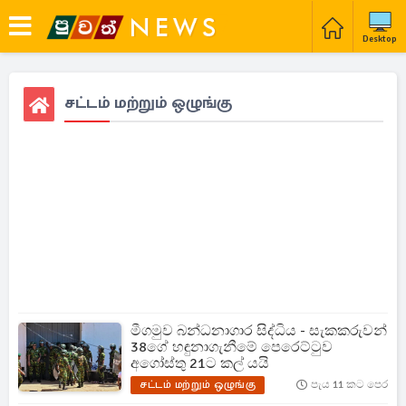
Desktop
சட்டம் மற்றும் ஒழுங்கு
මීගමුව බන්ධනාගාර සිද්ධිය - සැකකරුවන්
38ගේ හඳුනාගැනීමේ පෙරෙට්ටුව
අගෝස්තු 21ට කල් යයි
சட்டம் மற்றும் ஒழுங்கு
පැය 11 කට පෙර