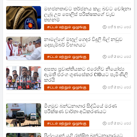
මහජනතාවට තර්ජනය කළ බවට චෝදනා
ලැබූ උප පොලිස් පරීක්ෂකගේ වැඩ
තහනම්
சட்டம் மற்றும் ஒழுங்கு
සති 1 කට පෙර
නාමල්ගේ මඟුල් ගෙදර විදුලි බිල් නඩුව
දෙසැම්බර් විභාගයට
சட்டம் மற்றும் ஒழுங்கு
සති 2 කට පෙර
අසත්‍ය ප්‍රවෘත්තියකට එරෙහිව නියෝජ්‍ය
ඇමති එරංග ගුණසේකර CIDයට පැමිණිලි
කරයි
சட்டம் மற்றும் ஒழுங்கு
සති 2 කට පෙර
මීගමුව බන්ධනාගාර සිද්ධියේ මරණ
පරීක්ෂණ වාර්තා අධිකරණයට
சட்டம் மற்றும் ஒழுங்கு
සති 2 කට පෙර
පිල්ලයාන් යළි රක්ෂිත බන්ධනාගාරයට