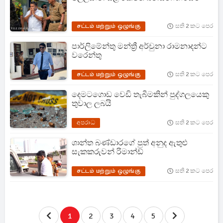
சட்டம் மற்றும் ஒழுங்கு
සති 2 කට පෙර
පාර්ලිමේන්තු මන්ත්‍රී අර්චුනා රාමනාදන්ට
වරෙන්තු
சட்டம் மற்றும் ஒழுங்கு
සති 2 කට පෙර
දෙමටගොඩ වෙඩි තැබීමකින් පුද්ගලයෙකු
තුවාල ලබයි
අපරාධ
සති 2 කට පෙර
ශාන්ත බණ්ඩාරගේ පුත් අනුද ඇතුළු
සැකකරුවන් රිමාන්ඩ්
சட்டம் மற்றும் ஒழுங்கு
සති 2 කට පෙර
1
2
3
4
5