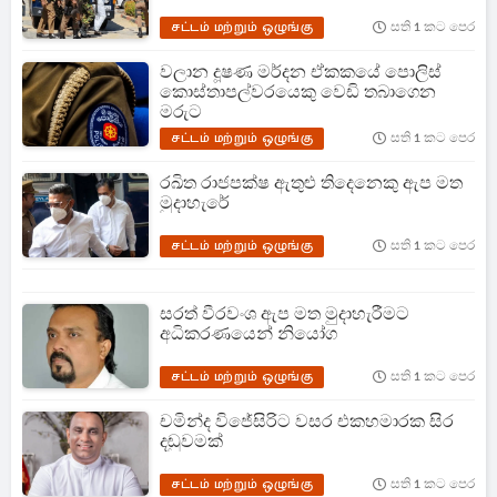
சட்டம் மற்றும் ஒழுங்கு
සති 1 කට පෙර
වලාන දූෂණ මර්දන ඒකකයේ පොලිස්
කොස්තාපල්වරයෙකු වෙඩි තබාගෙන
මරුට
சட்டம் மற்றும் ஒழுங்கு
සති 1 කට පෙර
රඛිත රාජපක්ෂ ඇතුළු තිදෙනෙකු ඇප මත
මුදාහැරේ
சட்டம் மற்றும் ஒழுங்கு
සති 1 කට පෙර
සරත් වීරවංශ ඇප මත මුදාහැරීමට
අධිකරණයෙන් නියෝග
சட்டம் மற்றும் ஒழுங்கு
සති 1 කට පෙර
චමින්ද විජේසිරිට වසර එකහමාරක සිර
දඬුවමක්
சட்டம் மற்றும் ஒழுங்கு
සති 1 කට පෙර