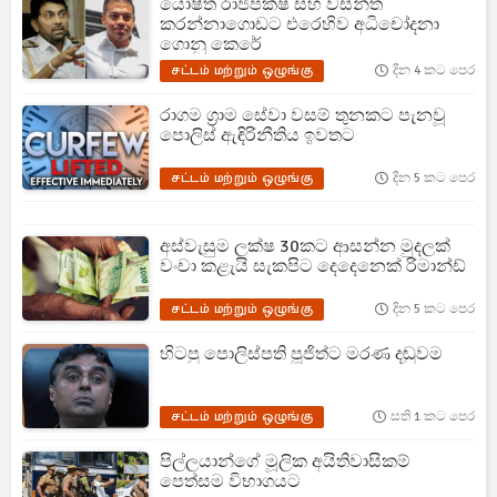
යෝෂිත රාජපක්ෂ සහ වසන්ත
කරන්නාගොඩට එරෙහිව අධිචෝදනා
ගොනු කෙරේ
சட்டம் மற்றும் ஒழுங்கு
දින 4 කට පෙර
රාගම ග්‍රාම සේවා වසම් තුනකට පැනවූ
පොලිස් ඇඳිරිනීතිය ඉවතට
சட்டம் மற்றும் ஒழுங்கு
දින 5 කට පෙර
අස්වැසුම ලක්ෂ 30කට ආසන්න මුදලක්
වංචා කළැයි සැකපිට දෙදෙනෙක් රිමාන්ඩ්
சட்டம் மற்றும் ஒழுங்கு
දින 5 කට පෙර
හිටපු පොලිස්පති පූජිත්ට මරණ දඬුවම
சட்டம் மற்றும் ஒழுங்கு
සති 1 කට පෙර
පිල්ලයාන්ගේ මූලික අයිතිවාසිකම්
පෙත්සම විභාගයට