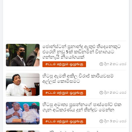
ජොන්ස්ටන් ප්‍රනාන්දු ඇතුළු තිදෙනෙකුට
එරෙහි නඩු 5ක් කඩිනමින් විභාගයට
ගන්නැයි නියෝගයක්
சட்டம் மற்றும் ஒழுங்கு
දින 2 කට පෙර
හිටපු ඇමති අකිල විරාජ් කාරියවසම්
අල්ලස් කොමිසමට
சட்டம் மற்றும் ஒழுங்கு
දින 2 කට පෙර
හිටපු අමාත්‍ය ප්‍රසන්නගේ පාස්පෝට් එක
ගැන අධිකරණය දුන් තීන්දුව මෙන්න
சட்டம் மற்றும் ஒழுங்கு
දින 3 කට පෙර