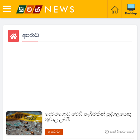
Desktop
අපරාධ
දෙමටගොඩ වෙඩි තැබීමකින් පුද්ගලයෙකු
තුවාල ලබයි
අපරාධ
සති 2 කට පෙර