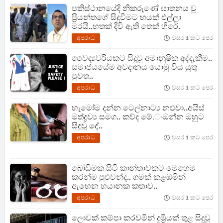
පකිස්ථානයේදි නිකරුණේ ඝාතනය වූ
ප්‍රියන්තගේ සිදුවීමට හයක් එල්ලා
මරයි..හතක් දිවි ඇති තෙක් හිරේ.
අපරාධ
වසර 1 කට පෙර
වෛද්‍යවරියකට සිදුවූ අමානුෂික අද්දැකීම..
සමාජයයේම අවදානය යොමු විය යුතු
පුවත..
අපරාධ
වසර 1 කට පෙර
හැමෝම දන්න ටෙල්නාට්‍ය නළුවා..අයිස්
මත්ද්‍රව්‍ය සමග.. කව්ද මේ.ංඔන්න ඔහුට
සිදුවූ දේ..
අපරාධ
වසර 1 කට පෙර
බෝඩිමක සිටි කාන්තාවකට මෙහෙම
කරන්ම පුළුවන්ද.. ගමක් කළඹමින්
ඇහෙන භයානක කතාව..
අපරාධ
වසර 1 කට පෙර
ලොවක් කම්පා කරවමින් දුම්‍රියක් තුළ සිදුවූ