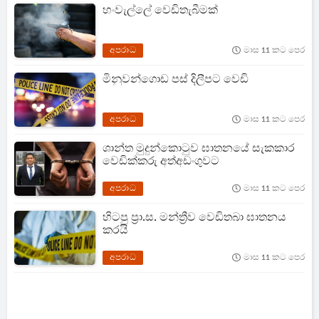
හංවැල්ලේ වෙඩිතැබීමක්
අපරාධ
මාස 11 කට පෙර
මිනුවන්ගොඩ පස් දිලීපට වෙඩි
අපරාධ
මාස 11 කට පෙර
ශාන්ත මුදුන්කොටුව ඝාතනයේ සැකකාර
වෙඩික්කරු අත්අඩංගුවට
අපරාධ
මාස 11 කට පෙර
හිටපු ප්‍රා.ස. මන්ත්‍රීව වෙඩිතබා ඝාතනය
කරයි
අපරාධ
මාස 11 කට පෙර