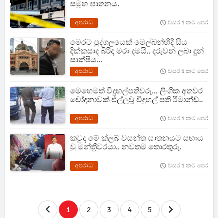
සමූහ ඝාතනය.
අපරාධ
වසර 1 කට පෙර
මෙරට පුද්ගලයෙක් මෙල්බන්හිදි සිය
දික්කසාද බිරිද මරා දමයි.. දරුවන් ලබා දුන්
සාක්ෂිය...
අපරාධ
වසර 1 කට පෙර
මෙහෙමත් විදුහල්පතිවරු... ලිංගික අතවර
චෝදනාවක් එල්ලවූ විදුහල් පති රිමාන්ඩ්..
අපරාධ
වසර 1 කට පෙර
කවුද මේ ක්ලබ් වසන්ත ඝාතනයට සහාය
වු මන්ත්‍රීවරයා.. නවතම තොරතුරු.
අපරාධ
වසර 1 කට පෙර
1
2
3
4
5