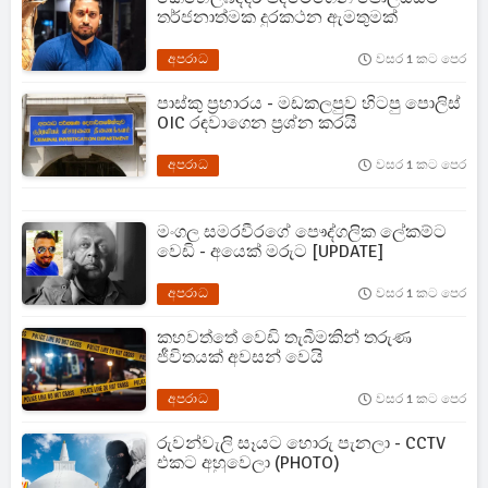
තර්ජනාත්මක දුරකථන ඇමතුමක්
අපරාධ
වසර 1 කට පෙර
පාස්කු ප්‍රහාරය - මඩකලපුව හිටපු පොලිස්
OIC රඳවාගෙන ප්‍රශ්න කරයි
අපරාධ
වසර 1 කට පෙර
මංගල සමරවීරගේ පෞද්ගලික ලේකම්ට
වෙඩි - අයෙක් මරුට [UPDATE]
අපරාධ
වසර 1 කට පෙර
කහවත්තේ වෙඩි තැබීමකින් තරුණ
ජීවිතයක් අවසන් වෙයි
අපරාධ
වසර 1 කට පෙර
රුවන්වැලි සෑයට හොරු පැනලා - CCTV
එකට අහුවෙලා (PHOTO)