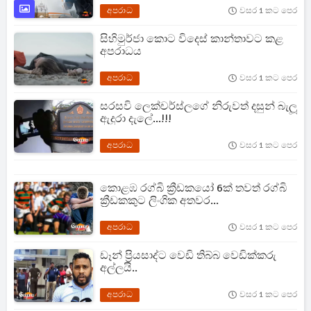
අපරාධ
වසර 1 කට පෙර
සිහිමුර්ජා කොට විදෙස් කාන්තාවට කළ
අපරාධය
අපරාධ
වසර 1 කට පෙර
සරසවි ලෙක්චර්ස්ලගේ නිරුවත් දසුන් බැලූ
ඇදුරා දැලේ...!!!
අපරාධ
වසර 1 කට පෙර
කොළඹ රග්බි ක්‍රීඩකයෝ 6ක් තවත් රග්බි
ක්‍රීඩකකුට ලිංගික අතවර...
අපරාධ
වසර 1 කට පෙර
ඩෑන් ප්‍රියසාද්ට වෙඩි තිබ්බ වෙඩික්කරු
අල්ලයි..
අපරාධ
වසර 1 කට පෙර