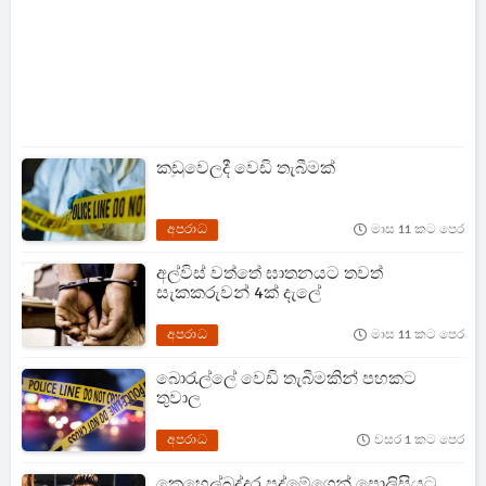
කඩුවෙලදී වෙඩි තැබීමක්
අපරාධ
මාස 11 කට පෙර
අල්විස් වත්තේ ඝාතනයට තවත්
සැකකරුවන් 4ක් දැලේ
අපරාධ
මාස 11 කට පෙර
බො‍රැල්ලේ වෙඩි තැබීමකින් පහකට
තුවාල
අපරාධ
වසර 1 කට පෙර
කෙහෙල්බද්දර පද්මේගෙන් පොලිසියට