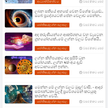
ආධ්‍යාත්මිකත්වය
වසර 2 කට පෙර
ලබන සතියේ අහසේ වෙන විශේෂ වැඩේ..
ඔබේ ප්‍රදේශයටත් පේන වෙලාව මෙන්න..
ජෝතිෂ්‍ය/ලග්න පලාපල
වසර 2 කට පෙර
අද තරුණියන්ගෙ ආකර්ශනය වහ වැටෙන
ග්‍රහයෝගයක්..මේ ලග්න වලට විශේෂයි..
ජෝතිෂ්‍ය/ලග්න පලාපල
වසර 2 කට පෙර
ලග්න කිහිපයකට අද සුපිරි ධන
යෝගයක්.. ලග්න 4ක අය දැඩි
අවධානයෙන් ඉන්න.
ජෝතිෂ්‍ය/ලග්න පලාපල
වසර 2 කට පෙර
මෙන්න මේ ලග්න වලට මුදල් වාසි. - ආදර
සම්බන්ධතා වලදී ප්‍රවේශමෙන් කටයුතු
කරන්න වෙයි.
ජෝතිෂ්‍ය/ලග්න පලාපල
වසර 2 කට පෙර