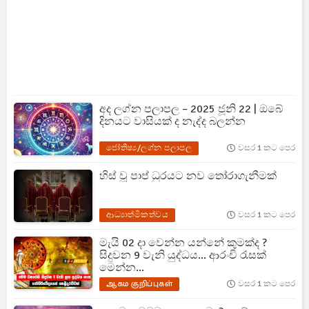
අද ලග්න පලාපල – 2025 ජූනි 22 | ඔබේ
දිනයට වාසියක් ද නැද්ද බලන්න
ජෝතිෂ්‍ය/ලග්න පලාපල
වසර 1 කට පෙර
හිස් වූ පාප් ධුරයට නව තෝරාගැනීමක්
ආධ්‍යාත්මිකත්වය
වසර 1 කට පෙර
මැයි 02 දා වෙන්න යන්නේ කුමක්ද ?
සිදුවන 9 වැනි යුද්ධය... ආරංචි රැසක්
මෙන්න...
ஆகம குறிப்புகள்
වසර 1 කට පෙර