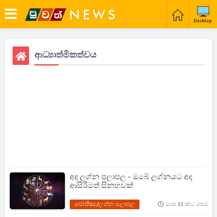
Desktop
ආධ්‍යාත්මිකත්වය
අද ලග්න පලාපල - ඔබේ ලග්නයට අද
ආසිරිමත් සිනහවක්
ජෝතිෂ්‍ය/ලග්න පලාපල
මාස 11 කට පෙර