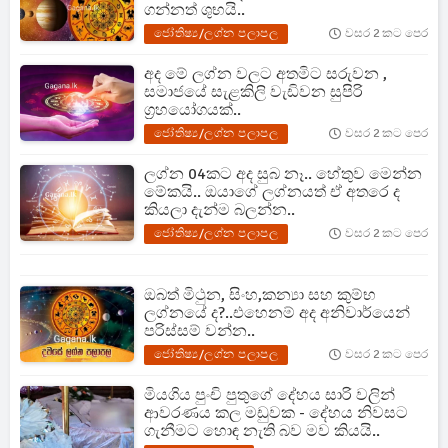
ගන්නත් ශුභයි..
ජෝතිෂ්‍ය/ලග්න පලාපල
වසර 2 කට පෙර
අද මේ ලග්න වලට අතමිට සරුවන ,
සමාජයේ සැළකිලි වැඩිවන සුපිරි
ග්‍රහයෝගයක්..
ජෝතිෂ්‍ය/ලග්න පලාපල
වසර 2 කට පෙර
ලග්න 04කට අද සුබ නෑ.. හේතුව මෙන්න
මේකයි.. ඔයාගේ ලග්නයත් ඒ අතරෙ ද
කියලා දැන්ම බලන්න..
ජෝතිෂ්‍ය/ලග්න පලාපල
වසර 2 කට පෙර
ඔබත් මිථුන, සිංහ,කන්‍යා සහ කුම්භ
ලග්නයේ ද?..එහෙනම් අද අනිවාර්යෙන්
පරිස්සම් වන්න..
ජෝතිෂ්‍ය/ලග්න පලාපල
වසර 2 කට පෙර
මියගිය පුංචි පුතුගේ දේහය සාරි වලින්
ආවරණය කල මඩුවක - දේහය නිවසට
ගැනීමට හොඳ නැති බව මව කියයි..