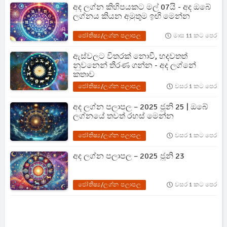
අද ලග්න කිහිපයකට මල් 07යි - අද ඔබේ
ලග්නය කියන අමුතුම ඉඟි මෙන්න
ජෝතිෂ්‍ය/ලග්න පලාපල
මාස 11 කට පෙර
ඇස්වලට විතරක් නොවී, හදවතත්
නුවනෙන් තීරණ ගන්න - අද ලග්නේ
කතාව
ජෝතිෂ්‍ය/ලග්න පලාපල
වසර 1 කට පෙර
අද ලග්න පලාපල – 2025 ජූනි 25 | ඔබේ
ලග්නයේ තවත් රහස් මෙන්න
ජෝතිෂ්‍ය/ලග්න පලාපල
වසර 1 කට පෙර
අද ලග්න පලාපල – 2025 ජූනි 23
ජෝතිෂ්‍ය/ලග්න පලාපල
වසර 1 කට පෙර