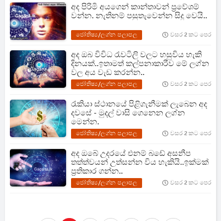
අද පිරිමි අයගෙන් කාන්තාවන් ප්‍රවේශම්
වන්න. නැතිනම් පසුතැවෙන්න සිදු වෙයි..
ජෝතිෂ්‍ය/ලග්න පලාපල
වසර 2 කට පෙර
අද ඔබ විවිධ රැවටිලි වලට හසුවිය හැකි
දිනයක්..ඉතාමත් කල්පනාකාරීව මේ ලග්න
වල අය වැඩ කරන්න..
ජෝතිෂ්‍ය/ලග්න පලාපල
වසර 2 කට පෙර
රැකියා ස්ථානයේ පිළිගැනීමක් ලැබෙන අද
දවසේ - මුදල් වාසි ගෙනෙන ලග්න
මෙන්න.
ජෝතිෂ්‍ය/ලග්න පලාපල
වසර 2 කට පෙර
අද ඔබේ උදරයේ එනම් බඩේ අසනීප
තත්ත්වයන් උත්සන්න විය හැකියි..ඉක්මක්
ප්‍රතිකාර ගන්න..
ජෝතිෂ්‍ය/ලග්න පලාපල
වසර 2 කට පෙර