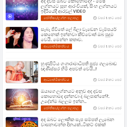
අද දවස ඔබට කොහොමද? - මේෂ
ලග්නයට සුභ ආරංචියක්, සිංහ ලග්නයට
ඉදිරියේදී ආරවුල් VIDEO
ජෝතිෂ්‍ය/ලග්න පලාපල
වසර 1 කට පෙර
සෑබෑ ජීවිතේ ලේ බීලා වැඩෙන වැම්පයර්
කෙනෙක් ඉන්නවා කිව්වොත් ඔබ පුදුම
වෙයි. මෙන්න කතාව.
ආධ්‍යාත්මිකත්වය
වසර 1 කට පෙර
හුණුපිටිය ගංගාරාමාධිපති පූජ්‍ය ගලබොඩ
ඥාණිස්සර හිමි අපවත් වෙයි..!
ආධ්‍යාත්මිකත්වය
වසර 2 කට පෙර
ඔයාගෙ ලග්නයට අනුව අද දවස
කොහොමද දන්නවා ද බලපාන්නේ?.
උදේන්ම බලලම ඉන්න..
ජෝතිෂ්‍ය/ලග්න පලාපල
වසර 2 කට පෙර
අද ඔබට ලෞකික සැප සම්පත් ලැබෙන
වාසනාවන්ත දිනයක්..ටිකට් එකක්