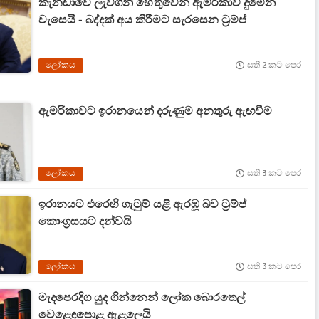
කැනඩාවේ ලැව්ගිනි හේතුවෙන් ඇමරිකාව දුමෙන්
වැසෙයි - බද්දක් අය කිරීමට සැරසෙන ට්‍රම්ප්
ලෝකය
සති 2 කට පෙර
ඇමරිකාවට ඉරානයෙන් දරුණුම අනතුරු ඇඟවීම
ලෝකය
සති 3 කට පෙර
ඉරානයට එරෙහි ගැටුම් යළි ඇරඹූ බව ට්‍රම්ප්
කොංග්‍රසයට දන්වයි
ලෝකය
සති 3 කට පෙර
මැදපෙරදිග යුද ගින්නෙන් ලෝක බොරතෙල්
වෙළෙඳපොළ ඇළලෙයි