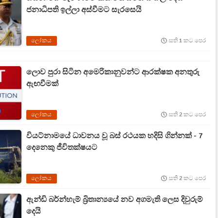
ජනාධිපති ඉල්ලා අස්වීමට සැරසෙයි
ලෝකය
සති 1 කට පෙර
ලොව පුරා සිටින අමෙරිකානුවන්ට ආරක්ෂක අනතුරු
ඇඟවීමක්
ලෝකය
සති 2 කට පෙර
වියට්නාමයේ ධාවනය වූ බස් රථයක හදිසි ගින්නක් - 7
දෙනෙකු ජීවිතක්ෂයට
ලෝකය
සති 2 කට පෙර
ඇන්ඩි බර්න්හැම් බ්‍රිතාන්‍යයේ නව අගමැති ලෙස දිවුරුම්
දෙයි