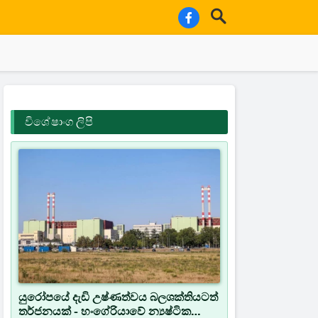
විශේෂාංග ලිපි
යුරෝපයේ දැඩි උෂ්ණත්වය බලශක්තියටත්
තර්ජනයක් - හංගේරියාවේ න්‍යෂ්ටික