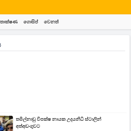
තාක්ෂණ
ගොසිප්
වෙනත්
ය
තමිල්නාඩු විපක්ෂ නායක උදයනිධි ස්ටාලින්
අත්අඩංගුවට