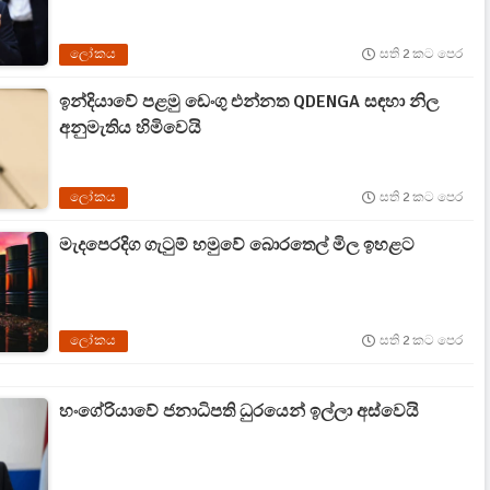
ලෝකය
සති 2 කට පෙර
ඉන්දියාවේ පළමු ඩෙංගු එන්නත QDENGA සඳහා නිල
අනුමැතිය හිමිවෙයි
ලෝකය
සති 2 කට පෙර
මැදපෙරදිග ගැටුම් හමුවේ බොරතෙල් මිල ඉහළට
ලෝකය
සති 2 කට පෙර
හංගේරියාවේ ජනාධිපති ධුරයෙන් ඉල්ලා අස්වෙයි