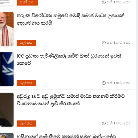
ඉන්දියාව
සති 1 කට පෙර
තරුණ විරෝධතා හමුවේ මෝදි සමාජ මාධ්‍ය උපායක්
අනුගමනය කරයි
ලෝකය
සති 1 කට පෙර
ICC ප්‍රධාන පැමිණිලිකරු කරීම් ඛාන් ධුරයෙන් ඉවත්
කෙරේ
ලෝකය
සති 1 කට පෙර
අවුරුදු 16ට අඩු ළමුන්ට සමාජ මාධ්‍ය තහනම් කිරීමට
වියට්නාමයෙන් දැඩි තීරණයක්
ලෝකය
සති 1 කට පෙර
හසීනාගේ පැමිණීමේ කතාවත් සමඟ බංග්ලාදේශ