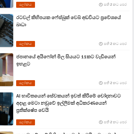
ලෝකය
සති 2 කට පෙර
රටවල් කිහිපයක ෆේස්බුක් වෙබ් අඩවියට ප්‍රවේශයේ
බාධා
ලෝකය
සති 2 කට පෙර
ජපානයේ අයිෆෝන් මිල සියයට 11කට වැඩියෙන්
ඉහළට
ලෝකය
සති 2 කට පෙර
AI භාවිතයෙන් සේවකයන් ඉවත් කිරීමේ චෝදනාවට
අදාළ මෙටා නඩුවේ ඉල්ලීමක් අධිකරණයෙන්
ප්‍රතික්ෂේප වෙයි
ලෝකය
සති 2 කට පෙර