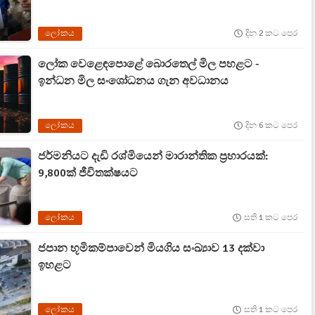
ලෝකය
දින 2 කට පෙර
ලෝක වෙළෙඳපොළේ බොරතෙල් මිල පහළට -
ඉන්ධන මිල සංශෝධනය ගැන අවධානය
ලෝකය
දින 6 කට පෙර
ජර්මනියට දැඩි රශ්මියෙන් මාරාන්තික ප්‍රහාරයක්:
9,800ක් ජීවිතක්ෂයට
ලෝකය
සති 1 කට පෙර
ජපාන භූමිකම්පාවෙන් මියගිය සංඛ්‍යාව 13 දක්වා
ඉහළට
ලෝකය
සති 1 කට පෙර