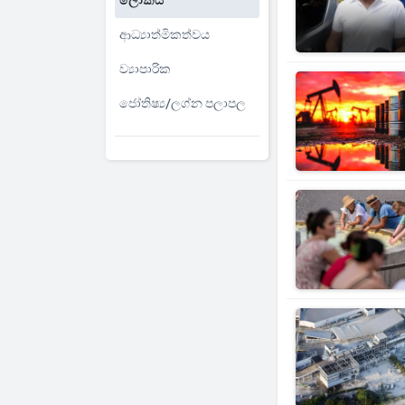
ලෝකය
ආධ්‍යාත්මිකත්වය
ව්‍යාපාරික
ජෝතිෂ්‍ය/ලග්න පලාපල