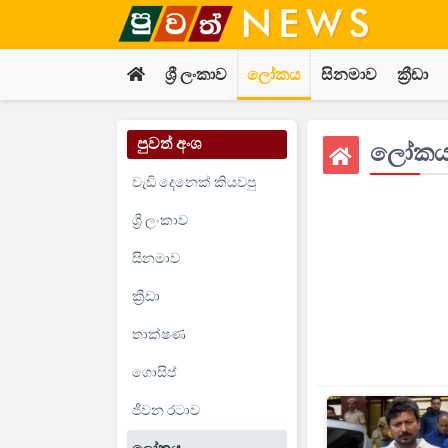
ශ්‍රී ලංකාව
ලෝකය
සිනමාව
ක්‍රීඩා
පුවත් අංශ
ලෝක
වැඩි දෙනෙක් කියවපු
ශ්‍රී ලංකාව
සිනමාව
ක්‍රීඩා
තාක්ෂණ
ගොසිප්
ජීවන රටාව