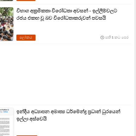
විභාග අක්‍රමිකතා විරෝධතා අවසන් - ඉල්ලීම්වලට
රජය එකඟ වූ බව විරෝධතාකරුවන් පවසයි
ලෝකය
සති 1 කට පෙර
ඉන්දීය අධ්‍යාපන අමාත්‍ය ධර්මේන්ද්‍ර ප්‍රධාන් ධුරයෙන්
ඉල්ලා අස්වෙයි