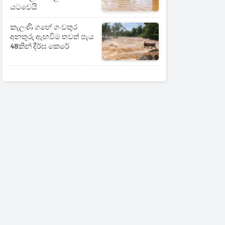
යටවෙයි
කැලණි ගඟේ ගංවතුර
අනතුරු ඇඟවීම තවත් පැය
48කින් දීර්ඝ කෙරේ