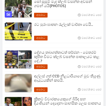
සෝ සුසුම් මැද ක්ලබ් වසන්ත අවසන්
ගමන් යයි(PHOTOS)
අපරාධ
වසර 2 කට පෙර
රට පුරා ඝාතන රැල්ලක් වාර්තා වෙයි..
අපරාධ
වසර 2 කට පෙර
දේහය තබාගත්තාටත් තර්ජන - මෙතරම්
කුපිත වීමට ක්ලබ් වසන්ත පාතාලයට කළ
දේ..?
අපරාධ
වසර 2 කට පෙර
අල්ලස් ගත් CCD නිළධාරියාගේ මුව තියුණු
ආයුධයකින් කපයි.
අපරාධ
වසර 2 කට පෙර
ක්‍රිකට් විචාරකයෙකුගේ බිරිද සහ
දියණියන් දෙදෙනා සාහසික ලෙස ඝාතනය