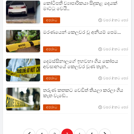
කෝටිපති ව්‍යාපාරිකයා සිදුකළ දෙයක්
මාට්ටු වෙයි..
අපරාධ
වසර 2 කට පෙර
මරණයෙන් කෙලවර වූ අනියම් පෙම...
අපරාධ
වසර 2 කට පෙර
දෙමස්සිනාලගේ ඉහවහා ගිය කෝපය
අවසානයේ කෙලවර වුණ තැන..
අපරාධ
වසර 2 කට පෙර
තරුණ කතකට වෙඩිත් තියලා කරලා ගිය
කැත වැඩේ..
අපරාධ
වසර 2 කට පෙර