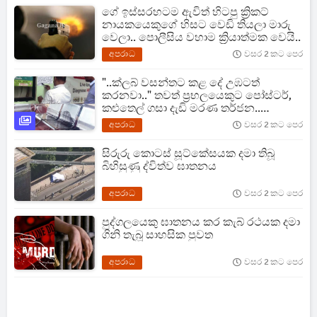
ගේ ඉස්සරහටම ඇවිත් හිටපු ක්‍රිකට්
නායකයෙකුගේ හිසට වෙඩි තියලා මාරු
වෙලා.. පොලීසිය වහාම ක්‍රියාත්මක වෙයි..
අපරාධ
වසර 2 කට පෙර
"..ක්ලබ් වසන්තට කළ දේ උඹටත්
කරනවා.." තවත් ප්‍රභලයෙකුට පෝස්ටර්,
කළුතෙල් ගසා දැඩි මරණ තර්ජන..
(PHOTOS)
අපරාධ
වසර 2 කට පෙර
සිරුරු කොටස් සූට්කේසයක දමා තිබූ
බිහිසුණු ද්විත්ව ඝාතනය
අපරාධ
වසර 2 කට පෙර
පුද්ගලයෙකු ඝාතනය කර කැබ් රථයක දමා
ගිනි තැබූ සාහසික පුවත
අපරාධ
වසර 2 කට පෙර