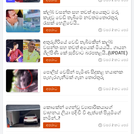
අපරාධ
වසර 2 කට පෙර
ක්ල්බ් වසන්ත සහ තවත් අයෙකුට මරු
කැදවූ වෙඩි තැබීමේ නවතමතොරතුරු
රැසක් හෙළිවෙයි..
අපරාධ
වසර 2 කට පෙර
අතුරුගිරියේ වෙඩි තැබීමකින් කල්බ්
වසන්ත සහ තවත් අයෙක් මියයයි.. ගායන
ශිල්පිණි කේ සුජීවාට බරපතළයි..(UPDATE)
අපරාධ
වසර 2 කට පෙර
පොලිස් වෙසින් පැමිණ සිදුකළ භයානක
පැහැරගැනීමක් ගැන තොරතුරු
අපරාධ
වසර 2 කට පෙර
කොකේන් ගෙන්වූ ව්‍යාපාරිකයාගේ
වාහනය ලියා පදිංචී වී ඇත්තේ පියුමිගේ
නමින්..?
අපරාධ
වසර 2 කට පෙර