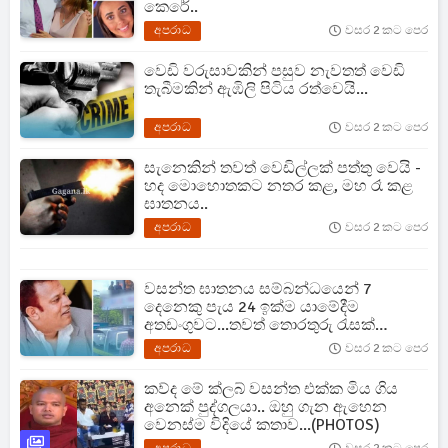
කෙරේ..
අපරාධ
වසර 2 කට පෙර
වෙඩි වරුසාවකින් පසුව නැවතත් වෙඩි
තැබීමකින් ඇඹිලි පිටිය රත්වෙයි...
අපරාධ
වසර 2 කට පෙර
සැනෙකින් තවත් වෙඩිල්ලක් පත්තු වෙයි -
හද මොහොතකට නතර කළ, මහ රෑ කළ
ඝාතනය..
අපරාධ
වසර 2 කට පෙර
වසන්ත ඝාතනය සම්බන්ධයෙන් 7
දෙනෙකු පැය 24 ඉක්ම යාමේදීම
අතඩංගුවට...තවත් තොරතුරු රැසක්
එළියට...
අපරාධ
වසර 2 කට පෙර
කව්ද මේ ක්ලබ් වසන්ත එක්ක මිය ගිය
අනෙක් පුද්ගලයා.. ඔහු ගැන ඇහෙන
වෙනස්ම විදියේ කතාව...(PHOTOS)