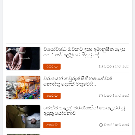
වයෝවෘද්ධ මවකට ඉතා අමානුෂික ලෙස
පහර දුන් ලේලියට සිදු වූ දේ..
අපරාධ
වසර 2 කට පෙර
වරායෙන් කවුරුත් සිහිනයෙන්වත්
නොසිතූ දෙයක් මතුවෙයි..
අපරාධ
වසර 2 කට පෙර
ගමක්ම කැළඹූ මරණයකින් කෙළෙවර වූ
අයුතු යෝජනාව
අපරාධ
වසර 2 කට පෙර