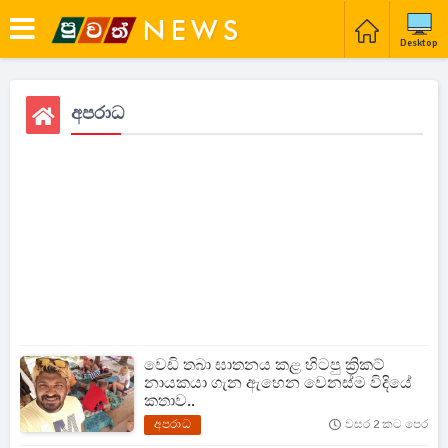
Desktop
අපරාධ
වෙඩි තබා ඝාතනය කළ හිටපු ක්‍රිකට්
නායකයා ගැන ඇහෙන වෙනස්ම විදියේ
කතාව..
අපරාධ
වසර 2 කට පෙර