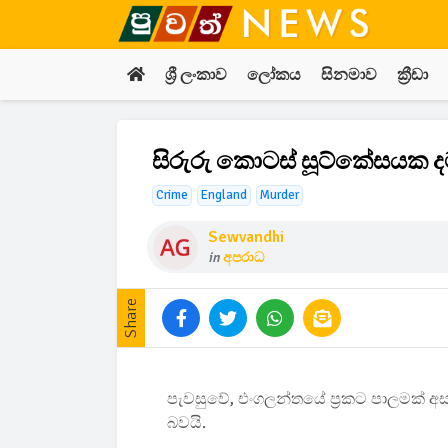
ශ්‍රී ලංකාව
ලෝකය
සිනමාව
ක්‍රීඩා
සිරුරු කොටස් සූට්කේසයක දමා
Crime
England
Murder
Sewvandhi
in
අපරාධ
Share
පැවසුවේ, එංගලන්තයේ ප්‍රකට පාලමක් අසල 
බවයි.