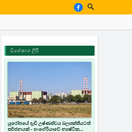
විශේෂාංග ලිපි
යුරෝපයේ දැඩි උෂ්ණත්වය බලශක්තියටත්
තර්ජනයක් - හංගේරියාවේ න්‍යෂ්ටික