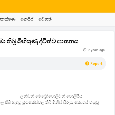
තාක්ෂණ
ගොසිප්
වෙනත්
 තිබූ බිහිසුණු ද්විත්ව ඝාතනය
2 years ago
Report
ලන්ඩන් මෙට්‍රෝපොලිටන් පොලීසිය
තිබී හමුවූ සූට්කේස්වල තිබී මිනිස් සිරුරු කොටස් හමුවූ