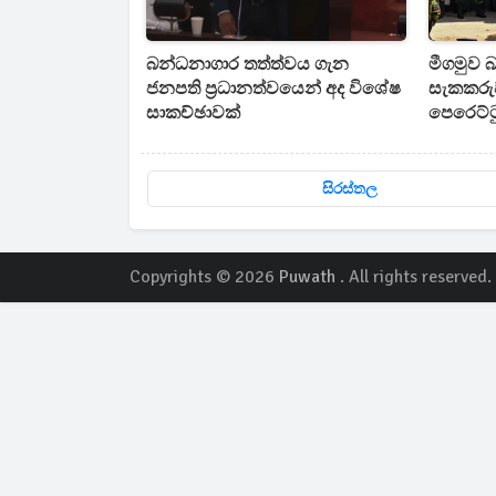
බන්ධනාගාර තත්ත්වය ගැන
මීගමුව බ
ජනපති ප්‍රධානත්වයෙන් අද විශේෂ
සැකකරු
සාකච්ඡාවක්
පෙරෙට්ට
යයි
සිරස්තල
Copyrights © 2026
Puwath
. All rights reserved.