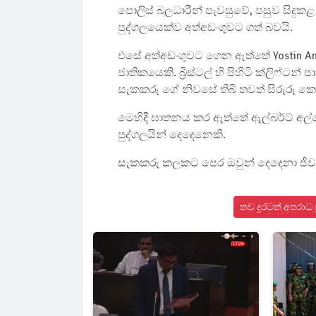
පොලිස් බලධාරීන් පැවසුවේ, පසුව සිදුක
පුද්ගලයෙක්ව අත්අඩංගුවට ගත් බවයි.
එසේ අත්අඩංගුවට ගෙන ඇත්තේ Yostin And
ජාතිකයෙකි. බ්‍රිස්ටල් හි පිහිටි ක්ලිෆ්ටන
සැකකරු ගේ නිවසේ තිබී තවත් සිරුරු කො
මෙහිදී ඝාතනය කර ඇත්තේ ඇල්බර්ට් අල්ෆ
පුද්ගලයින් දෙදෙනෙකි.
සැකකරු කලකට පෙර ඔවුන් දෙදෙනා ජීවත්
තව දුරටත් අපරාධ