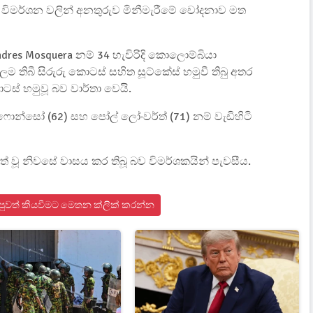
ළ විමර්ශන වලින් අනතුරුව මිනීමැරීමේ චෝදනාව මත
res Mosquera නම් 34 හැවිරිදි කොලොම්බියා
් පාලම තිබී සිරුරු කොටස් සහිත සූට්කේස් හමුවී තිබු අතර
ටස් හමුවූ බව වාර්තා වෙයි.
ොන්සෝ (62) සහ පෝල් ලෝංවර්ත් (71) නම් වැඩිහිටි
 වූ නිවසේ වාසය කර තිබූ බව විමර්ශකයින් පැවසීය.
 පුවත් කියවීමට මෙතන ක්ලික් කරන්න