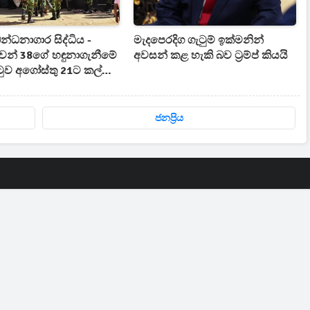
න්ධනාගාර සිද්ධිය -
මැදපෙරදිග ගැටුම් ඉක්මනින්
වන් 38ගේ හඳුනාගැනීමේ
අවසන් කළ හැකි බව ට්‍රම්ප් කියයි
ුව අගෝස්තු 21ට කල්
ජනප්‍රිය