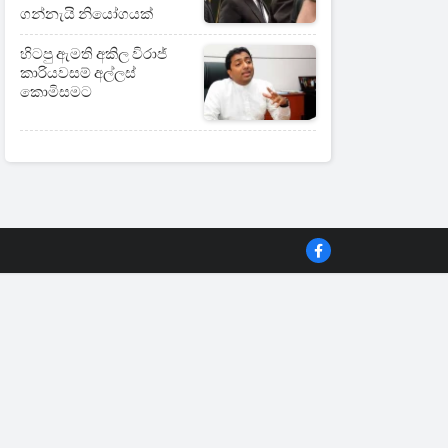
ගන්නැයි නියෝගයක්
හිටපු ඇමති අකිල විරාජ්
කාරියවසම් අල්ලස්
කොමිසමට