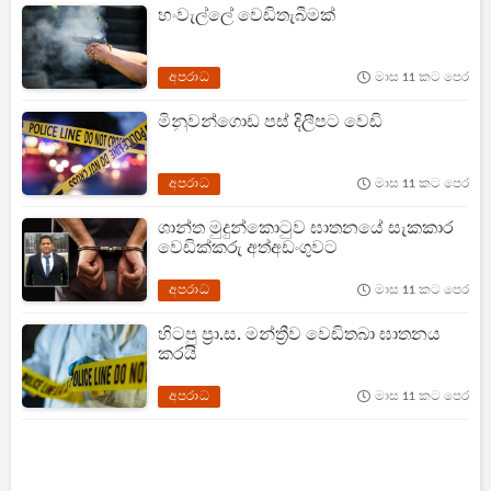
හංවැල්ලේ වෙඩිතැබීමක්
අපරාධ
මාස 11 කට පෙර
මිනුවන්ගොඩ පස් දිලීපට වෙඩි
අපරාධ
මාස 11 කට පෙර
ශාන්ත මුදුන්කොටුව ඝාතනයේ සැකකාර
වෙඩික්කරු අත්අඩංගුවට
අපරාධ
මාස 11 කට පෙර
හිටපු ප්‍රා.ස. මන්ත්‍රීව වෙඩිතබා ඝාතනය
කරයි
අපරාධ
මාස 11 කට පෙර