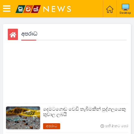
Desktop
අපරාධ
දෙමටගොඩ වෙඩි තැබීමකින් පුද්ගලයෙකු
තුවාල ලබයි
අපරාධ
සති 2 කට පෙර