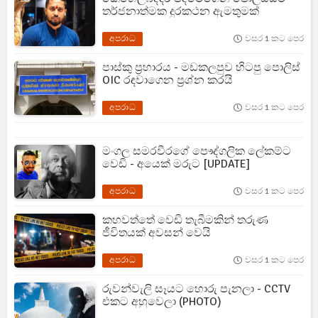
තර්ජනාත්මක දුරකථන ඇමතුමක්
අපරාධ
වසර 1 කට පෙර
පාස්කු ප්‍රහාරය - මඩකලපුව හිටපු පොලිස්
OIC රඳවාගෙන ප්‍රශ්න කරයි
අපරාධ
වසර 1 කට පෙර
මංගල සමරවීරගේ පෞද්ගලික ලේකම්ට
වෙඩි - අයෙක් මරුට [UPDATE]
අපරාධ
වසර 1 කට පෙර
කහවත්තේ වෙඩි තැබීමකින් තරුණ
ජීවිතයක් අවසන් වෙයි
අපරාධ
වසර 1 කට පෙර
රුවන්වැලි සෑයට හොරු පැනලා - CCTV
එකට අහුවෙලා (PHOTO)