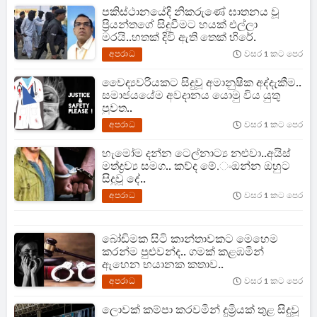
පකිස්ථානයේදි නිකරුණේ ඝාතනය වූ
ප්‍රියන්තගේ සිදුවීමට හයක් එල්ලා
මරයි..හතක් දිවි ඇති තෙක් හිරේ.
අපරාධ
වසර 1 කට පෙර
වෛද්‍යවරියකට සිදුවූ අමානුෂික අද්දැකීම..
සමාජයයේම අවදානය යොමු විය යුතු
පුවත..
අපරාධ
වසර 1 කට පෙර
හැමෝම දන්න ටෙල්නාට්‍ය නළුවා..අයිස්
මත්ද්‍රව්‍ය සමග.. කව්ද මේ.ංඔන්න ඔහුට
සිදුවූ දේ..
අපරාධ
වසර 1 කට පෙර
බෝඩිමක සිටි කාන්තාවකට මෙහෙම
කරන්ම පුළුවන්ද.. ගමක් කළඹමින්
ඇහෙන භයානක කතාව..
අපරාධ
වසර 1 කට පෙර
ලොවක් කම්පා කරවමින් දුම්‍රියක් තුළ සිදුවූ