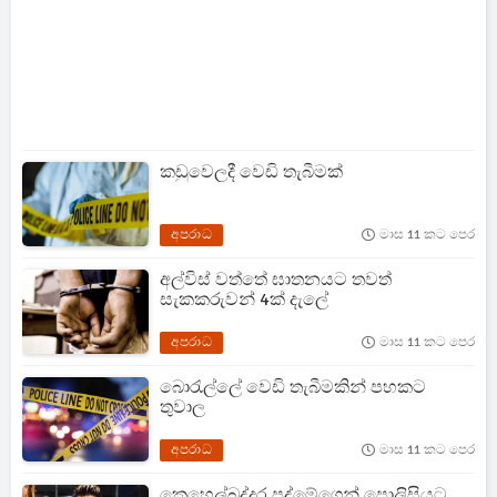
කඩුවෙලදී වෙඩි තැබීමක්
අපරාධ
මාස 11 කට පෙර
අල්විස් වත්තේ ඝාතනයට තවත්
සැකකරුවන් 4ක් දැලේ
අපරාධ
මාස 11 කට පෙර
බො‍රැල්ලේ වෙඩි තැබීමකින් පහකට
තුවාල
අපරාධ
මාස 11 කට පෙර
කෙහෙල්බද්දර පද්මේගෙන් පොලිසියට