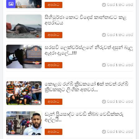
අපරාධ
වසර 1 කට පෙර
සිහිමුර්ජා කොට විදෙස් කාන්තාවට කළ
අපරාධය
අපරාධ
වසර 1 කට පෙර
සරසවි ලෙක්චර්ස්ලගේ නිරුවත් දසුන් බැලූ
ඇදුරා දැලේ...!!!
අපරාධ
වසර 1 කට පෙර
කොළඹ රග්බි ක්‍රීඩකයෝ 6ක් තවත් රග්බි
ක්‍රීඩකකුට ලිංගික අතවර...
අපරාධ
වසර 1 කට පෙර
ඩෑන් ප්‍රියසාද්ට වෙඩි තිබ්බ වෙඩික්කරු
අල්ලයි..
අපරාධ
වසර 1 කට පෙර