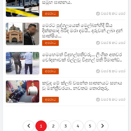
සමූහ ඝාතනය.
අපරාධ
වසර 1 කට පෙර
මෙරට පුද්ගලයෙක් මෙල්බන්හිදි සිය
දික්කසාද බිරිද මරා දමයි.. දරුවන් ලබා දුන්
සාක්ෂිය...
අපරාධ
වසර 1 කට පෙර
මෙහෙමත් විදුහල්පතිවරු... ලිංගික අතවර
චෝදනාවක් එල්ලවූ විදුහල් පති රිමාන්ඩ්..
අපරාධ
වසර 1 කට පෙර
කවුද මේ ක්ලබ් වසන්ත ඝාතනයට සහාය
වු මන්ත්‍රීවරයා.. නවතම තොරතුරු.
අපරාධ
වසර 1 කට පෙර
1
2
3
4
5