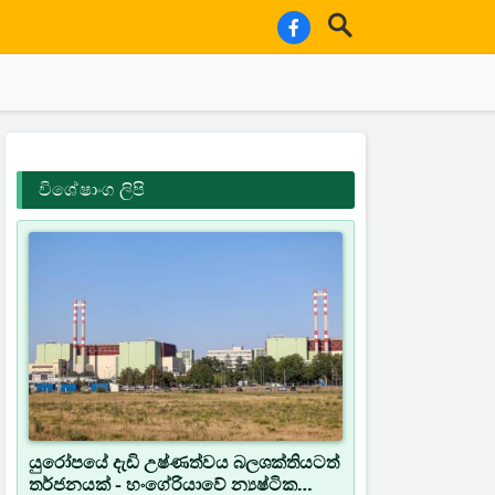
විශේෂාංග ලිපි
යුරෝපයේ දැඩි උෂ්ණත්වය බලශක්තියටත්
තර්ජනයක් - හංගේරියාවේ න්‍යෂ්ටික