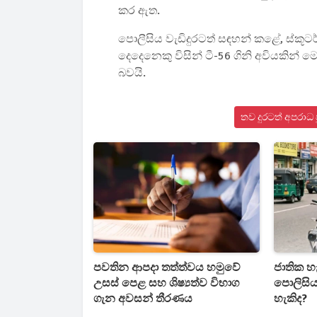
කර ඇත.
පොලීසිය වැඩිදුරටත් සඳහන් කළේ, ස්කූටර්
දෙදෙනෙකු විසින් ටී-56 ගිනි අවියකින් 
බවයි.
තව දුරටත් අපරාධ
පවතින ආපදා තත්ත්වය හමුවේ
ජාතික හ
උසස් පෙළ සහ ශිෂ්‍යත්ව විභාග
පොලිසිය
ගැන අවසන් තීරණය
හැකිද?