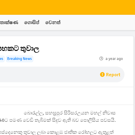
තාක්ෂණ
ගොසිප්
වෙනත්
 පහකට තුවාල
ws
Breaking News
a year ago
Report
බොරැල්ල, සහස්‍රපුර සිරිසරඋයන මහල් නිවාස
40ට පමණ වෙඩි තැබීමක් සිදුව ඇති බව පොලීසිය පවසයි.
් පස්දෙනෙකු තුවාල ලබා කොළඹ ජාතික රෝහලට ඇතුළත්