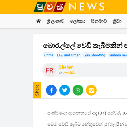
ශ්‍රී ලංකාව
ලෝකය
සිනමාව
ක්‍රීඩා
බො‍රැල්ලේ වෙඩි තැබීමකින්
Crime
Law and Order
Gun Shooting
Sinhala ne
Shehan
in
අපරාධ
Share
සංකීර්ණය ආසන්නයේ අද (07) පස්වරු 8.
මෙම වෙඩි තැබීම හේතුවෙන් පුද්ගලයින