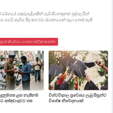
 වර්ගයේ යතුරුපැදියකින් පැමිණි නාඳුනන පුද්ගලයින්
මෙම වෙඩි තැබීම සිදු කර එම ස්ථානයෙන් පළා ගොස් ඇති
 පුවත් කියවීමට මෙතන ක්ලික් කරන්න
ැඳුනුම්පත ළඟ නැතිනම්
විශ්වවිද්‍යාල ප්‍රවේශය ලැබූ සිසුන්ට
ට අත්අඩංගුවට ගත
විශේෂ නිවේදනයක්