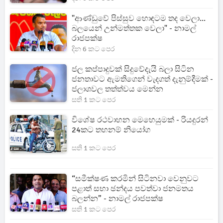
"ආණ්ඩුවේ පිස්සුව හොඳටම තද වෙලා...
බලයෙන් උන්මත්තක වෙලා" - නාමල්
රාජපක්ෂ
දින 6 කට පෙර
ජල කප්පාදුවක් සිදුවේදැයි බලා සිටින
ජනතාවට ඇමතිගෙන් වැදගත් දැනුම්දීමක් -
ජලාශවල තත්ත්වය මෙන්න
සති 1 කට පෙර
විශේෂ රථවාහන මෙහෙයුමක් - රියදුරන්
24කට තහනම් නියෝග
සති 1 කට පෙර
“සමීක්ෂණ කරමින් සිටිනවා වෙනුවට
පළාත් සභා ඡන්දය පවත්වා ජනමතය
බලන්න” - නාමල් රාජපක්ෂ
සති 1 කට පෙර