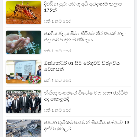
දිවයින පුරා ඩෙංගු අධි අවදානම් කලාප
175ක්
සති 1 කට පෙර
පානීය ජලය සීමා කිරීමේ තීරණයක් නෑ -
ජල සම්පාදන මණ්ඩලය
සති 1 කට පෙර
ඔක්තෝබර් 01 සිට රේගුවට විප්ලවීය
වෙනසක්
සති 1 කට පෙර
නීතිඥ සංගමයේ විශේෂ මහ සභා රැස්වීම
අද කොළඹදී
සති 1 කට පෙර
ජපාන භූමිකම්පාවෙන් මියගිය සංඛ්‍යාව 13
දක්වා ඉහළට