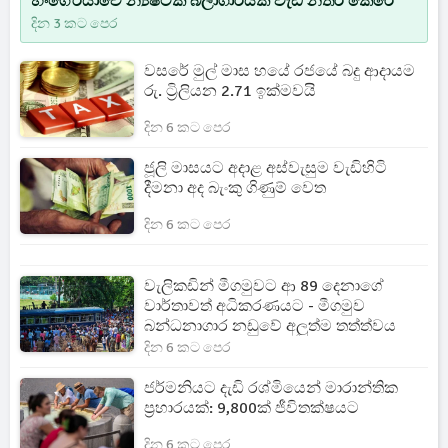
හංගේරියාවේ න්‍යෂ්ටික බලාගාරයක වැඩ නතර කෙරේ
දින 3 කට පෙර
වසරේ මුල් මාස හයේ රජයේ බදු ආදායම
රු. ට්‍රිලියන 2.71 ඉක්මවයි
දින 6 කට පෙර
ජූලි මාසයට අදාළ අස්වැසුම වැඩිහිටි
දීමනා අද බැංකු ගිණුම් වෙත
දින 6 කට පෙර
වැලිකඩින් මීගමුවට ආ 89 දෙනාගේ
වාර්තාවත් අධිකරණයට - මීගමුව
බන්ධනාගාර නඩුවේ අලුත්ම තත්ත්වය
දින 6 කට පෙර
ජර්මනියට දැඩි රශ්මියෙන් මාරාන්තික
ප්‍රහාරයක්: 9,800ක් ජීවිතක්ෂයට
දින 6 කට පෙර