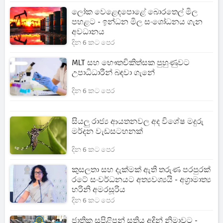
ලෝක වෙළෙඳපොළේ බොරතෙල් මිල
පහළට - ඉන්ධන මිල සංශෝධනය ගැන
අවධානය
දින 6 කට පෙර
MLT සහ භෞතචිකිත්සක පුහුණුවට
උපාධිධාරීන් බඳවා ගැනේ
දින 6 කට පෙර
සියලු රාජ්‍ය ආයතනවල අද විශේෂ මදුරු
මර්දන වැඩසටහනක්
දින 6 කට පෙර
කුසලතා සහ දැක්මක් ඇති තරුණ පරපුරක්
රටේ සංවර්ධනයට අත්‍යවශ්‍යයි - අග්‍රාමාත්‍ය
හරිනි අමරසූරිය
දින 6 කට පෙර
ජාතික සුපිළිපන් සතිය අදින් නිමාවට -