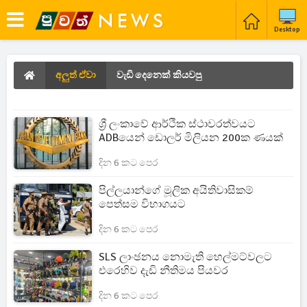
Desktop
අලුත් ඒවා
වැඩි දෙනෙක් කියවපු
ශ්‍රී ලංකාවේ ආර්ථික ස්ථාවරත්වයට
ADBයෙන් ඩොලර් මිලියන 200ක ණයක්
දින 6 කට පෙර
පිල්ලයාන්ගේ මූලික අයිතිවාසිකම්
පෙත්සම විභාගයට
දින 6 කට පෙර
SLS ලාංඡනය නොමැති හෙල්මට්වලට
එරෙහිව දැඩි නීතිමය පියවර
දින 6 කට පෙර