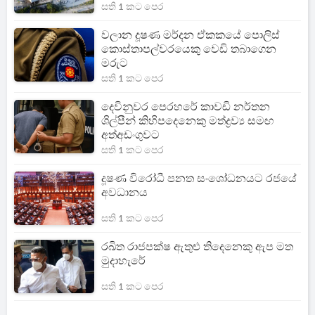
සති 1 කට පෙර
වලාන දූෂණ මර්දන ඒකකයේ පොලිස්
කොස්තාපල්වරයෙකු වෙඩි තබාගෙන
මරුට
සති 1 කට පෙර
දෙවිනුවර පෙරහරේ කාවඩි නර්තන
ශිල්පීන් කිහිපදෙනෙකු මත්ද්‍රව්‍ය සමඟ
අත්අඩංගුවට
සති 1 කට පෙර
දූෂණ විරෝධී පනත සංශෝධනයට රජයේ
අවධානය
සති 1 කට පෙර
රඛිත රාජපක්ෂ ඇතුළු තිදෙනෙකු ඇප මත
මුදාහැරේ
සති 1 කට පෙර