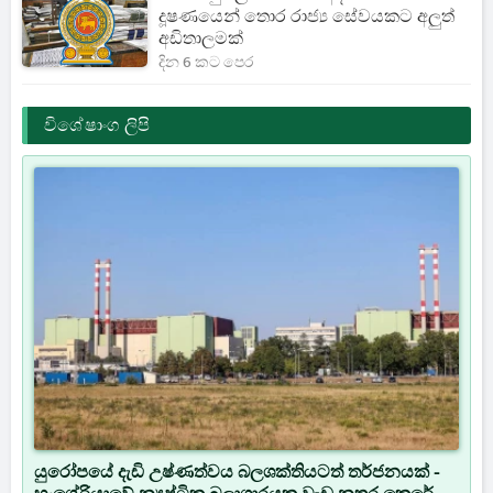
දූෂණයෙන් තොර රාජ්‍ය සේවයකට අලුත්
අඩිතාලමක්
දින 6 කට පෙර
විශේෂාංග ලිපි
යුරෝපයේ දැඩි උෂ්ණත්වය බලශක්තියටත් තර්ජනයක් -