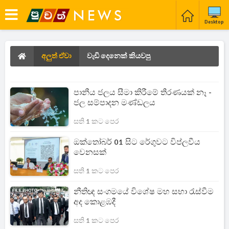
Desktop
අලුත් ඒවා
වැඩි දෙනෙක් කියවපු
පානීය ජලය සීමා කිරීමේ තීරණයක් නෑ -
ජල සම්පාදන මණ්ඩලය
සති 1 කට පෙර
ඔක්තෝබර් 01 සිට රේගුවට විප්ලවීය
වෙනසක්
සති 1 කට පෙර
නීතිඥ සංගමයේ විශේෂ මහ සභා රැස්වීම
අද කොළඹදී
සති 1 කට පෙර