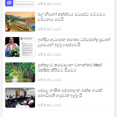
සති 1 කට පෙර
එල් නිනෝ තත්ත්වය මධ්‍යස්ථ මට්ටමට
වර්ධනය වෙයි
සති 1 කට පෙර
ඉන්දීය අධ්‍යාපන අමාත්‍ය ධර්මේන්ද්‍ර ප්‍රධාන්
ධුරයෙන් ඉල්ලා අස්වෙයි
සති 1 කට පෙර
පුත්තලම කඩොලාන වනාන්තර 08ක්
රක්ෂිත කිරීමට පියවර
සති 1 කට පෙර
දෙමළ භාෂිත දේශපාලන පක්ෂ හයක්
ජනාධිපති හමුවක් ඉල්ලයි
සති 1 කට පෙර