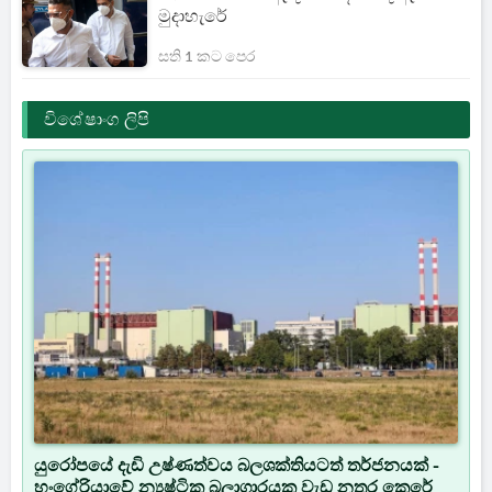
මුදාහැරේ
සති 1 කට පෙර
විශේෂාංග ලිපි
යුරෝපයේ දැඩි උෂ්ණත්වය බලශක්තියටත් තර්ජනයක් -
හංගේරියාවේ න්‍යෂ්ටික බලාගාරයක වැඩ නතර කෙරේ