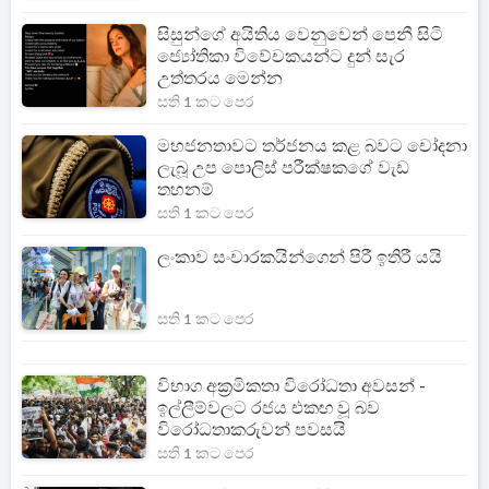
සිසුන්ගේ අයිතිය වෙනුවෙන් පෙනී සිටි
ජ්‍යෝතිකා විවේචකයන්ට දුන් සැර
උත්තරය මෙන්න
සති 1 කට පෙර
මහජනතාවට තර්ජනය කළ බවට චෝදනා
ලැබූ උප පොලිස් පරීක්ෂකගේ වැඩ
තහනම්
සති 1 කට පෙර
ලංකාව සංචාරකයින්ගෙන් පිරී ඉතිරී යයි
සති 1 කට පෙර
විභාග අක්‍රමිකතා විරෝධතා අවසන් -
ඉල්ලීම්වලට රජය එකඟ වූ බව
විරෝධතාකරුවන් පවසයි
සති 1 කට පෙර