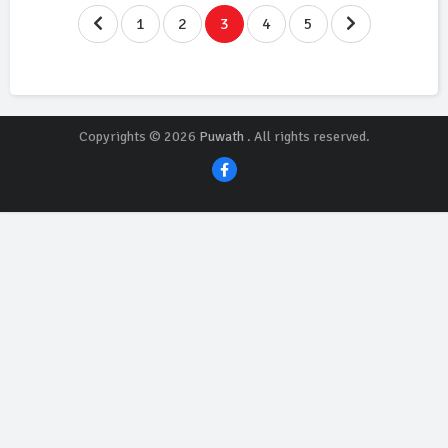
1
2
3
4
5
Copyrights © 2026
Puwath
. All rights reserved.