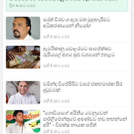
දින 4 කට පෙර
සරත් වීරවංශ ඇප මත මුදාහැරීමට
අධිකරණයෙන් නියෝග
සති 1 කට පෙර
ඇමරිකානු ඩොලරයට සාපේක්ෂව
රුපියලේ අගය සුළු වශයෙන් ඉහළට
සති 1 කට පෙර
චමින්ද විජේසිරිට වසර එකහමාරක සිර
දඬුවමක්
සති 1 කට පෙර
"ගොවියාගේ අයිතිය වෙනුවෙන්
පාර්ලිමේන්තුවේ අඛණ්ඩව හඬ නඟන්නේ
අපි" - විපක්ෂ නායක සජිත්
සති 1 කට පෙර