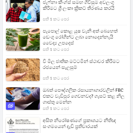
ජැෆ්නා කිංග්ස් සමඟ ගිවිසුම අවලංගු
කිරීමට ශ්‍රී ලංකා ක්‍රිකට් තීරණය කරයි
සති 1 කට පෙර
පැපොල් කොළ යුෂ වැනි අත් බෙහෙත්
ඩෙංගු රෝගීන්ට ලබා නොදෙන්නැයි
වෛද්‍ය උපදෙස්
සති 1 කට පෙර
වී මිල ජාතික මට්ටමින් ස්ථාවර කිරීමට
රජයෙන් සැලසුම්
සති 1 කට පෙර
ඔබත් පෞද්ගලික රසායනාගාරවලින් FBC
එකට වැඩිපුර ගෙවනවද? ගැසට් කළ නිල
ගාස්තු මෙන්න
සති 1 කට පෙර
අසිත නිරෝෂණගේ ප්‍රකාශයට නීතිඥ
සංගමයෙන් දැඩි ප්‍රතිචාරයක්