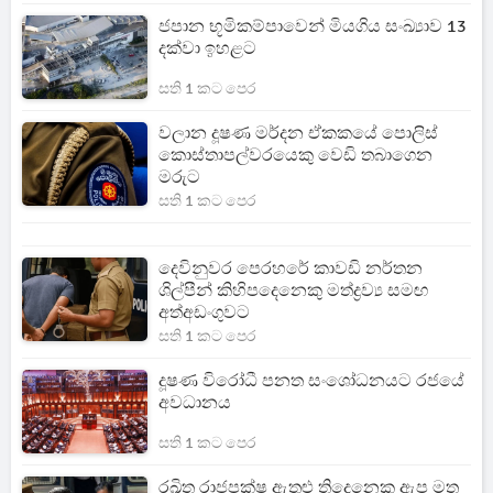
ජපාන භූමිකම්පාවෙන් මියගිය සංඛ්‍යාව 13
දක්වා ඉහළට
සති 1 කට පෙර
වලාන දූෂණ මර්දන ඒකකයේ පොලිස්
කොස්තාපල්වරයෙකු වෙඩි තබාගෙන
මරුට
සති 1 කට පෙර
දෙවිනුවර පෙරහරේ කාවඩි නර්තන
ශිල්පීන් කිහිපදෙනෙකු මත්ද්‍රව්‍ය සමඟ
අත්අඩංගුවට
සති 1 කට පෙර
දූෂණ විරෝධී පනත සංශෝධනයට රජයේ
අවධානය
සති 1 කට පෙර
රඛිත රාජපක්ෂ ඇතුළු තිදෙනෙකු ඇප මත