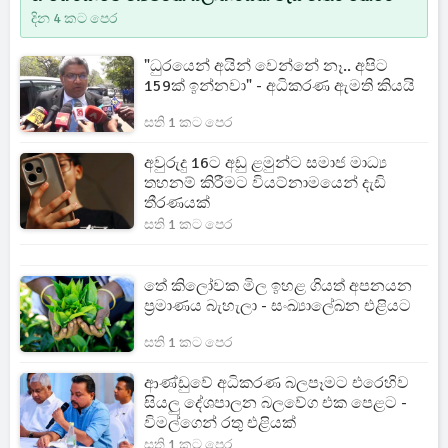
දින 4 කට පෙර
"ධුරයෙන් අයින් වෙන්නේ නෑ.. අපිට
159ක් ඉන්නවා" - අධිකරණ ඇමති කියයි
සති 1 කට පෙර
අවුරුදු 16ට අඩු ළමුන්ට සමාජ මාධ්‍ය
තහනම් කිරීමට වියට්නාමයෙන් දැඩි
තීරණයක්
සති 1 කට පෙර
තේ කිලෝවක මිල ඉහළ ගියත් අපනයන
ප්‍රමාණය බැහැලා - සංඛ්‍යාලේඛන එළියට
සති 1 කට පෙර
ආණ්ඩුවේ අධිකරණ බලපෑමට එරෙහිව
සියලු දේශපාලන බලවේග එක පෙළට -
විමල්ගෙන් රතු එළියක්
සති 1 කට පෙර