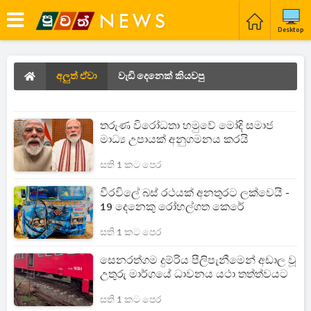
Desktop
අලුත් ඒවා
වැඩි දෙනෙක් කියවපු
තරුණ විරෝධතා හමුවේ මෝදි සමාජ
මාධ්‍ය උපායක් අනුගමනය කරයි
සති 1 කට පෙර
වීරවිලේ බස් රථයක් අනතුරට ලක්වෙයි -
19 දෙනෙකු රෝහල්ගත කෙරේ
සති 1 කට පෙර
සෙනරත්ගම දුම්රිය පීලිපැනීමෙන් අඩාල වූ
උතුරු මාර්ගයේ ධාවනය යථා තත්ත්වයට
සති 1 කට පෙර