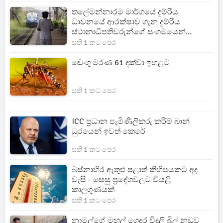
තලේමන්නාරම මාර්ගයේ දුම්රිය
ධාවනයේ ආරක්ෂාව ගැන දුම්රිය
ස්ථානාධිපතිවරුන්ගේ සංගමයෙන්
චෝදනා
සති 1 කට පෙර
ඩෙංගු මරණ 61 දක්වා ඉහළට
සති 1 කට පෙර
ICC ප්‍රධාන පැමිණිලිකරු කරීම් ඛාන්
ධුරයෙන් ඉවත් කෙරේ
සති 1 කට පෙර
බස්නාහිර ඇතුළු පළාත් කිහිපයකට අද
වැසි - සෙසු ප්‍රදේශවලට වියළි
කාලගුණයක්
සති 1 කට පෙර
නාමල්ගේ මඟුල් ගෙදර විදුලි බිල් නඩුව