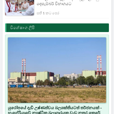
දෙසැම්බර් විභාගයට
සති 1 කට පෙර
විශේෂාංග ලිපි
යුරෝපයේ දැඩි උෂ්ණත්වය බලශක්තියටත් තර්ජනයක් -
හංගේරියාවේ න්‍යෂ්ටික බලාගාරයක වැඩ නතර කෙරේ