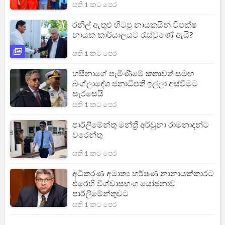
සති 1 කට පෙර
රනිල් ඇතුළු හිටපු නායකයින් විපක්ෂ
නායක කාර්යාලයට රැස්වුණේ ඇයි?
සති 1 කට පෙර
හසීනාගේ පැමිණීමේ කතාවත් සමඟ
බංග්ලාදේශ ජනාධිපති ඉල්ලා අස්වීමට
සැරසෙයි
සති 1 කට පෙර
පාර්ලිමේන්තු මන්ත්‍රී අර්චුනා රාමනාදන්ට
වරෙන්තු
සති 1 කට පෙර
අධිකරණ අමාත්‍ය හර්ෂණ නානායක්කාරට
එරෙහි විශ්වාසභංග යෝජනාව
පාර්ලිමේන්තුවට
සති 1 කට පෙර