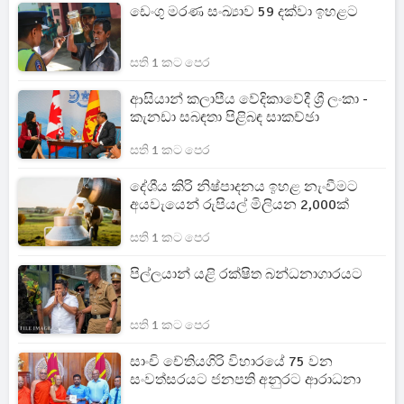
ඩෙංගු මරණ සංඛ්‍යාව 59 දක්වා ඉහළට
සති 1 කට පෙර
ආසියාන් කලාපීය වේදිකාවේදී ශ්‍රී ලංකා -
කැනඩා සබඳතා පිළිබඳ සාකච්ඡා
සති 1 කට පෙර
දේශීය කිරි නිෂ්පාදනය ඉහළ නැංවීමට
අයවැයෙන් රුපියල් මිලියන 2,000ක්
සති 1 කට පෙර
පිල්ලයාන් යළි රක්ෂිත බන්ධනාගාරයට
සති 1 කට පෙර
සාංචි චේතියගිරි විහාරයේ 75 වන
සංවත්සරයට ජනපති අනුරට ආරාධනා