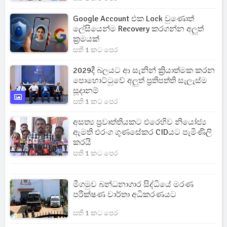
Google Account එක Lock වුණොත්
ලේසියෙන්ම Recovery කරගන්න අලුත්
ක්‍රමයක්
සති 1 කට පෙර
2029දී බලයට ආ සැනින් ක්‍රියාත්මක කරන
පොහොට්ටුවේ අලුත් ප්‍රතිපත්ති සැලැස්ම
සූදානම්
සති 1 කට පෙර
අසත්‍ය ප්‍රවෘත්තියකට එරෙහිව නියෝජ්‍ය
ඇමති එරංග ගුණසේකර CIDයට පැමිණිලි
කරයි
සති 1 කට පෙර
මීගමුව බන්ධනාගාර සිද්ධියේ මරණ
පරීක්ෂණ වාර්තා අධිකරණයට
සති 1 කට පෙර