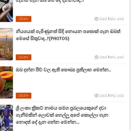
ගැනීම ගැන ඔබ මේ දේ දන්නවාද..?
රචනා
වසර 3 කට පෙර
නියගයක් පැමිණුනත් සිදි නොයන පතොක් ගැන ඔබත්
මෙසේ සිතුවාද..?(PHOTOS)
රචනා
වසර 3 කට පෙර
ඔබ දන්න පීච් වල ඇති සෞඛ්‍ය ප්‍රතිලාභ මෙන්න..
රචනා
වසර 3 කට පෙර
ශ්‍රි ලංකා ක්‍රිකට් නාමය සමග ප්‍රබලයෙකුගේ දවා
ගැනීමකින් ලොවක් හෙල්ලූ අපේ කොල්ලා ගැන
නොදත් දේ දැන ගන්න මෙන්න...