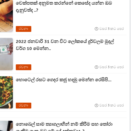
චෙක්පතක් අනුමත කරන්නේ කෙසේද යන්න ඔබ
දැනුවත්ද ..?
රචනා
වසර 3 කට පෙර
2022 ජනවාරි 31 වන විට ලෝකයේ දුර්වලම මුදල්
වර්ග 10 මෙන්න..
රචනා
වසර 3 කට පෙර
හොටෙල් රසට ගෙදර කජු හදමු මෙන්න රෙසිපි...
රචනා
වසර 3 කට පෙර
නොබෙල් සාම ත්‍යාගලාභීන් නම් කිරීම සහ තෝරා