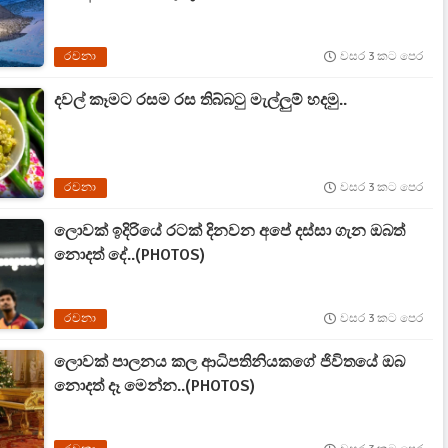
රචනා
වසර 3 කට පෙර
දවල් කෑමට රසම රස තිබ්බටු මැල්ලුම් හදමු..
රචනා
වසර 3 කට පෙර
ලොවක් ඉදිරියේ රටක් දිනවන අපේ දස්සා ගැන ඔබත්
නොදත් දේ..(PHOTOS)
රචනා
වසර 3 කට පෙර
ලොවක් පාලනය කල ආධිපතිනියකගේ ජිවිතයේ ඔබ
නොදත් දෑ මෙන්න..(PHOTOS)