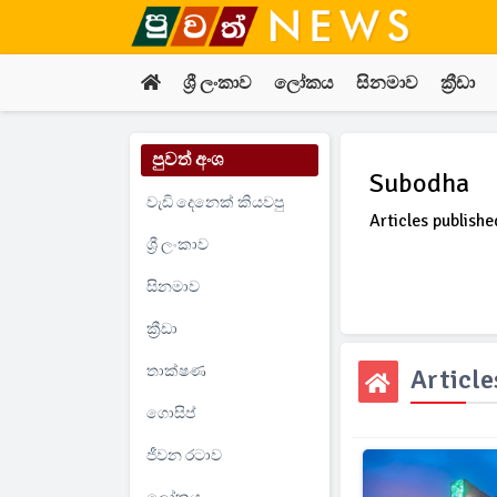
ශ්‍රී ලංකාව
ලෝකය
සිනමාව
ක්‍රීඩා
පුවත් අංශ
Subodha
වැඩි දෙනෙක් කියවපු
Articles publish
ශ්‍රී ලංකාව
සිනමාව
ක්‍රීඩා
තාක්ෂණ
Articl
ගොසිප්
ජීවන රටාව