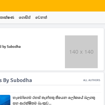
තාක්ෂණ
ගොසිප්
වෙනත්
ed by Subodha
es By Subodha
ALL AUTHORS
හැමෝගෙම රහස් තැන්පතු තියෙන ලෝකයේ බලගතු
සහ ආරක්ෂිතම බැංකුව...