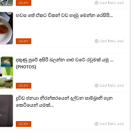
රචනා
වසර 3 කට පෙර
හවස තේ ඒකට චිකන් වඩ හදමු මෙන්න රෙසිපි...
රචනා
වසර 3 කට පෙර
දකුණු පුරේ අසිරි බලන්න ගාළු වටේ රවුමක් යමු ...
(PHOTOS)
රචනා
වසර 3 කට පෙර
ද්‍රවිඩ ජනයා නිරන්තරයෙන් දල්වන සාම්බ්‍රානි ගැන
කෙටියෙන් යමක්...
රචනා
වසර 3 කට පෙර