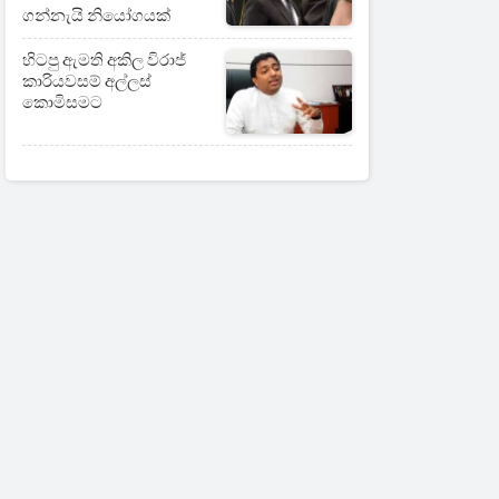
ගන්නැයි නියෝගයක්
හිටපු ඇමති අකිල විරාජ්
කාරියවසම් අල්ලස්
කොමිසමට