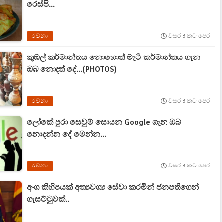
රෙස්පි...
රචනා
වසර 3 කට පෙර
කුඹල් කර්මාන්තය නොහොත් මැටි කර්මාන්තය ගැන
ඔබ නොදත් දේ...(PHOTOS)
රචනා
වසර 3 කට පෙර
ලෝකේ පුරා සෙවුම් සොයන Google ගැන ඔබ
නොදන්න දේ මෙන්න...
රචනා
වසර 3 කට පෙර
අංශ කිහිපයක් අත්‍යවශ්‍ය සේවා කරමින් ජනපතිගෙන්
ගැසට්ටුවක්..