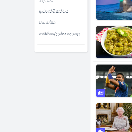
ලෝකය
ආධ්‍යාත්මිකත්වය
ව්‍යාපාරික
ජෝතිෂ්‍ය/ලග්න පලාපල