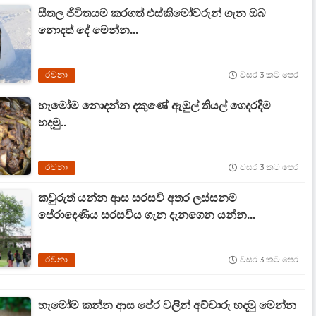
සීතල ජිවිතයම කරගත් එස්කිමෝවරුන් ගැන ඔබ
නොදත් දේ මෙන්න...
රචනා
වසර 3 කට පෙර
හැමෝම නොදන්න දකුණේ ඇඔුල් තියල් ගෙදරදිම
හදමු..
රචනා
වසර 3 කට පෙර
කවුරුත් යන්න ආස සරසවි අතර ලස්සනම
පේරාදෙණිය සරසවිය ගැන දැනගෙන යන්න...
රචනා
වසර 3 කට පෙර
හැමෝම කන්න ආස පේර වලින් අච්චාරු හදමු මෙන්න