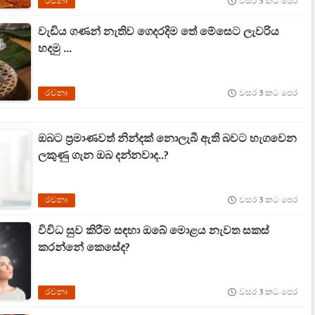
රචනා
වසර 3 කට පෙර
වැඩිය ගණන් නැතිව ගෙදරදිම තේ මේසෙට ලැවරිය
හදමු ...
රචනා
වසර 3 කට පෙර
ඔබට ප්‍රමාණවත් නින්දක් නොලැබී ඇති බවට හැගවෙන
ලකුණු ගැන ඔබ දන්නවාද..?
රචනා
වසර 3 කට පෙර
විවිධ සුව කිරීම සඳහා ඔබේ මොළය නැවත සකස්
කරන්නේ කෙසේද?
රචනා
වසර 3 කට පෙර