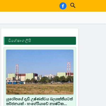
විශේෂාංග ලිපි
යුරෝපයේ දැඩි උෂ්ණත්වය බලශක්තියටත්
තර්ජනයක් - හංගේරියාවේ න්‍යෂ්ටික