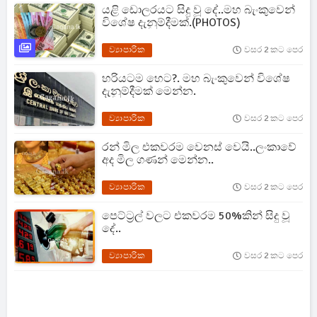
යළි ඩොලරයට සිදු වූ දේ..මහ බැංකුවෙන්
විශේෂ දැනුම්දීමක්.(PHOTOS)
ව්‍යාපාරික
වසර 2 කට පෙර
හරියටම හෙට?. මහ බැංකුවෙන් විශේෂ
දැනුම්දීමක් මෙන්න.
ව්‍යාපාරික
වසර 2 කට පෙර
රන් මිල එකවරම වෙනස් වෙයි..ලංකාවේ
අද මිල ගණන් මෙන්න..
ව්‍යාපාරික
වසර 2 කට පෙර
පෙට්ට්‍රල් වලට එකවරම 50%කින් සිදු වූ
දේ..
ව්‍යාපාරික
වසර 2 කට පෙර