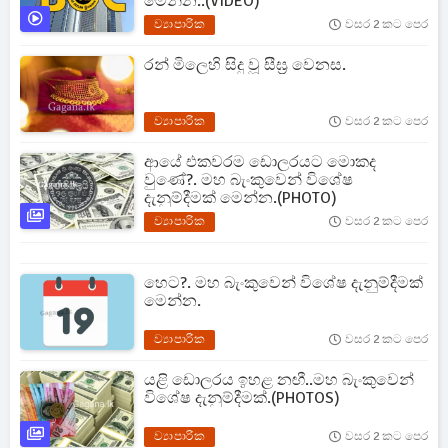
මෙන්න..(VIDEO)
ව්‍යාපාරික
වසර 2 කට පෙර
රන් මිලෙහි සිදු වූ සීඝ්‍ර වෙනස.
ව්‍යාපාරික
වසර 2 කට පෙර
ආයේ එකවරම ඩොලරයට මොකද
වුණේ?. මහ බැංකුවෙන් විශේෂ
දැනුම්දීමක් මෙන්න.(PHOTO)
ව්‍යාපාරික
වසර 2 කට පෙර
හෙට?. මහ බැංකුවෙන් විශේෂ දැනුම්දීමක්
මෙන්න.
ව්‍යාපාරික
වසර 2 කට පෙර
යළි ඩොලරය ඉහළ නඟී..මහ බැංකුවෙන්
විශේෂ දැනුම්දීමක්.(PHOTOS)
ව්‍යාපාරික
වසර 2 කට පෙර