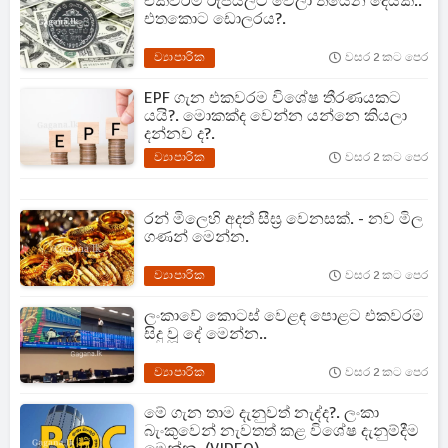
එකවරම රුපියලට වෙලා තියෙන දෙයක්..
එතකොට ඩොලරය?.
ව්‍යාපාරික
වසර 2 කට පෙර
EPF ගැන එකවරම විශේෂ තීරණයකට
යයි?. මොකක්ද වෙන්න යන්නෙ කියලා
දන්නව ද?.
ව්‍යාපාරික
වසර 2 කට පෙර
රන් මිලෙහි අදත් සීඝ්‍ර වෙනසක්. - නව මිල
ගණන් මෙන්න.
ව්‍යාපාරික
වසර 2 කට පෙර
ලංකාවේ කොටස් වෙළඳ පොළට එකවරම
සිදු වූ දේ මෙන්න..
ව්‍යාපාරික
වසර 2 කට පෙර
මේ ගැන තාම දැනුවත් නැද්ද?. ලංකා
බැංකුවෙන් නැවතත් කළ විශේෂ දැනුම්දීම