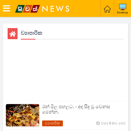
Desktop
ව්‍යාපාරික
රන් මිල පහලට. - අද සිදු වූ වෙනස
මෙන්න.
ව්‍යාපාරික
වසර 2 කට පෙර