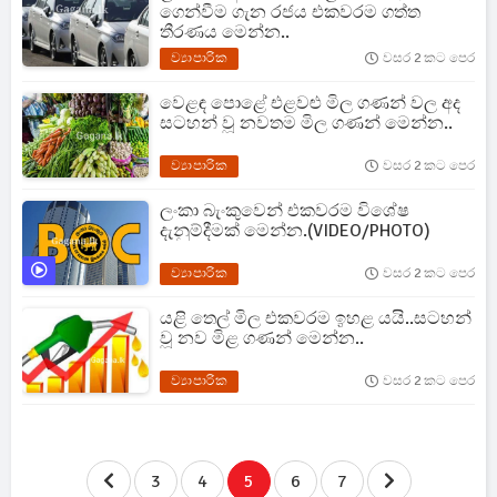
ගෙන්වීම ගැන රජය එකවරම ගත්ත
තීරණය මෙන්න..
ව්‍යාපාරික
වසර 2 කට පෙර
වෙළඳ පොළේ එළවළු මිල ගණන් වල අද
සටහන් වූ නවතම මිල ගණන් මෙන්න..
ව්‍යාපාරික
වසර 2 කට පෙර
ලංකා බැංකුවෙන් එකවරම විශේෂ
දැනුම්දීමක් මෙන්න.(VIDEO/PHOTO)
ව්‍යාපාරික
වසර 2 කට පෙර
යළි තෙල් මිල එකවරම ඉහළ යයි..සටහන්
වූ නව මිළ ගණන් මෙන්න..
ව්‍යාපාරික
වසර 2 කට පෙර
3
4
5
6
7