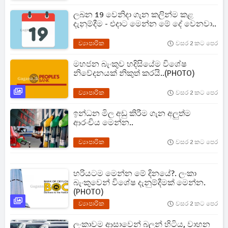
ලබන 19 වෙනිදා ගැන කලින්ම කළ
දැනුම්දීම - එදාට මෙන්න මේ දේ වෙනවා..
ව්‍යාපාරික
වසර 2 කට පෙර
මහජන බැංකුව හදිසියේම විශේෂ
නිවේදනයක් නිකුත් කරයි..(PHOTO)
ව්‍යාපාරික
වසර 2 කට පෙර
ඉන්ධන මිල අඩු කිරීම ගැන අලුත්ම
ආරංචිය මෙන්න..
ව්‍යාපාරික
වසර 2 කට පෙර
හරියටම මෙන්න මේ දිනයේ?. ලංකා
බැංකුවෙන් විශේෂ දැනුම්දීමක් මෙන්න.
(PHOTO)
ව්‍යාපාරික
වසර 2 කට පෙර
ලංකාවම ආසාවෙන් බලන් හිටිය, වාහන