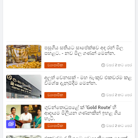
පසුගිය සතියට සාපේක්ෂව අද රන් මිල
පහළට. - නව මිල ගණන් මෙන්න.
ව්‍යාපාරික
වසර 2 කට පෙර
අලුත් වෙනසක් - මහ බැංකුව එකවරම කළ
විශේෂ දැනුම්දීම මෙන්න.
ව්‍යාපාරික
වසර 2 කට පෙර
ගුවන්තොටුපළේ ක්‍ 'Gold Route' හි
ආදායම මිලියන ගණනකින් ඉහළ ගිය
හැටි.
ව්‍යාපාරික
වසර 2 කට පෙර