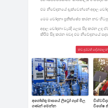
එම නිවේදනයේ දැක්වෙන්නේ අදාල චෝදනා 
මෙම චෝදනා ප්‍රතික්ෂේප කරන නව හිට
අදාල චෝදනා වැරදි ලෙස සිදු කරන ලද ඒව
කිරීම් සිදු කරන බවද එම නිවේදනයේ සදහ
තව දුරටත් දේශපාලන
අගෝස්තු මාසයේ ලිට්‍රෝ ගෑස් මිල
විශ්වවිද්
ගණන් මෙන්න
විශේෂ 