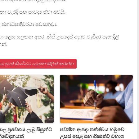
වැරදි සහ සාවද්‍ය ඒවා බවයි.
පු ජනාධිපතිවරයා පවසනවා.
ා ලෙස සලකන අතර, නීති උපදෙස් අනුව වැඩිදුර පැහැදිලි
න්.
ය පුවත් කියවීමට මෙතන ක්ලික් කරන්න
‍යාල ප්‍රවේශය ලැබූ සිසුන්ට
පවතින ආපදා තත්ත්වය හමුවේ
නිවේදනයක්
උසස් පෙළ සහ ශිෂ්‍යත්ව විභාග