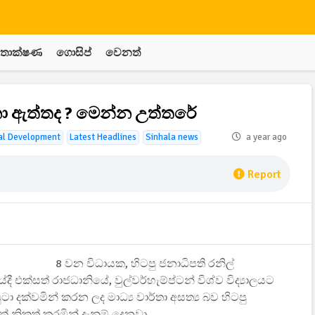
තාක්ෂණ
ගොසිප්
වෙනත්
දනා ඇත්තද ? මෙන්න උත්තරේ
cal Development
Latest Headlines
Sinhala news
a year ago
Report
8 වන විධායක, හිටපු ජනාධිපති රනිල්
දී එක්සත් ‍රාජධානියේ, වුල්වර්හැම්ප්ටන් විශ්ව විද්‍යාලයට
දක්වමින් කරන ලද මාධ්‍ය වාර්තා අසත්‍ය බව හිටපු
නිකුත් කරමින් දැනුම් දෙනවා.