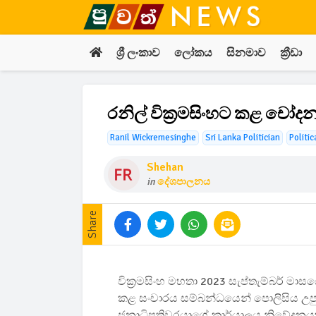
ශ්‍රී ලංකාව
ලෝකය
සිනමාව
ක්‍රීඩා
රනිල් වික්‍රමසිංහට කළ චෝ
Ranil Wickremesinghe
Sri Lanka Politician
Politi
Shehan
in
දේශපාලනය
Share
වික්‍රමසිංහ මහතා 2023 සැප්තැම්බර් මාසයේ
කළ සංචාරය සම්බන්ධයෙන් පොලිසිය උපුටා 
ජනාධිපතිවරයාගේ කාර්යාලය නිවේදනයක් 