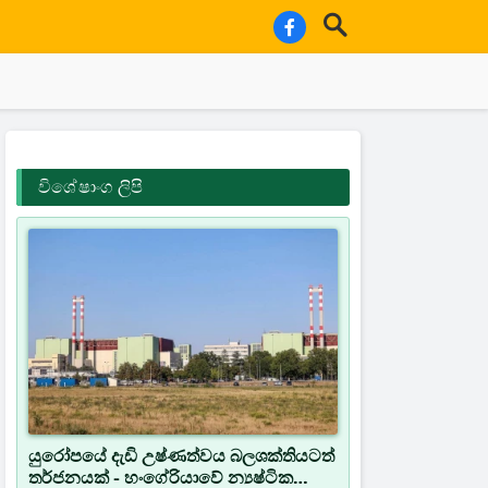
විශේෂාංග ලිපි
යුරෝපයේ දැඩි උෂ්ණත්වය බලශක්තියටත්
තර්ජනයක් - හංගේරියාවේ න්‍යෂ්ටික