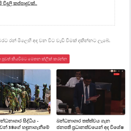
විදුලි කප්පාදුවක්..
ට රන් මිලෙහි අද වන විට වැඩි වීමක් දකින්නට ලැබේ.
රික පුවත් කියවීමට මෙතන ක්ලික් කරන්න
න්ධනාගාර සිද්ධිය -
බන්ධනාගාර තත්ත්වය ගැන
වන් 38ගේ හඳුනාගැනීමේ
ජනපති ප්‍රධානත්වයෙන් අද විශේෂ