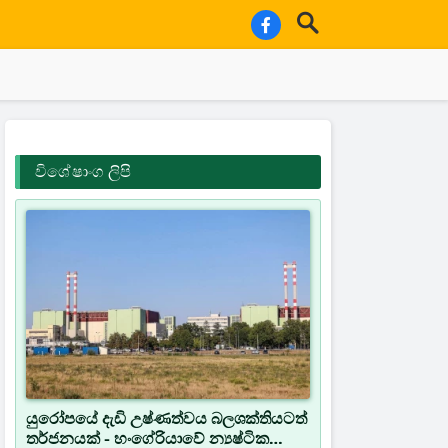
විශේෂාංග ලිපි
යුරෝපයේ දැඩි උෂ්ණත්වය බලශක්තියටත්
තර්ජනයක් - හංගේරියාවේ න්‍යෂ්ටික