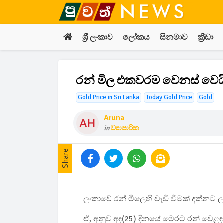
ශ්‍රී ලංකාව
ලෝකය
සිනමාව
ක්‍රීඩා
රන් මිල එකවරම වෙනස් වෙයි
Gold Price in Sri Lanka
Today Gold Price
Gold
Aruna
in
ව්‍යාපාරික
Share
ලංකාවේ රන් මිලෙහි වැඩි වීමක් දක්නට 
ඒ, අනුව අද(25) දිනයේ මෙරට රන් වෙ