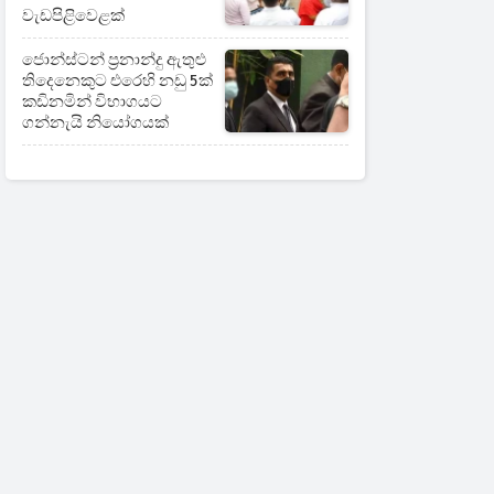
වැඩපිළිවෙළක්
ජොන්ස්ටන් ප්‍රනාන්දු ඇතුළු
තිදෙනෙකුට එරෙහි නඩු 5ක්
කඩිනමින් විභාගයට
ගන්නැයි නියෝගයක්