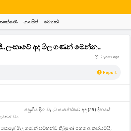
තාක්ෂණ
ගොසිප්
වෙනත්
..ලංකාවේ අද මිල ගණන් මෙන්න..
2 years ago
Report
පසුගිය දින වලට සාපේක්ෂව අද (25) දිනයේ
ලැබෙනවා.
ළඳ පොළේ මිල ගණන් සටහන්ව තිබුණේ පහත ආකාරයටයි,