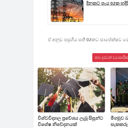
දිනකට පැය 02ක හදිසි 
ඒ අනුව පසුගිය සති 02කට සාපේක්ෂව මෙර
තව දුරටත් ව්‍යාපා
විශ්වවිද්‍යාල ප්‍රවේශය ලැබූ සිසුන්ට
මීගමුව බ
විශේෂ නිවේදනයක්
සැකකරු