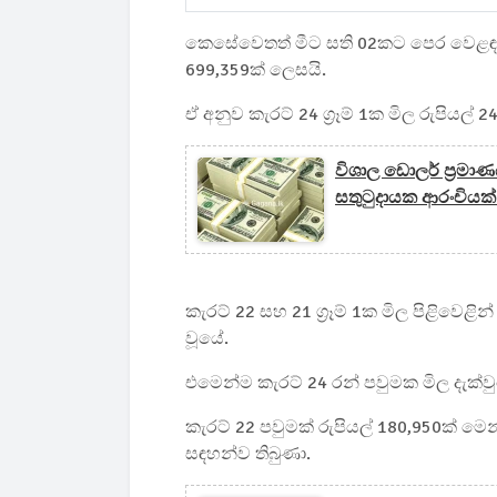
කෙසේවෙතත් මීට සති 02කට පෙර වෙළඳ 
699,359ක් ලෙසයි.
ඒ අනුව කැරට් 24 ග්‍රෑම් 1ක මිල රුපියල්
විශාල ඩොලර් ප්‍රම
සතුටුදායක ආරංචියක්.
කැරට් 22 සහ 21 ග්‍රෑම් 1ක මිල පිළිවෙළි
වූයේ.
එමෙන්ම කැරට් 24 රන් පවුමක මිල දැක්ව
කැරට් 22 පවුමක් රුපියල් 180,950ක් මෙ
සඳහන්ව තිබුණා.