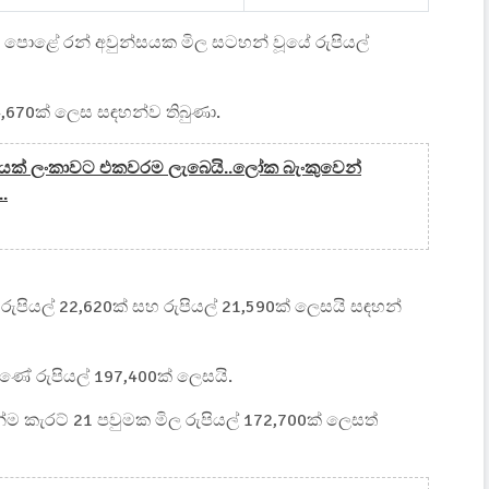
පොළේ රන් අවුන්සයක මිල සටහන් වූයේ රුපියල්
 24,670ක් ලෙස සඳහන්ව තිබුණා.
ාණයක් ලංකාවට එකවරම ලැබෙයි..ලෝක බැංකුවෙන්
.
න් රුපියල් 22,620ක් සහ රුපියල් 21,590ක් ලෙසයි සඳහන්
ුණේ රුපියල් 197,400ක් ලෙසයි.
න්ම කැරට් 21 පවුමක මිල රුපියල් 172,700ක් ලෙසත්