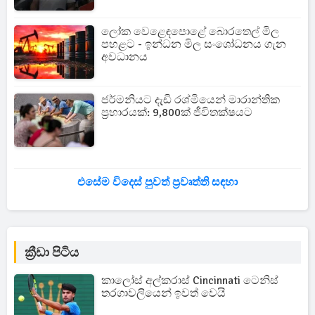
ලෝක වෙළෙඳපොළේ බොරතෙල් මිල
පහළට - ඉන්ධන මිල සංශෝධනය ගැන
අවධානය
ජර්මනියට දැඩි රශ්මියෙන් මාරාන්තික
ප්‍රහාරයක්: 9,800ක් ජීවිතක්ෂයට
එසේම විදෙස් පුවත් ප්‍රවෘත්ති සඳහා
ක්‍රීඩා පිටිය
කාලෝස් අල්කරාස් Cincinnati ටෙනිස්
තරගාවලියෙන් ඉවත් වෙයි