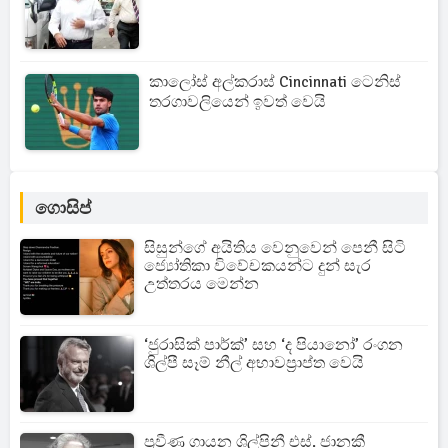
කාලෝස් අල්කරාස් Cincinnati ටෙනිස්
තරගාවලියෙන් ඉවත් වෙයි
ගොසිප්
සිසුන්ගේ අයිතිය වෙනුවෙන් පෙනී සිටි
ජ්‍යෝතිකා විවේචකයන්ට දුන් සැර
උත්තරය මෙන්න
‘ජුරාසික් පාර්ක්’ සහ ‘ද පියානෝ’ රංගන
ශිල්පී සෑම් නීල් අභාවප්‍රාප්ත වෙයි
ප්‍රවීණ ගායන ශිල්පිනී එස්. ජානකී