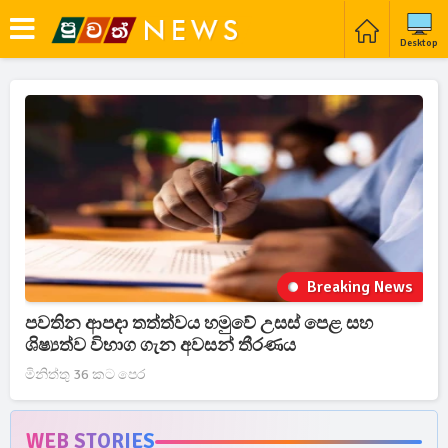
Desktop
Breaking News
පවතින ආපදා තත්ත්වය හමුවේ උසස් පෙළ සහ
ශිෂ්‍යත්ව විභාග ගැන අවසන් තීරණය
මිනිත්තු 36 කට පෙර
WEB STORIES