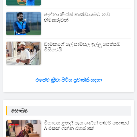
ජැෆ්නා කිංග්ස් කණ්ඩායමට නව
හිමිකරුවන්
චාමිකගේ ලේ සාම්පල ඉල්ලූ පෙත්සම
විසිවෙයි
එසේම ක්‍රීඩා පිටිය ප්‍රවෘත්ති සඳහා
සෞඛ්‍ය
විභාගය ළඟද? පැය ගණන් පාඩම් නොකර
A එකක් ගන්න රහස් 8ක්