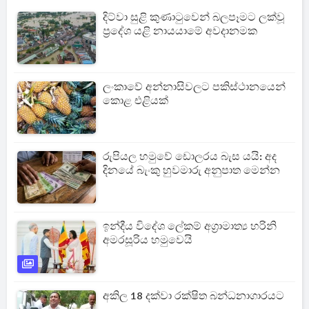
දිට්වා සුළි කුණාටුවෙන් බලපෑමට ලක්වූ
ප්‍රදේශ යළි නායයාමේ අවදානමක
ලංකාවේ අන්නාසිවලට පකිස්ථානයෙන්
කොළ එළියක්
රුපියල හමුවේ ඩොලරය බැස යයි: අද
දිනයේ බැංකු හුවමාරු අනුපාත මෙන්න
ඉන්දීය විදේශ ලේකම් අග්‍රාමාත්‍ය හරිනි
අමරසූරිය හමුවෙයි
අකිල 18 දක්වා රක්ෂිත බන්ධනාගාරයට