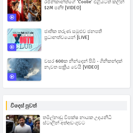
රජිනිකාන්ත්ගේ ‘Coolie’ එළියටත් කලින්
$2M පනී! [VIDEO]
ජාතික තරුණ සමුළුව ජනපති
ප්‍රධානත්වයෙන් [LIVE]
වසර 600ක නින්දෙන් පිඹී - ගිනිකන්දක්
නැවත සක්‍රීය වෙයි [VIDEO]
විදෙස් පුවත්
තමිල්නාඩු විපක්ෂ නායක උදයනිධි
ස්ටාලින් අත්අඩංගුවට