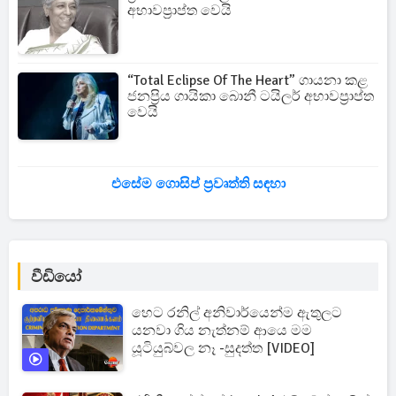
අභාවප්‍රාප්ත වෙයි
“Total Eclipse Of The Heart” ගායනා කළ
ජනප්‍රිය ගායිකා බොනී ටයිලර් අභාවප්‍රාප්ත
වෙයි
එසේම ගොසිප් ප්‍රවෘත්ති සඳහා
වීඩියෝ
හෙට රනිල් අනිවාර්යෙන්ම ඇතුලට
යනවා ගිය නැත්නම් ආයෙ මම
යූටියුබ්වල නෑ -සුදත්ත [VIDEO]