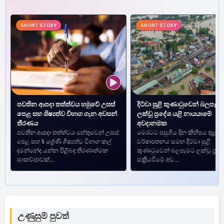
SHORT STORY
SHORT STORY
පවතින ආපදා තත්ත්වය හමුවේ උසස්
දිට්වා සුළි කුණාටුවෙන් බලපෑම
පෙළ සහ ශිෂ්‍යත්ව විභාග ගැන අවසන්
ලක්වූ ප්‍රදේශ යළි නායයාමේ
තීරණය
අවදානමක
පවතින ආපදා තත්ත්වය හේතුවෙන් උසස්
මෙරටට පසුගිය දින කිහිපය තුළ ප
පෙළ සහ 5 ශ්‍රේණි ශිෂ්‍යත්ව විභාග කල්
වර්ෂාපතනය සමඟ දිට්වා සුළි
දමන්නේද යන්න පිළිබඳ තීරණාත්මක
කුණාටුවෙන් බලපෑමට ලක්වූ ප්‍රදේ
සාකච්ඡාවක්…
සක්‍රීයවීමේ අව…
උණුසුම් පුවත්