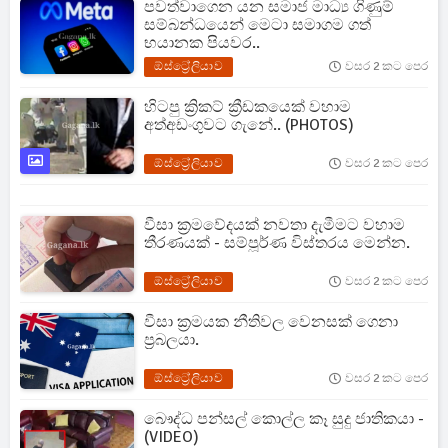
පවත්වාගෙන යන සමාජ මාධ්‍ය ගිණුම්
සම්බන්ධයෙන් මෙටා සමාගම ගත්
භයානක පියවර..
ඕස්ට්‍රේලියාව
වසර 2 කට පෙර
හිටපු ක්‍රිකට් ක්‍රීඩකයෙක් වහාම
අත්අඩංගුවට ගැනේ.. (PHOTOS)
ඕස්ට්‍රේලියාව
වසර 2 කට පෙර
වීසා ක්‍රමවේදයක් නවතා දැමීමට වහාම
තීරණයක් - සම්පූර්ණ විස්තරය මෙන්න.
ඕස්ට්‍රේලියාව
වසර 2 කට පෙර
වීසා ක්‍රමයක නීතිවල වෙනසක් ගෙනා
ප්‍රබලයා.
ඕස්ට්‍රේලියාව
වසර 2 කට පෙර
බෞද්ධ පන්සල් කොල්ල කෑ සුදු ජාතිකයා -
(VIDEO)