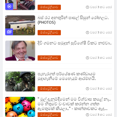
ඕස්ට්‍රේලියාව
වසර 3 කට පෙර
බස් රථ අනතුරින් පාසල් සිසුන් රෝහලට.
(PHOTOS)
ඕස්ට්‍රේලියාව
වසර 3 කට පෙර
දිවි ගමනට සමුදුන් සුවිශේෂි විකට නළුවා..
ඕස්ට්‍රේලියාව
වසර 3 කට පෙර
පැහැරගත් පර්යේෂණ කණ්ඩායම
මුදාගැනීමේ මෙහෙයුම් ආරම්භයි.
ඕස්ට්‍රේලියාව
වසර 3 කට පෙර
" මුල් දැනුම්දීමෙන් මම විශ්වාස කළේ නෑ..
මම හිතුවේ වංචාවක් කරන්න ගත්ත
ඇමතුමක් කියලා.." - කාන්තාවකට ඇදුණු
ලොකුම ලොතරැයිය..
ඕස්ට්‍රේලියාව
වසර 3 කට පෙර