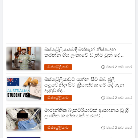
ඕස්ට්‍රේලියාවේදී මත්පැන් නිෂ්පාදන
කරන්න ගිය ලංකාවේ ඩැනීට වුන දේ ..
ඕස්ට්‍රේලියාව
වසර 2 කට පෙර
ඕස්ට්‍රේලියාවට යන්න සිටි ඔබ ජුලී
පළවෙනිදා සිට ක්‍රියාත්මක මේ දේ ගැන
දැනුවත්ද..
ඕස්ට්‍රේලියාව
වසර 2 කට පෙර
මාරාන්තික බැක්ටීරියාවක් ආසාදනය වූ ශ්‍රී
ලාංකික කාන්තාවක් හමුවේ..
ඕස්ට්‍රේලියාව
වසර 2 කට පෙර