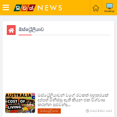
Desktop
ඕස්ට්‍රේලියාව
ඔස්ට්‍රේලියාවන් වගේ රටකත් බහුතරයක්
දුප්පත් මිනිස්සු ඇති කියන එක විශ්වාස
කරන්න පුළුවන්ද...
ඕස්ට්‍රේලියාව
වසර 2 කට පෙර