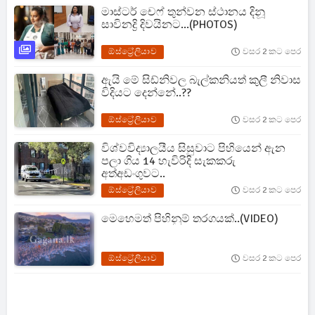
මාස්ටර් චෙෆ් තුන්වන ස්ථානය දිනූ
සාවිනද්‍රි දිවයිනට...(PHOTOS)
ඕස්ට්‍රේලියාව
වසර 2 කට පෙර
ඇයි මේ සිඩ්නිවල බැල්කනියත් කුලී නිවාස
විදියට දෙන්නේ..??
ඕස්ට්‍රේලියාව
වසර 2 කට පෙර
විශ්වවිද්‍යාලයීය සිසුවාට පිහියෙන් ඇන
පලා ගිය 14 හැවිරිදි සැකකරු
අත්අඩංගුවට..
ඕස්ට්‍රේලියාව
වසර 2 කට පෙර
මෙහෙමත් පිහිනුම් තරගයක්..(VIDEO)
ඕස්ට්‍රේලියාව
වසර 2 කට පෙර