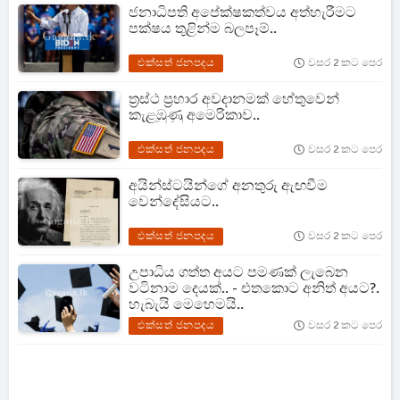
ජනාධිපති අපේක්ෂකත්වය අත්හැරීමට
පක්ෂය තුළින්ම බලපෑම්..
එක්සත් ජනපදය
වසර 2 කට පෙර
ත්‍රස්ථ ප්‍රහාර අවදානමක් හේතුවෙන්
කැළඹුණු අමෙරිකාව..
එක්සත් ජනපදය
වසර 2 කට පෙර
අයින්ස්ටයින්ගේ අනතුරු ඇඟවීම
වෙන්දේසියට..
එක්සත් ජනපදය
වසර 2 කට පෙර
උපාධිය ගත්ත අයට පමණක් ලැබෙන
වටිනාම දෙයක්.. - එතකොට අනිත් අයට?.
හැබැයි මෙහෙමයි..
එක්සත් ජනපදය
වසර 2 කට පෙර