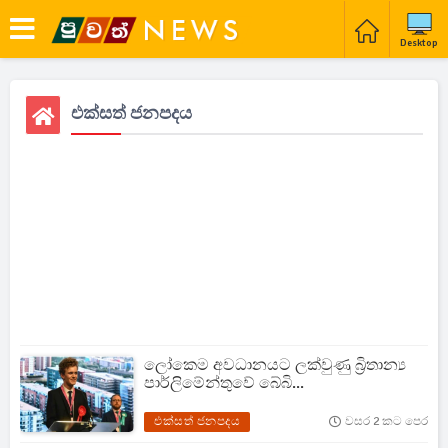
Desktop
එක්සත් ජනපදය
ලෝකෙම අවධානයට ලක්වුණු බ්‍රිතාන්‍ය
පාර්ලිමේන්තුවේ බේබි...
එක්සත් ජනපදය
වසර 2 කට පෙර