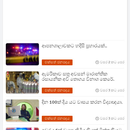
ආපනශාලාවකට හදිසි ප්‍රහාරයක්..
එක්සත් ජනපදය
වසර 2 කට පෙර
ඇමරිකාව සතු අවසන් මාරාන්තික
රසායනික අවි තොගය විනාශ කෙරේ.
එක්සත් ජනපදය
වසර 3 කට පෙර
දින 100ක් දිය යට වාසය කරන විද්‍යාඥයා.
එක්සත් ජනපදය
වසර 3 කට පෙර