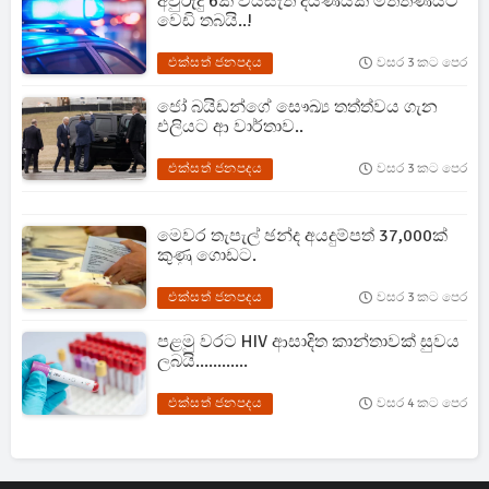
අවුරුදු 6ක් වයසැති දියණියක් මිත්තණියට
වෙඩි තබයි..!
එක්සත් ජනපදය
වසර 3 කට පෙර
ජෝ බයිඩන්ගේ සෞඛ්‍ය තත්ත්වය ගැන
එලියට ආ වාර්තාව..
එක්සත් ජනපදය
වසර 3 කට පෙර
මෙවර තැපැල් ඡන්ද අයදුම්පත් 37,000ක්
කුණු ගොඩට.
එක්සත් ජනපදය
වසර 3 කට පෙර
පළමු වරට HIV ආසාදිත කාන්තාවක් සුවය
ලබයි............
එක්සත් ජනපදය
වසර 4 කට පෙර