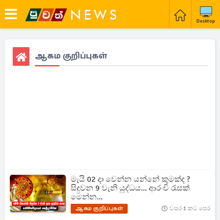
Desktop
ஆகம குறிப்புகள்
මැයි 02 දා වෙන්න යන්නේ කුමක්ද ?
සිදුවන 9 වැනි යුද්ධය... ආරංචි රැසක්
මෙන්න...
ஆகம குறிப்புகள்
වසර 1 කට පෙර