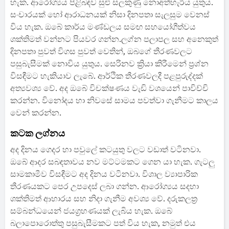
හැක. ආරෝග්‍යය පිළිබඳව සුළු සලකුණු නොඅත්හැරිය යුතුය.
සංචාරයක් හෝ ආරාධනයක් නිසා දිනපතා සැලසුම වෙනස්
විය හැක. ඔබේ කාර්ය මණ්ඩලය සමඟ සහයෝගීත්වය
ශක්තිමත් වන්නට පියවර ගන්න.ලග්න පලාපල සහ අනෙකුත්
දිනපතා පුවත් විගස පුවත් වෙතින්, ඔබගේ තීරණවලට
පසුබැසීමක් නොවිය යුතුය. සෙරිනව ක්‍රියා කිරීමෙන් ප්‍රශ්න
විසඳීමට හැකියාව ලැබේ. ආර්ථික තීරණවලදී පළපුරුද්දක්
අත්‍යවශ්‍ය වේ. අද ඔබේ විචක්ෂණය වැඩි වශයෙන් පාවිච්චි
කරන්න. විනෝදය හා නිවසේ සාමය පවත්වා ගැනීමට කාලය
වෙන් කරන්න.
කටක ලග්නය
අද දිනය ගෙදර හා පවුලේ කටයුතු වලට වඩාත් වටිනවා.
ඔබේ ආදර සබඳතාවය නව මට්ටමකට ගෙන යා හැක. ගැටලු
සාමකාමීව විසඳීමට අද දිනය වටිනවා. විශාල ව්‍යාපාරික
තීරණයකට පෙර උපදෙස් ලබා ගන්න. ආරෝග්‍යය සදහා
ශක්තිමත් ආහාරය සහ නිදා ගැනීම අවශ්‍ය වේ. දරුකලත්‍ර
සම්බන්ධයෙන් ජයග්‍රහණයක් ලැබිය හැක. ඔබේ
බලාපොරොත්තු පසුබැසීමකට පත් විය හැක, නමුත් එය