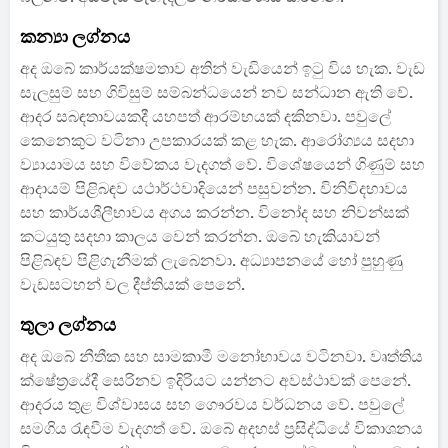
කන්‍යා ලග්නය
අද ඔබේ කාර්යක්ෂමතාව අතින් වැඩියෙන් ඉටු විය හැක. වැඩ
සැලසුම් සහ ගිවිසුම් සම්බන්ධයෙන් නව සන්ධාන ඇති වේ.
ආදර සබඳතාවයකදී යහපත් ආරම්භයක් දකිනවා. පවුලේ
කෙනෙකුට වටිනා උපකාරයක් කළ හැක. ආරෝග්‍යය සදහා
ව්‍යායාමය සහ විවේකය වැදගත් වේ. විශේෂයෙන් ගිණුම් සහ
ආදායම් පිළිබඳව යථාර්ථවාදියෙන් පසුවන්න. විනිවිදභාවය
සහ කාර්යශීලීභාවය අගය කරන්න. විනෝද සහ නිවන්සක්
කටයුතු සදහා කාලය වෙන් කරන්න. ඔබේ හැකියාවන්
පිළිබඳව පිළිගැනීමක් ලැබෙනවා. අධ්‍යාපනයේ හෝ පුහුණු
වැඩසටහන් වල දීප්තියක් පෙනේ.
තුලා ලග්නය
අද ඔබේ නීතීක සහ සාමකාමී මනෝභාවය වටිනවා. වෘත්තිය
ක්ෂේත්‍රයේදී සෙරිනව ඉදිරියට යන්නට අවස්ථාවක් පෙනේ.
ආදරය තුළ විශ්වාසය සහ ගෞරවය වර්ධනය වේ. පවුලේ
සමගිය රැඳවීම වැදගත් වේ. ඔබේ අදහස් ප්‍රසිද්ධියේ විකාශනය