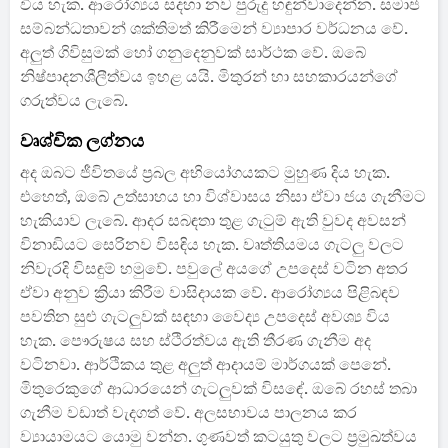
විය හැක. ආරෝග්‍යය සදහා නව පුරුදු හඳුන්වාදෙන්න. සමාජ
සම්බන්ධතාවන් ශක්තිමත් කිරීමෙන් ව්‍යාපාර වර්ධනය වේ.
අලුත් ගිවිසුමක් හෝ ගනුදෙනුවක් සාර්ථක වේ. ඔබේ
නිෂ්පාදනශීලීත්වය ඉහළ යයි. මිතුරන් හා සහකාරයන්ගේ
ගරුත්වය ලැබේ.
වෘශ්චික ලග්නය
අද ඔබට ජීවිතයේ ප්‍රබල අභියෝගයකට මුහුණ දිය හැක.
එහෙත්, ඔබේ උත්සාහය හා විශ්වාසය නිසා ඒවා ජය ගැනීමට
හැකියාව ලැබේ. ආදර සබඳතා තුළ ගැටුම් ඇති වුවද අවසන්
විනාඩියට සෙරිනව විසඳිය හැක. වෘත්තියමය ගැටලු වලට
නිවැරදි විසඳුම් හමුවේ. පවුලේ අයගේ උපදෙස් වටින අතර
ඒවා අනුව ක්‍රියා කිරීම වාසිදායක වේ. ආරෝග්‍යය පිළිබඳව
පවතින සුළු ගැටලුවක් සඳහා වෛද්‍ය උපදෙස් අවශ්‍ය විය
හැක. පෞරුෂය සහ ස්ථිරත්වය ඇති තීරණ ගැනීම අද
වටිනවා. ආර්ථිකය තුළ අලුත් ආදායම් මාර්ගයක් පෙනේ.
මිතුරෙකුගේ ආධාරයෙන් ගැටලුවක් විසඳේ. ඔබේ රහස් තබා
ගැනීම වඩාත් වැදගත් වේ. අලසභාවය පාලනය කර
ව්‍යායාමයට යොමු වන්න. ගුණවත් කටයුතු වලට ප්‍රමුඛත්වය