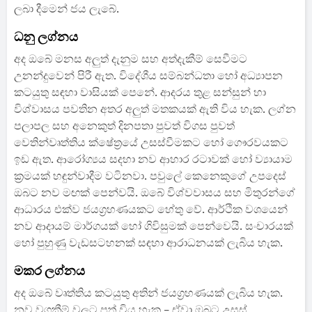
ලබා දීමෙන් ජය ලැබේ.
ධනු ලග්නය
අද ඔබේ මනස අලුත් දැනුම සහ අත්දැකීම් සෙවීමට
උනන්දුවෙන් පිරී ඇත. විදේශීය සම්බන්ධතා හෝ අධ්‍යාපන
කටයුතු සඳහා වාසියක් පෙනේ. ආදරය තුළ සන්සුන් හා
විශ්වාසය පවතින අතර අලුත් මතකයක් ඇති විය හැක. ලග්න
පලාපල සහ අනෙකුත් දිනපතා පුවත් විගස පුවත්
වෙතින්වෘත්තිය ක්ෂේත්‍රයේ උසස්වීමකට හෝ ගෞරවයකට
ඉඩ ඇත. ආරෝග්‍යය සදහා නව ආහාර රටාවක් හෝ ව්‍යායාම
ක්‍රමයක් හඳුන්වාදීම වටිනවා. පවුලේ කෙනෙකුගේ උපදෙස්
ඔබට නව මඟක් පෙන්වයි. ඔබේ විශ්වවාසය සහ මිතුරන්ගේ
ආධාරය එක්ව ජයග්‍රහණයකට හේතු වේ. ආර්ථික වශයෙන්
නව ආදායම් මාර්ගයක් හෝ ගිවිසුමක් පෙන්වෙයි. සංචාරයක්
හෝ පුහුණු වැඩසටහනක් සඳහා ආරාධනයක් ලැබිය හැක.
මකර ලග්නය
අද ඔබේ වෘත්තිය කටයුතු අතින් ජයග්‍රහණයක් ලැබිය හැක.
නව වගකීම් වලට පත් විය හැක – ඒවා ඔබට උසස්