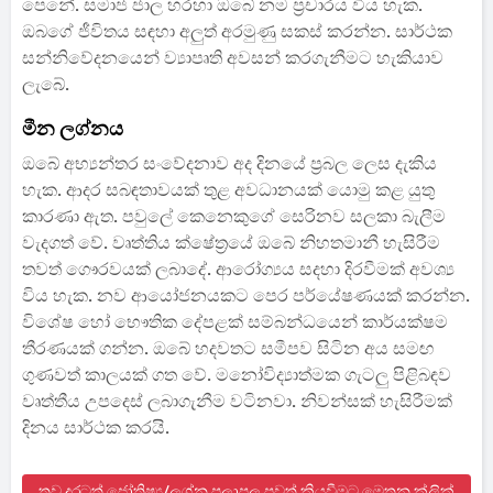
පෙනේ. සමාජ ජාල හරහා ඔබේ නම ප්‍රචාරය විය හැක.
ඔබගේ ජීවිතය සඳහා අලුත් අරමුණු සකස් කරන්න. සාර්ථක
සන්නිවේදනයෙන් ව්‍යාපෘති අවසන් කරගැනීමට හැකියාව
ලැබේ.
මීන ලග්නය
ඔබේ අභ්‍යන්තර සංවේදනාව අද දිනයේ ප්‍රබල ලෙස දැකිය
හැක. ආදර සබඳතාවයක් තුළ අවධානයක් යොමු කළ යුතු
කාරණා ඇත. පවුලේ කෙනෙකුගේ සෙරිනව සලකා බැලීම
වැදගත් වේ. වෘත්තිය ක්ෂේත්‍රයේ ඔබේ නිහතමානී හැසිරීම
තවත් ගෞරවයක් ලබාදේ. ආරෝග්‍යය සදහා දිරවීමක් අවශ්‍ය
විය හැක. නව ආයෝජනයකට පෙර පර්යේෂණයක් කරන්න.
විශේෂ හෝ භෞතික දේපළක් සම්බන්ධයෙන් කාර්යක්ෂම
තීරණයක් ගන්න. ඔබේ හදවතට සමීපව සිටින අය සමඟ
ගුණවත් කාලයක් ගත වේ. මනෝවිද්‍යාත්මක ගැටලු පිළිබඳව
වෘත්තීය උපදෙස් ලබාගැනීම වටිනවා. නිවන්සක් හැසිරීමක්
දිනය සාර්ථක කරයි.
තව දුරටත් ජෝතිෂ්‍ය/ලග්න පලාපල පුවත් කියවීමට මෙතන ක්ලික්