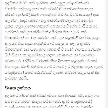
අද දිනය ඔබට නව ආරම්භයකට සුදුසු වේලාවක් වේ.
වෘත්තිය කටයුතු අතර නව අවස්ථාවක් හටගන්නා හැක.
තීරණ ගැනීමේදී ඔබේ අභ්‍යන්තර ස්වරය විශ්වාසයෙන් අසා
බලන්න. ආදර සබඳතා තුළ ආරෝපණ වලට ඉඩ නොදිය
යුතුය. පවුලේ කෙනෙකුගේ උපකාරය විශේෂ වාසියක් වේ.
සෙරිනව කටයුතු කිරීමෙන් අසීරුතා මග හැරේ. නව
ව්‍යාපෘතියක් හෝ ආයෝජනයක් ගැන සැලකිලිමත් විය යුතුය.
ආදායම විය හැකි නමුත් වියදම් පාලනය කල යුතු වේ.
මිතුරන්ගේ ආරාධනයකට සහභාගී වීමෙන් නව සම්බන්ධතා
බිහි විය හැක. ආරෝග්‍යය සදහා පෝෂණය හා ව්‍යායාමය
අවශ්‍ය වේ. හදිසි සංචාරයක් නිසා දිනපතා සැලසුම් වෙනස්
විය හැක. ඔබේ විශ්වාසය අවට අයවලට බලපානු ඇත. දැනුම
බෙදාදීමෙන් ඔබට ගරුත්වයක් ලැබේ. නිවැරදි පාලනයක් දින
සාර්ථක කරයි.
වෘෂභ ලග්නය
අද ඔබට නිවන්සක් බවක් අවශ්‍ය වන දිනයක් වේ. පවුල් අය
සමඟ ගත කරන කාලය වටිනා වේ. ආදර සබඳතාවයේදී
පැරණි කෙරෙන කුතුහලය යළි සජීවී විය හැක. වෘත්තිය