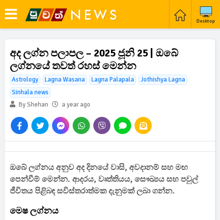
Desktop
අද ලග්න පලාපල – 2025 ජූනි 25 | ඔබේ
ලග්නයේ තවත් රහස් මෙන්න
Astrology
Lagna Wasana
Lagna Palapala
Jothishya Lagna
Sinhala news
By Shehan
a year ago
ඔබේ ලග්නය අනුව අද දිනයේ වාසි, අවදානම් සහ මඟ
පෙන්වීම් මෙන්න. ආදරය, වෘත්තියය, සෞඛ්‍යය සහ පවුල්
ජීවිතය පිළිබඳ සවිස්තරාත්මක දැනුමක් ලබා ගන්න.
මෙෂ ලග්නය