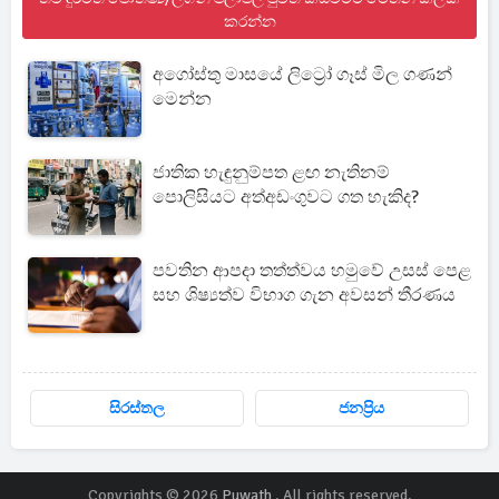
කරන්න
අගෝස්තු මාසයේ ලිට්‍රෝ ගෑස් මිල ගණන්
මෙන්න
ජාතික හැඳුනුම්පත ළඟ නැතිනම්
පොලිසියට අත්අඩංගුවට ගත හැකිද?
පවතින ආපදා තත්ත්වය හමුවේ උසස් පෙළ
සහ ශිෂ්‍යත්ව විභාග ගැන අවසන් තීරණය
සිරස්තල
ජනප්‍රිය
Copyrights © 2026
Puwath
. All rights reserved.