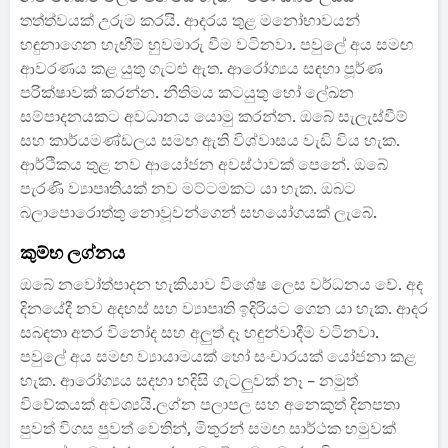
තත්ත්වයක් උරුම කරයි. ආදරය තුළ මනෝභාවයන්
හඳුනාගෙන හැඟීම් හුවමාරු වීම වටිනවා. පවුලේ අය සමඟ
ආවරණය කළ යුතු ගැටළු ඇත. ආරෝග්‍යය සඳහා පූර්ණ
පරික්ෂාවක් කරන්න. නීතිමය කටයුතු හෝ ලේඛන
සම්පාදනයකට අවධානය යොමු කරන්න. ඔබේ සැලැස්වීම්
සහ කාර්යමණ්ඩලය සමඟ ඇති විශ්වාසය වැඩි විය හැක.
ආර්ථිකය තුළ නව ආයෝජන අවස්ථාවක් පෙනේ. ඔබේ
පැරණි ව්‍යාපෘතියක් නව මට්ටමකට යා හැක. ඔබට
බලාපොරොත්තු නොවූවන්ගෙන් සහයෝගයක් ලැබේ.
කුම්භ ලග්නය
ඔබේ නවෝත්පාදන හැකියාව විශේෂ ලෙස වර්ධනය වේ. අද
දිනයේදී නව අදහස් සහ ව්‍යාපෘති ඉදිරියට ගෙන යා හැක. ආදර
සබඳතා අතර විනෝද සහ අලුත් දෑ හඳුන්වාදීම වටිනවා.
පවුලේ අය සමඟ ව්‍යායාමයක් හෝ සංචාරයක් යෝජනා කළ
හැක. ආරෝග්‍යය සදහා හදිසි ගැටලුවක් නෑ – නමුත්
විවේකයක් අවශ්‍යයි.ලග්න පලාපල සහ අනෙකුත් දිනපතා
පුවත් විගස පුවත් වෙතින්, මිතුරන් සමඟ සාර්ථක හමුවක්