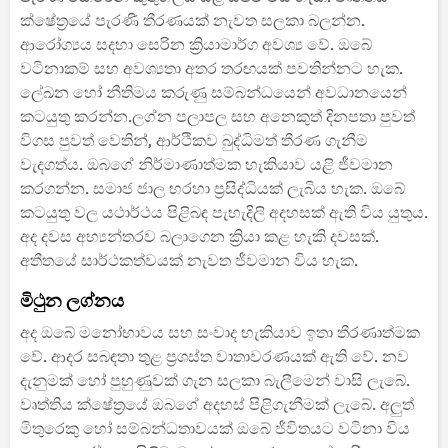
ක්ෂේත්‍රයේ පැරණි තීරණයක් නැවත සලකා බලන්න.
ආරෝග්‍යය සදහා සෙරින ක්‍රියාමාර්ග අවශ්‍ය වේ. ඔබේ
වටිනාකම් සහ අවශ්‍යතා අතර තරඟයක් පවතින්නට හැක.
ලේඛන හෝ නීතිමය කරුණු සම්බන්ධයෙන් අවධානයෙන්
කටයුතු කරන්න.ලග්න පලාපල සහ අනෙකුත් දිනපතා පුවත්
විගස පුවත් වෙතින්, ආර්ථිකව බුද්ධිමත් තීරණ ගැනීම
වැදගත්ය. ඔබගේ නිර්මාණාත්මක හැකියාව යළි ජීවමාන
කරගන්න. සමාජ ජාල හරහා ප්‍රසිද්ධියක් ලැබිය හැක. ඔබේ
කටයුතු වල යථාර්ථය පිළිබඳ පැහැදිලි අදහසක් ඇති විය යුතුය.
අද දවස අභ්‍යන්තරව බලාගෙන ක්‍රියා කළ හැකි දවසක්.
අතීතයේ සාර්ථකත්වයක් නැවත ජීවමාන විය හැක.
මිථුන ලග්නය
අද ඔබේ මනෝභාවය සහ සංවාද හැකියාව ඉතා තීරණාත්මක
වේ. ආදර සබඳතා තුළ ප්‍රශස්ත වාතාවරණයක් ඇති වේ. නව
දැනුමක් හෝ පුහුණුවක් ගැන සලකා බැලීමෙන් වාසි ලැබේ.
වෘත්තිය ක්ෂේත්‍රයේ ඔබගේ අදහස් පිළිගැනීමක් ලැබේ. අලුත්
මිතුරෙකු හෝ සම්බන්ධතාවයක් ඔබේ ජීවිතයට වටිනා විය