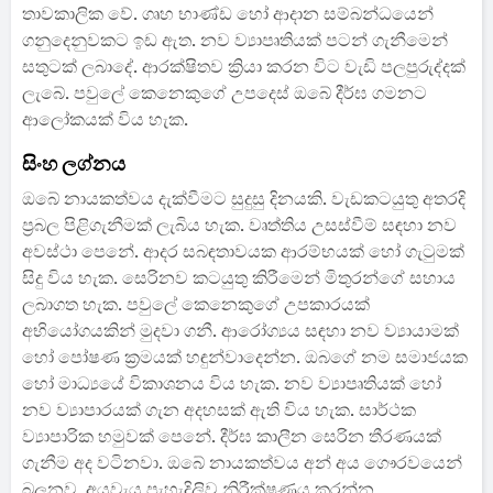
තාවකාලික වේ. ගෘහ භාණ්ඩ හෝ ආදාන සම්බන්ධයෙන්
ගනුදෙනුවකට ඉඩ ඇත. නව ව්‍යාපෘතියක් පටන් ගැනීමෙන්
සතුටක් ලබාදේ. ආරක්ෂිතව ක්‍රියා කරන විට වැඩි පලපුරුද්දක්
ලැබේ. පවුලේ කෙනෙකුගේ උපදෙස් ඔබේ දීර්ඝ ගමනට
ආලෝකයක් විය හැක.
සිංහ ලග්නය
ඔබේ නායකත්වය දැක්වීමට සුදුසු දිනයකි. වැඩකටයුතු අතරදි
ප්‍රබල පිළිගැනීමක් ලැබිය හැක. වෘත්තිය උසස්වීම් සඳහා නව
අවස්ථා පෙනේ. ආදර සබඳතාවයක ආරම්භයක් හෝ ගැටුමක්
සිදු විය හැක. සෙරිනව කටයුතු කිරීමෙන් මිතුරන්ගේ සහාය
ලබාගත හැක. පවුලේ කෙනෙකුගේ උපකාරයක්
අභියෝගයකින් මුදවා ගනී. ආරෝග්‍යය සඳහා නව ව්‍යායාමක්
හෝ පෝෂණ ක්‍රමයක් හඳුන්වාදෙන්න. ඔබගේ නම සමාජයක
හෝ මාධ්‍යයේ විකාශනය විය හැක. නව ව්‍යාපෘතියක් හෝ
නව ව්‍යාපාරයක් ගැන අදහසක් ඇති විය හැක. සාර්ථක
ව්‍යාපාරික හමුවක් පෙනේ. දීර්ඝ කාලීන සෙරින තීරණයක්
ගැනීම අද වටිනවා. ඔබේ නායකත්වය අන් අය ගෞරවයෙන්
බලනව. අයවැය පැහැදිලිව නිරීක්ෂණය කරන්න.