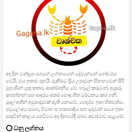
අද දින චන්ද්‍රයා ඔබගේ ලග්නයෙන් දෙවැන්නේ ගෝචරය
වෙයි. එය ඉතාම ශුභයි. දැකීමට ප්‍රිය උපදවන සිනහවෙන් පිරි
මුහුණින් යුතු කතාව ආකර්ශනීය වේ. හවුල් කරුවන්, ඇසුරු
කරන්නන් සහ ආදරය අතර හොඳ හිත වර්ධනය කර ගනී.
මුදල් අතින් අඩුපාඩුවක් ඇති නොවේ. ගෙදරට ඉතා හිතවත්ය.
පවුලේ අය සමග, විවාහ ස හකාරාදිය සහ දරුවන් සමග ඉතා
සතුටින් කාලය ගෙවීමට අද දිනයේදී ඔබට අවස්ථාව සැළසේ.
⭕ ධනු ලග්නය