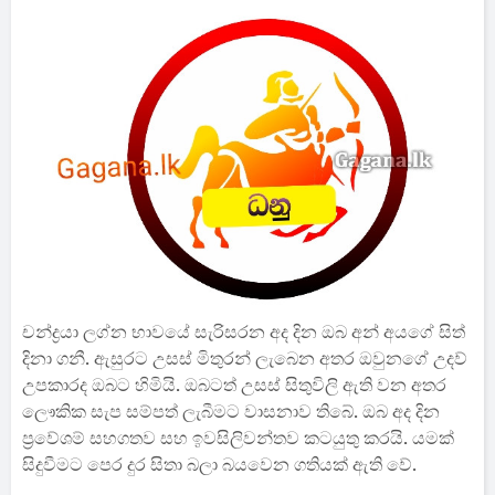
චන්ද්‍රයා ලග්න භාවයේ සැරිසරන අද දින ඔබ අන් අයගේ සිත්
දිනා ගනී. ඇසුරට උසස් මිතුරන් ලැබෙන අතර ඔවුනගේ උදව්
උපකාරද ඔබට හිමියි. ඔබටත් උසස් සිතුවිලි ඇති වන අතර
ලෞකික සැප සම්පත් ලැබීමට වාසනාව ති‍බේ. ඔබ අද දින
ප්‍රවේශම් සහගතව සහ ඉවසිලිවන්තව කටයුතු කරයි. යමක්
සිදුවීමට පෙර දුර සිතා බලා බයවෙන ගතියක් ඇති වේ.