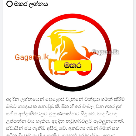
⭕ මකර ලග්නය
අද දින ලග්නයෙන් දොළොස් වැන්නේ චන්ද්‍රයා ගමන් කිරීම
ඔබට ශුභදායක නොවූවකි. සිත නිතර චංචල වන අතර දුක්
සහිත අත්දැකීම්වලට මුහුණපාන්නට සිදු වේ. වාද විවාද
උත්සන්න විය හැකිය. අද දින නඩුහබවලට පැටලුනහොත්,
ඒවායින් ජය ගැනීම අසිරු වේ. අනවශ්‍ය ගමන් බිමන් සහ
අධික වියදම් යෙදිය හැකිය. එහෙත් රෝහල්වල, අනාථ