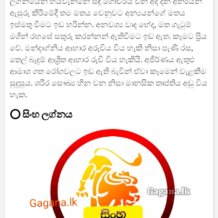
ලග්නයෙන් හයවැන්නේ සඳු ගෝචරය වන අද දින අන්‍යයන්
ඇසුරු කිරීමේදී තම මතය වෙනුවට අන්‍යයන්ගේ මතය
ඉස්මතු වීමට ඉඩ හරින්න. අනවශ්‍ය වාද භේද, මත ගැටුම්
මගින් රහසේ සතුරු කරන්නන් ඇතිවීමට ඉඩ ඇත. කෑමට ප්‍රිය
වේ. මන්දාග්නිය ආහාර අරුචිය විය හැකි නිසා පැණි රස,
තෙල් බැදුම් ආශ්‍රිත ආහාර රුචි විය හැකියි. අජීර්ණය ඇතුළු
ආමාශ ගත රෝගවලට ඉඩ ඇති බැවින් ඒවා කෑමෙන් වැළකීම
සුදුසුය. ශරීර සෞඛ්‍ය හීන වන නිසා මානසික තෘප්තිය අඩු විය
හැක.
⭕ සිංහ ලග්නය