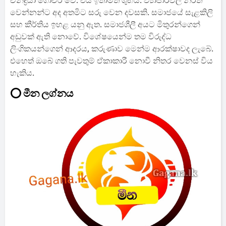
චන්ද්‍රයා ගෝචර වේ. එය ඉතාමත් ශුභය. ව්‍යාපාරවල නිරත
වෙන්නන්ට අද අතමිට සරු වෙන දවසකි. සමාජයේ සැළකිලි
සහ කීර්තිය ඉහළ යනු ඇත. සමාජශීලී අයට මිතුරන්ගෙන්
අඩුවක් ඇති නොවේ. විශේෂයෙන්ම තම විරුද්ධ
ලිංගිකයන්ගෙන් ආදරය, කරුණාව මෙන්ම ආරක්ෂාවද ලැබේ.
එහෙත් ඔබේ ගති පැවතුම් ඒකාකාරී නොවී නිතර වෙනස් විය
හැකිය.
⭕ මීන ලග්නය