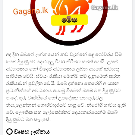
අද දින ඔබගේ ලග්නයෙන් නව වැන්නේ සඳු ගෝචරය වීම
ඔබේ දියුණුවේ දොරගුලු විවර කිරීමට සමත් වෙයි. උසස්
අධ්‍යාපනය හෝ විදෙස් අධ්‍යාපනය ලබන අයගේ කටයුතු
සාර්ථක වෙයි. ස්වයං රැකියා මෙන්ම තම දැනුමෙන් කරන
රැකියාවන් ප්‍රචලිත වෙයි. ඔබේ දක්ෂතා කෙරෙහි ආයතන
ප්‍රධානීන්ගේ අවධානය යොමු වීමෙන් ඔබේ මතු දියුණුවට
පෑදේ. ගුරු වෘත්තියේ හෝ උපදේශක තනතුරුවල
නියැලෙන්නන් ගෞරවාදරයට පාත්‍ර වේ. නිරෝගී භාවය ඇති
වේ. ලෞකික සහ ලෝකෝත්තර දෙයාකාරයෙන්ම ඔබේ
දියුණුවට මග සැළසේ.
⭕ වෘෂභ ලග්නය