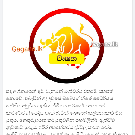
සඳු ලග්නයෙන් අට වැන්නේ ගෝචරය එතරම් යහපත්
නොවේ. එබැවින් අද දවසේ ඔබෙගේ හිතේ ධෛර්යය
ශක්තිය අඩුවිය හැකිය. ජීවිතය සම්බන්ධ අයහපත්
කාරණාවන් යෙදිය හැකි බැවින් බොහෝ කල්පනාකාරී විය
යුතුය. අනතුරුදායක කටයුතුවලින් සහමුලින්ම ඈත්වීම
නුවණට හුරුය. ශරීර අභ්‍යන්තරය දුර්වල කරන රෝග
ඇතිවීමටද ඉඩ තිබේ. යහපත් ලෙස සිටියහොත් ඉහත කී අශුභ