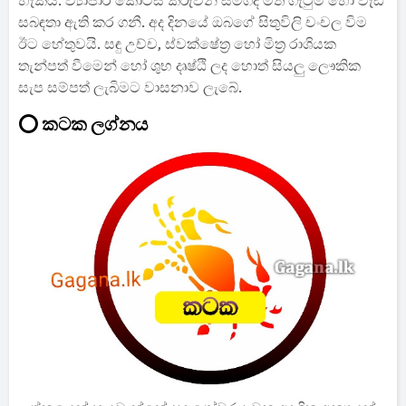
හැකියි. ව්‍යාපාර කොටස් කරුවන් සමගද මත ගැටුම් හෝ වැඩි
සබඳතා ඇති කර ගනී. අද දිනයේ ඔබගේ සිතුවිලි චංචල විම
ඊට හේතුවයි. සඳු උච්ච, ස්වක්ෂේත්‍ර හෝ මිත්‍ර රාශියක
තැන්පත් වීමෙන් හෝ ශුභ දෘෂ්ඨි ලද හොත් සියලු ලෞකික
සැප සම්පත් ලැබිමට වාසනාව ලැබේ.
⭕ කටක ලග්නය