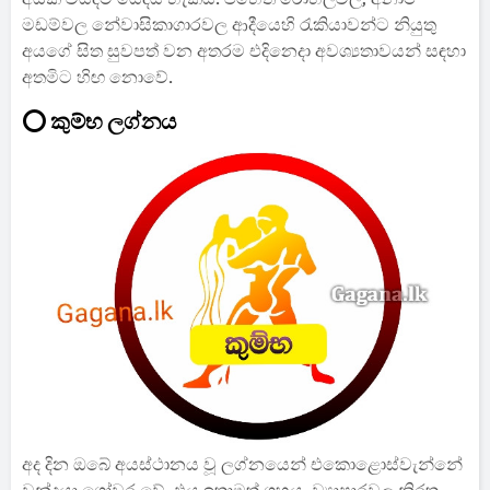
මඩම්වල නේවාසිකාගාරවල ආදීයෙහි රැකියාවන්ට නියුතු
අයගේ සිත සුවපත් වන අතරම එදිනෙදා අවශ්‍යතාවයන් සඳහා
අතමිට හිඟ නොවේ.
⭕ කුම්භ ලග්නය
අද දින ඔබේ අයස්ථානය වූ ලග්නයෙන් එකොළොස්වැන්නේ