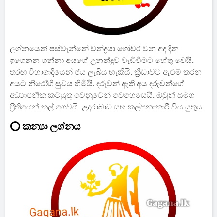
ලග්නයෙන් පස්වැන්නේ චන්ද්‍රයා ගෝචර වන අද දින
ඉගෙනන ගන්නා අයගේ උනන්දුව වැඩිවීමට හේතු වෙයි.
තරඟ විභාගාදියෙන් ජය ලැබිය හැකියි. ක්‍රීඩාවට ඇළුම් කරන
අයට නිරෝගී සුවය හිමියි. දරුවන් ඇති අය දරුවන්ගේ
අධ්‍යාපනික කටයුතු වෙනුවෙන් වෙහෙසෙයි. ඔවුන් සමග
ප්‍රීතියෙන් කල් ගෙවයි. උදරාබාධ සහ කල්පනාකාරී විය යුතුය.
⭕ කන්‍යා ලග්නය