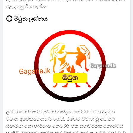
ඵල ද අඩු විය හැකිය.
⭕ මිථුන ලග්නය
ලග්නයෙන් හත් වැන්නේ චන්ද්‍රයා ගෝචරය වන අද දින
විවාහ අපේක්ෂකයන්ට ශුභයි. එහෙත් විවාහ වූ අය තම
ස්වාමියා හෝ භාර්යාව කෙරෙහි එක ස්ථාවරයක නොසිටිය