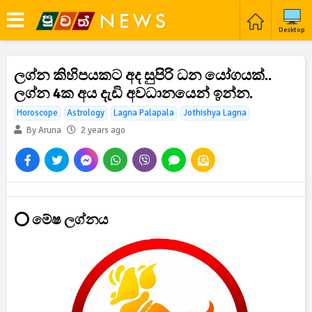
Desktop
ලග්න කිහිපයකට අද සුපිරි ධන යෝගයක්..
ලග්න 4ක අය දැඩි අවධානයෙන් ඉන්න.
Horoscope
Astrology
Lagna Palapala
Jothishya Lagna
By Aruna
2 years ago
⭕ මේෂ ලග්නය