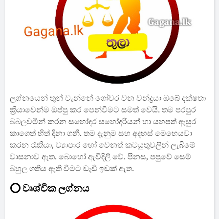
ලග්නයෙන් තුන් වැන්නේ ගෝචර වන වන්ද්‍රයා ඔබේ දක්ෂතා
ක්‍රියාවෙන්ම ඔප්පු කර පෙන්වීමට සමත් වෙයි. තම පරපුර
බබලවමින් කරන සහෝදර සහෝදරියන් හා යහපත් ඇසුර
කාගෙත් හිත් දිනා ගනී. තම දැනුම සහ අදහස් මෙහෙයවා
කරන රැකියා, ව්‍යාපාර හෝ වෙනත් කටයුතුවලින් ලැබීමේ
වාසනාව ඇත. බොහෝ ඇවිදිලි වේ. පීනස, පපුවේ සෙම්
බහුල ගතිය ඇති වීමට ඩැඩි ඉඩක් ඇත.
⭕ වෘශ්චික ලග්නය