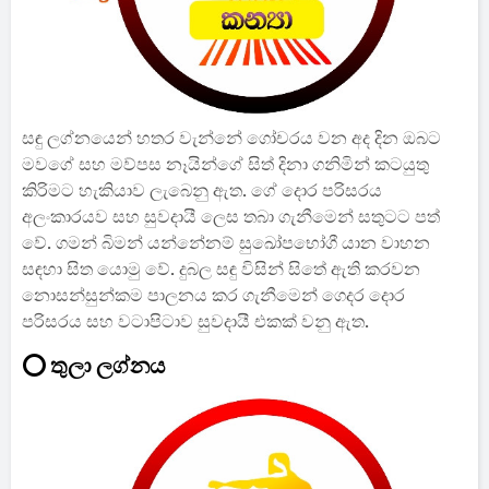
සඳු ලග්නයෙන් හතර වැන්නේ ගෝචරය වන අද දින ඔබට
මවගේ සහ මව්පස නෑයින්ගේ සිත් දිනා ගනිමින් කටයුතු
කිරිමට හැකියාව ලැබෙනු ඇත. ගේ දොර පරිසරය
අලංකාරයව සහ සුවදායී ලෙස තබා ගැනීමෙන් සතුටට පත්
වේ. ගමන් බිමන් යන්නේනම් සුඛෝපභෝගී යාන වාහන
සඳහා සිත යොමු වේ. දුබල සඳු විසින් සිතේ ඇති කරවන
නොසන්සුන්කම පාලනය කර ගැනීමෙන් ගෙදර දොර
පරිසරය සහ වටාපිටාව සුවදායී එකක් වනු ඇත.
⭕ තුලා ලග්නය