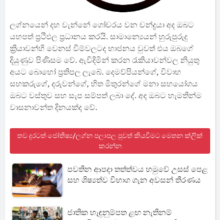
ලග්නයෙන් දහ වැන්නේ ගෝචරය වන චන්ද්‍රයා අද ඔබට
යහපත් ප්‍රථිඵල ප්‍රධානය කරයි. සාමාන්‍යෙයන් හුරුපුරුදු
ක්‍රියාවන්හි වෙනස් වීම්වලටද භාජනය වුවත් එය ඔබගේ
දියුණුව පිණිසම වේ. ඇවිදිමින් කරන රැකියාවන්වල නියුතු
අයට බොහෝ ප්‍රතිපල ලැබේ. දෙමව්පියන්ගේ, විවාහ
සහකරුගේ, දරුවන්ගේ, හිත මිතුරන්ගේ මනා සහයෝගය
ඔබට වස්තුව සහ සැප සම්පත් ලබා දේ. අද ඔබට හැමතින්ම
වාසනාවන්ත දිනයක්ද වේ.
තව දුරටත් ජෝතිෂ්‍ය/ලග්න පලාපල පුවත් කියවීමට මෙතන ක්ලික්
කරන්න
පවතින ආපදා තත්ත්වය හමුවේ උසස් පෙළ
සහ ශිෂ්‍යත්ව විභාග ගැන අවසන් තීරණය
ජාතික හැඳුනුම්පත ළඟ නැතිනම්