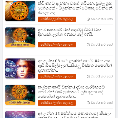
කිරි ගහට ඇන්නා වගේ හරියන, ප්‍රබල ග්‍රහ
යෝගයක් - බලන්නකෝ මොකද වෙන්නේ
කියලා අද..
ජෝතිෂ්‍ය/ලග්න පලාපල
වසර 2 කට පෙර
අද වාසනාවේ රන් දොරටු විවර වන
දිනයක්..ලග්න 07කට මල් 07යි.
ජෝතිෂ්‍ය/ලග්න පලාපල
වසර 2 කට පෙර
අද ලග්න 08 කට ඉතාමත් ශුභයි..04ක අය
දැඩි විමසිල්ලෙන්...සියලු විස්තර මෙතනින්
දැනගන්න..
ජෝතිෂ්‍ය/ලග්න පලාපල
වසර 2 කට පෙර
කල්පනාකාරී වන්න.! දවස ආරම්භයට
පෙර එක් එක් ලග්නයට සුබ අසුභ දේ
මෙතනින් දැනගන්න..
ජෝතිෂ්‍ය/ලග්න පලාපල
වසර 2 කට පෙර
අද ලග්න 12 තත්ත්වය කොහොමද කියලා