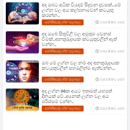
අද ඔබට අධික වියදම් සිදුවන දවසක්..මේ
ලග්න වල අය කල්පනාවෙන් කටයුතු
කරන්න..
ජෝතිෂ්‍ය/ලග්න පලාපල
වසර 2 කට පෙර
අද ඔබේ සිතුවිලි වල අමුතුම වෙනස්
වීමක්..අනතුරුදායක කටයුතුවලින් ඈත්
වන්න..
ජෝතිෂ්‍ය/ලග්න පලාපල
වසර 2 කට පෙර
ඔබ මේ ලග්න වල නම් අද අනතුරුදායක
කටයුතුවලින් සහමුලින්ම ඈත්වන්න...
ජෝතිෂ්‍ය/ලග්න පලාපල
වසර 2 කට පෙර
අද ලග්න 06ක අයට ඉතාමත් යහපත්
දිනයක් වේ..අනෙක් ලග්න වල අය
පරිස්සම් වන්න..
ජෝතිෂ්‍ය/ලග්න පලාපල
වසර 2 කට පෙර