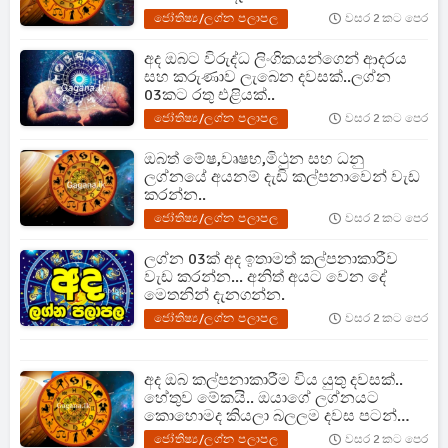
ජෝතිෂ්‍ය/ලග්න පලාපල
වසර 2 කට පෙර
අද ඔබට විරුද්ධ ලිංගිකයන්ගෙන් ආදරය
සහ කරුණාව ලැබෙන දවසක්..ලග්න
03කට රතු එළියක්..
ජෝතිෂ්‍ය/ලග්න පලාපල
වසර 2 කට පෙර
ඔබත් මේෂ,වෘෂභ,මිථුන සහ ධනු
ලග්නයේ අයනම් දැඩි කල්පනාවෙන් වැඩ
කරන්න..
ජෝතිෂ්‍ය/ලග්න පලාපල
වසර 2 කට පෙර
ලග්න 03ක් අද ඉතාමත් කල්පනාකාරීව
වැඩ කරන්න... අනිත් අයට වෙන දේ
මෙතනින් දැනගන්න.
ජෝතිෂ්‍ය/ලග්න පලාපල
වසර 2 කට පෙර
අද ඔබ කල්පනාකාරීම විය යුතු දවසක්..
හේතුව මේකයි.. ඔයාගේ ලග්නයට
කොහොමද කියලා බලලම දවස පටන්
ගන්න..
ජෝතිෂ්‍ය/ලග්න පලාපල
වසර 2 කට පෙර