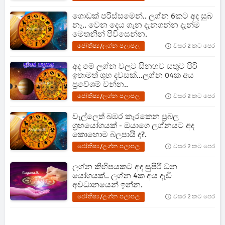
ගොඩක් පරිස්සමෙන්.. ලග්න 6කට අද සුබ
නෑ.. වෙන දෙය ගැන දැනගන්න දැන්ම
මෙතනින් පිවිසෙන්න.
ජෝතිෂ්‍ය/ලග්න පලාපල
වසර 2 කට පෙර
අද මේ ලග්න වලට සිනහව සතුට පිරි
ඉතාමත් ශුභ දවසක්...ලග්න 04ක අය
ප්‍රවේශම් වන්න..
ජෝතිෂ්‍ය/ලග්න පලාපල
වසර 2 කට පෙර
වැල්ලෙත් බඹර කැරකෙන ප්‍රබල
ග්‍රහයෝගයක් - ඔයාගෙ ලග්නයට අද
කොහොම බලපායි ද?.
ජෝතිෂ්‍ය/ලග්න පලාපල
වසර 2 කට පෙර
ලග්න කිහිපයකට අද සුපිරි ධන
යෝගයක්.. ලග්න 4ක අය දැඩි
අවධානයෙන් ඉන්න.
ජෝතිෂ්‍ය/ලග්න පලාපල
වසර 2 කට පෙර