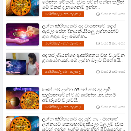
මෙන්න මේකයි.. දවස පටන් ගන්න කලින්
මේ ටිකත් දැනගෙනම ඉන්න..
ජෝතිෂ්‍ය/ලග්න පලාපල
වසර 2 කට පෙර
ලග්න කිහිපයකට අද වාසනාවෙ දොර
ඇරලා පේන දිනයක්..සියලු ලග්නයන්ට
ශුභ අශුභ ඵල මෙන්න..
ජෝතිෂ්‍ය/ලග්න පලාපල
වසර 2 කට පෙර
අද තරුණියන්ගෙ ආකර්ශනය වහ වැටෙන
ග්‍රහයෝගයක්..මේ ලග්න වලට විශේෂයි..
ජෝතිෂ්‍ය/ලග්න පලාපල
වසර 2 කට පෙර
ඔබත් මේ ලග්න 03නේ නම් අද දැඩි
කල්පනාවෙන් වැඩ කරන්න..නැත්නම්
අමාරුවෙ වැටෙයි..
ජෝතිෂ්‍ය/ලග්න පලාපල
වසර 2 කට පෙර
ලග්න කිහිපයකට අද සුබ නෑ - ඔයාගේ
ලග්නයට කොහොමද කියලා බලලම දවස
පටන් ගන්න දැන්ම මෙතනින් පිවිසෙන්න..