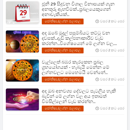
ජූනි 29 සිදුවන විශාල විනාසයක් ගැන
අනතුරු ඇඟවීමක්..ප්‍රබලයෙකුගෙන්
අනාවැකියක්..
ජෝතිෂ්‍ය/ලග්න පලාපල
වසර 2 කට පෙර
අද ඔබේ මුදල් පසුම්බියට තට්ටු වන
දවසක්..දැඩි කල්පනාකාරීව වැඩ
කරන්න..විශේෂයෙන් මේ ලග්න වල
අයටයි.
ජෝතිෂ්‍ය/ලග්න පලාපල
වසර 2 කට පෙර
වැල්ලෙත් බඹර කැරකෙන ප්‍රබල
ග්‍රහයෝගයක් - හැබැයි මෙන්න මේ
ලග්නවලට මෙහෙමයි වෙන්නේ..
ජෝතිෂ්‍ය/ලග්න පලාපල
වසර 2 කට පෙර
අද ඔබ අනවශ්‍ය දේවලට පැටලිය හැකි
බැවින් මේ ලග්න වල අය ඉතාමත්
විමසිල්ලෙන් වැඩ කරන්න..
ජෝතිෂ්‍ය/ලග්න පලාපල
වසර 2 කට පෙර