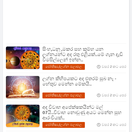
සිංහ,ධනු ,මකර සහ කුම්භ යන
ලග්නයන්ට අද රතු එළියක්..මේ ගැන දැඩි
විමසිල්ලෙන් ඉන්න..
ජෝතිෂ්‍ය/ලග්න පලාපල
වසර 2 කට පෙර
ලග්න කිහිපයකට අද එතරම් සුබ නෑ -
හේතුව මෙන්න මේකයි..
ජෝතිෂ්‍ය/ලග්න පලාපල
වසර 2 කට පෙර
අද විවාහ අපේක්ෂකයින්ට මල්
07යි..විවාහ නොවුණු අයට මෙන්න සුභ
ආරංචියක්..
ජෝතිෂ්‍ය/ලග්න පලාපල
වසර 2 කට පෙර