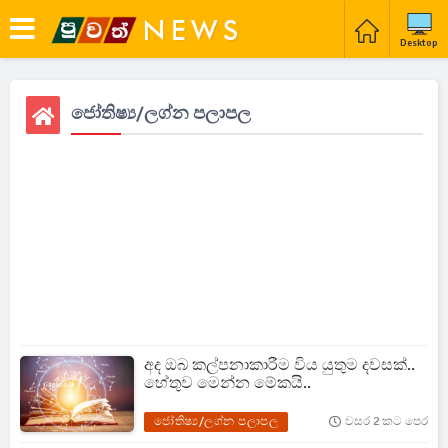
Desktop
ජෝතිෂ්‍ය/ලග්න පලාපල
අද ඔබ කල්පනාකාරීම විය යුතුම දවසක්..
හේතුව මෙන්න මේකයි..
ජෝතිෂ්‍ය/ලග්න පලාපල
වසර 2 කට පෙර