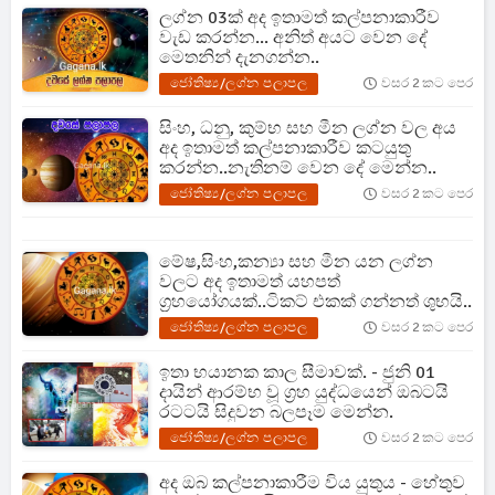
ලග්න 03ක් අද ඉතාමත් කල්පනාකාරීව
වැඩ කරන්න... අනිත් අයට වෙන දේ
මෙතනින් දැනගන්න..
ජෝතිෂ්‍ය/ලග්න පලාපල
වසර 2 කට පෙර
සිංහ, ධනු, කුම්භ සහ මීන ලග්න වල අය
අද ඉතාමත් කල්පනාකාරීව කටයුතු
කරන්න..නැතිනම් වෙන දේ මෙන්න..
ජෝතිෂ්‍ය/ලග්න පලාපල
වසර 2 කට පෙර
මේෂ,සිංහ,කන්‍යා සහ මීන යන ලග්න
වලට අද ඉතාමත් යහපත්
ග්‍රහයෝගයක්..ටිකට් එකක් ගන්නත් ශුභයි..
ජෝතිෂ්‍ය/ලග්න පලාපල
වසර 2 කට පෙර
ඉතා භයානක කාල සීමාවක්. - ජුනි 01
දායින් ආරම්භ වූ ග්‍රහ යුද්ධයෙන් ඔබටයි
රටටයි සිදුවන බලපෑම මෙන්න.
ජෝතිෂ්‍ය/ලග්න පලාපල
වසර 2 කට පෙර
අද ඔබ කල්පනාකාරීම විය යුතුය - හේතුව