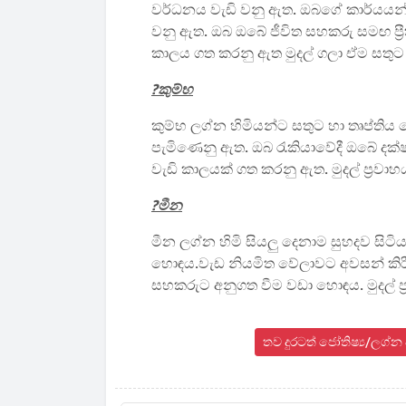
වර්ධනය වැඩි වනු ඇත. ඔබගේ කාර්යයන්
වනු ඇත. ඔබ ඔබේ ජීවිත සහකරු සමඟ ප්‍ර
කාලය ගත කරනු ඇත මුදල් ගලා ඒම සතුට
?කුම්භ
කුම්භ ලග්න හිමියන්ට සතුට හා තෘප්ති
පැමිණෙනු ඇත. ඔබ රැකියාවේදී ඔබේ ද
වැඩි කාලයක් ගත කරනු ඇත. මුදල් ප්‍රව
?මීන
මීන ලග්න හිමි සියලු දෙනාම සුහදව සිට
හොඳය.වැඩ නියමිත වේලාවට අවසන් කිරී
සහකරුට අනුගත වීම වඩා හොඳය. මුදල් ප
තව දුරටත් ජෝතිෂ්‍ය/ලග්