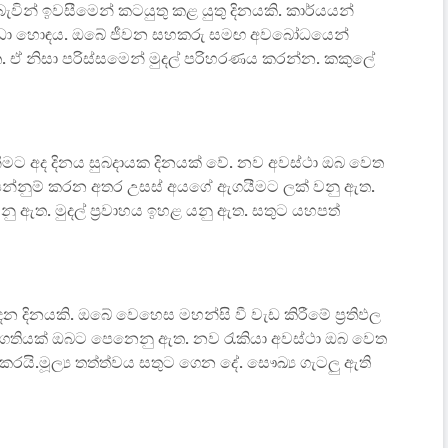
ින් ඉවසීමෙන් කටයුතු කළ යුතු දිනයකි. කාර්යයන්
 වඩා හොඳය. ඔබේ ජීවන සහකරු සමඟ අවබෝධයෙන්
ත. ඒ නිසා පරිස්සමෙන් මුදල් පරිහරණය කරන්න. කකුලේ
ීමට අද දිනය සුබදායක දිනයක් වේ. නව අවස්ථා ඔබ වෙත
පෙන්නුම් කරන අතර උසස් අයගේ ඇගයීමට ලක් වනු ඇත.
ඇත. මුදල් ප්‍රවාහය ඉහළ යනු ඇත. සතුට යහපත්
දෙන දිනයකි. ඔබේ වෙහෙස මහන්සි වී වැඩ කිරීමේ ප්‍රතිඵල
‍රගතියක් ඔබට පෙනෙනු ඇත. නව රැකියා අවස්ථා ඔබ වෙත
රයි.මූල්‍ය තත්ත්වය සතුට ගෙන දේ. සෞඛ්‍ය ගැටලු ඇති