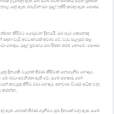
ීමක් ලැබෙනු ඇත. ඔබ ඔබේ ජීවිත සහකරු සමඟ ප්‍රීතිමත්
හය ඉහළ යනු ඇත. එබැවින් ඔබ මුදල් ඉතිරි කරනු ඇත. සෞඛ්‍ය
 උත්සාහ කිරීමට යොමුවන දිනයයි. ඔබ සෑම කෙනෙකු
න් සඳහා වැඩි අවධානයක් අවශ්‍ය වේ. වැඩ සැලසුම් කළ
ඩා හොඳය. මුදල් ප්‍රවාහය ඔබ සිතන තරම් නොවේ. සෞඛ්‍ය
කළ යුතු දිනයකි. වැදගත් තීරණ කිසිවක් නොගැනීම හොඳය .
 යම් බාධා අවහිරතා ඇති වේ. ඔබේ සහකරු හෝ
 කටයුතු කිරීම වඩා හොඳය. අනවශ්‍ය වියදම් අධික වනු
ු කරන්න.
නු ඇත. යහපත් තීරණ ගැනීමට සුබ දිනයක් වනු ඇත. ඔබේ