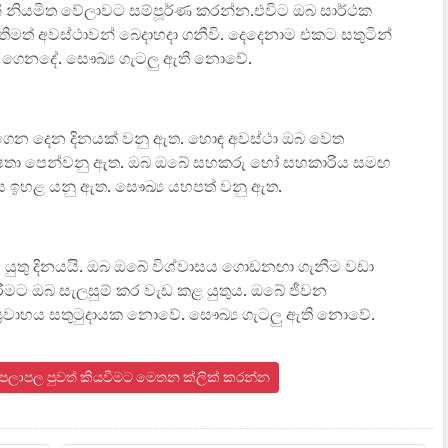
 නියමිත වේලාවට සම්පූර්ණ කරන්න.එවිට ඔබ සාර්ථක
ීතිමත් අවස්ථාවන් බෙදාහදා ගනීවි. දෙදෙනාම එකට සතුටින්
 ගෙනදේ. සෞඛ්‍ය ගැටලු ඇති නොවේ.
ය ගෙන දෙන දිනයක් වනු ඇත. හොඳ අවස්ථා ඔබ වෙත
ක්ෂතා පෙන්වනු ඇත. ඔබ ඔබේ සහකරු හෝ සහකාරිය සමඟ
ාහය ඉහළ යනු ඇත. සෞඛ්‍ය යහපත් වනු ඇත.
ිය යුතු දිනයයි. ඔබ ඔබේ විශ්වාසය ගොඩනඟා ගැනීම වඩා
මට ඔබ සැලසුම් කර වැඩ කළ යුතුය. ඔබේ ජීවන
්‍රවාහය සතුටුදායක නොවේ. සෞඛ්‍ය ගැටලු ඇති නොවේ.
න පලාපල පුවත් කියවීමට මෙතන ක්ලික් කරන්න