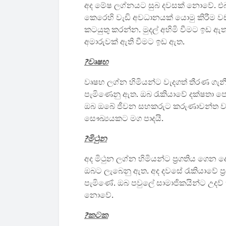
අද මේෂ ලග්නයට සුබ දවසක් නොවේ. එබැව
කෙරෙහි වැඩි අවධානයක් යොමු කිරීම
කටයුතු කරන්න. මුදල් අහිමි වීමට ඉඩ ඇ
අමාරුවක් ඇති වීමට ඉඩ ඇත.
?වෘෂභ
වෘෂභ ලග්න හිමියන්ට වැදගත් තීරණ ගැන
පැමිණෙනු ඇත. ඔබ රැකියාවේ දක්ෂතා 
ඔබ ඔබේ ජීවන සහකරුට කරුණාවන්ත වනු 
සෞඛ්‍යයකට මග පාදයි.
?මිථුන
අද මිථුන ලග්න හිමියන්ට ප්‍රගතිය ගෙන 
ඔබට ලැබෙනු ඇත. අද දවසේ රැකියාවේ ප්
පැමිණේ. ඔබ පවුලේ සාමාජිකයින්ට උදව් ක
නොවේ.
?කටක