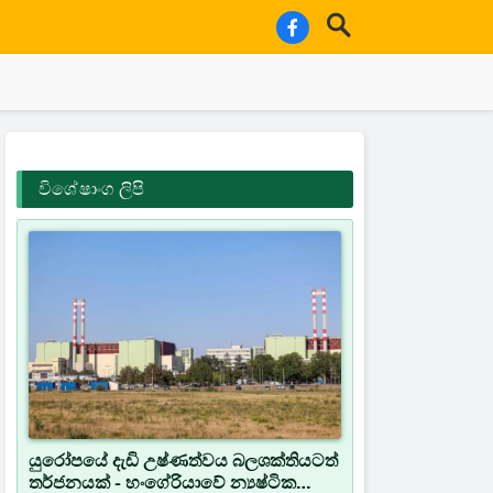
විශේෂාංග ලිපි
යුරෝපයේ දැඩි උෂ්ණත්වය බලශක්තියටත්
තර්ජනයක් - හංගේරියාවේ න්‍යෂ්ටික