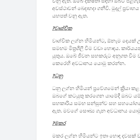
වනු ඇත. ඔබේ දක්ෂතා සඳහා ඔබට පිළිගැන
අවස්ථාවන් බෙදාහදා ගනීවි. මුදල් ප්‍රවා
යහපත් වනු ඇත.
?වෘශ්චික
වෘශ්චික ලග්න හිමියන්ට, ඕනෑම දෙයක්
සමඟම මිත්‍රශීලී වීම වඩා හොඳය. කාර්යය
යුතුය. ඔබේ ජීවන සහකරුට අනුගත වීම ව
කෙරෙහි අවධානය යොමු කරන්න.
?ධනු
ධනු ලග්න හිමියන් ප්‍රවේශමෙන් ක්‍රියා 
ඔබගේ කටයුතු කරගෙන යාමේදී ඔබට යම්
සහකාරිය සමඟ සන්සුන්ව සහ සහයෝගයෙන්
ඇත. මවගේ සෞඛ්‍ය ගැන අවධානය යොම
?මකර
මකර ලග්න හිමියන්ට ඉතා හොඳ දවසක් ව