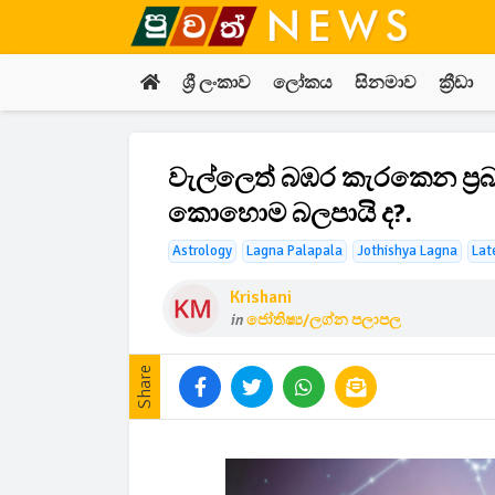
ශ්‍රී ලංකාව
ලෝකය
සිනමාව
ක්‍රීඩා
වැල්ලෙත් බඹර කැරකෙන ප්‍ර
කොහොම බලපායි ද?.
Astrology
Lagna Palapala
Jothishya Lagna
Lat
Krishani
in
ජෝතිෂ්‍ය/ලග්න පලාපල
Share