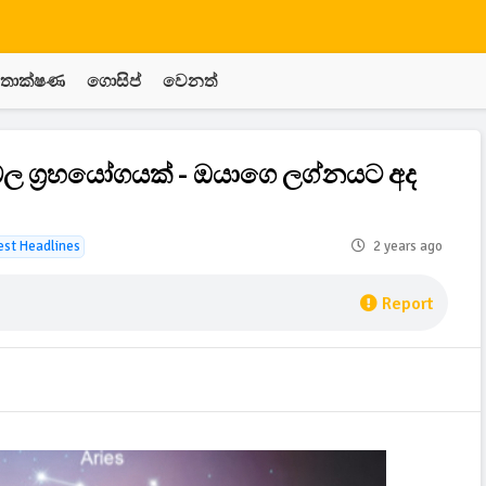
තාක්ෂණ
ගොසිප්
වෙනත්
බල ග්‍රහයෝගයක් - ඔයාගෙ ලග්නයට අද
est Headlines
2 years ago
Report