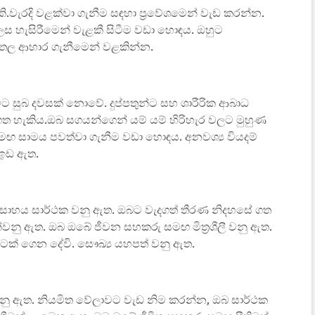
ි.වැරදි වළක්වා ගැනීම සඳහා ප්‍රවේශමෙන් වැඩ කරන්න.
 හැසිරීමෙන් වැළකී සිටීම වඩා හොඳය. ඔහුට
සීතල ආහාර ගැනීමෙන් වළකින්න.
මට සුබ දවසක් නොවේ. දුප්පතුන්ට සහ ශාරීරික ආබාධ
ත හැකිය.ඔබ සගයන්ගෙන් යම් යම් හිරිහැර වලට මුහුණ
 සාමය පවත්වා ගැනීම වඩා හොඳය. අනවශ්‍ය වියදම්
 ඉඩ ඇත.
ත්සාහය සාර්ථක වනු ඇත. ඔබට වැදගත් තීරණ නිදහසේ ගත
්වනු ඇත. ඔබ ඔබේ ජීවන සහකරු සමඟ මිත්‍රශීලී වනු ඇත.
තුටක් ගෙන දේවි. සෞඛ්‍ය යහපත් වනු ඇත.
 වනු ඇත. නියමිත වේලාවට වැඩ නිම කරන්න, ඔබ සාර්ථක