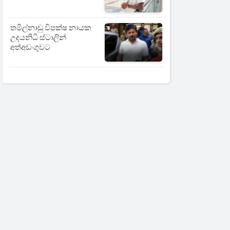
තමිල්නාඩු විපක්ෂ නායක
උදයනිධි ස්ටාලින්
අත්අඩංගුවට