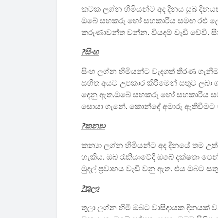
කටක ලග්න හිමියන්ට අද දිනය සුබ දිනයක
ඔබේ සහකරු හෝ සහකාරිය සමඟ රළු ලෙස
කරුණාවන්ත වන්න. වියදම් වැඩි වේවි. 
?සිංහ
සිංහ ලග්න හිමියන්ට වැදගත් තීරණ ගැනී
සහිත අයට උපකාර කිරීමෙන් සතුට ලබා ග
දෙනු ඇත.ඔබේ සහකරු හෝ සහකාරිය සමඟ
සොයා ගැනේ. කොන්දේ අමාරු ඇතිවීමට
?කන්‍යා
කන්‍යා ලග්න හිමියන්ට අද දිනයේ තම උ
හැකිය. ඔබ රැකියාවේදී ඔබේ දක්ෂතා පෙන
මුදල් ප්‍රවාහය වැඩි වනු ඇත. එය ඔබට ස
?තුලා
තුලා ලග්න හිමි ඔබට වාසිදායක දිනයක්