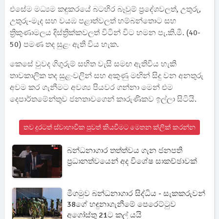
එසේම මධ්‍යම කඳුකරයේ බටහිර බෑවුම් ප්‍රදේශවලත්, උතුරු,
උතුරු-මැද සහ වයඹ පළාත්වලත් හම්බන්තොට සහ
ත්‍රිකුණාමලය දිස්ත්‍රික්කවලත් විටින් විට හමන පැ.කි.මී. (40-
50) පමණ තද සුළං ඇති විය හැක.
කෙසේ වුවද ගිගුරුම් සහිත වැසි සමඟ ඇතිවිය හැකි
තාවකාලික තද සුළංවලින් සහ අකුණු මඟින් සිදු වන අනතුරු
අවම කර ගැනීමට අවශ්‍ය පියවර ගන්නා මෙන් එම
දෙපාර්තමේන්තුව ජනතාවගෙන් කාරුණිකව ඉල්ලා සිටියි.
තව දුරටත් ස්වාභාවික පුවත් කියවීමට මෙතන ක්ලික් කරන්න
බන්ධනාගාර තත්ත්වය ගැන ජනපති
ප්‍රධානත්වයෙන් අද විශේෂ සාකච්ඡාවක්
මීගමුව බන්ධනාගාර සිද්ධිය - සැකකරුවන්
38ගේ හඳුනාගැනීමේ පෙරෙට්ටුව
අගෝස්තු 21ට කල් යයි