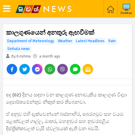
Desktop
කාලගුණයෙන් අනතුරු ඇඟවීමක්
Department of Meteorology
Weather
Latest Headlines
Rain
Sinhala news
By R.rishma
a month ago
අද (02) දිනය සඳහා වන කාලගුණ අනාවැකිය කාලගුණ විද්‍යා
දෙපාර්තමේන්තුව නිකුත් කර තිබෙනවා.
ඒ අනුව එහි දැක්වෙන්නේ බස්නාහිර, සබරගමුව සහ වයඹ
පළාත්වලත් ගාල්ල, මාතර, මහනුවර සහ නුවරඑළිය
දිස්ත්‍රික්කවලත් වැසි ස්වල්පයක් ඇති වන බවයි.