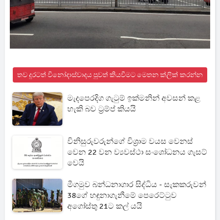
තව දුරටත් විනෝදාස්වාදය පුවත් කියවීමට මෙතන ක්ලික් කරන්න
මැදපෙරදිග ගැටුම් ඉක්මනින් අවසන් කළ
හැකි බව ට්‍රම්ප් කියයි
විනිසුරුවරුන්ගේ විශ්‍රාම වයස වෙනස්
වෙන 22 වන ව්‍යවස්ථා සංශෝධනය ගැසට්
වෙයි
මීගමුව බන්ධනාගාර සිද්ධිය - සැකකරුවන්
38ගේ හඳුනාගැනීමේ පෙරෙට්ටුව
අගෝස්තු 21ට කල් යයි