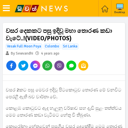
Desktop
වසර දෙකකට පසු ඉදිවූ මහා තොරණ කඩා
වැටේ..!(VIDEO/PHOTOS)
Vesak Full Moon Poya
Colombo
Sri Lanka
By Sewvandhi
4 years ago
වසර 2කට පසු මෙවර ඉදිවූ පිටකොටුව තොරණ මේ වනවිට
පෙරළී ඇති බව වාර්තා වේ.
කොළඹ කොටුවට ඇද හැලුනු වර්ෂාව සහ දැඩි සුළං තත්ත්වය
මෙම තොරණ කඩා වැටීමට හේතු වී තිබුණා.
කොරෝනා හේතුවෙන් පසුගිය වසර දෙකේදීම මෙම ‌තොරණ