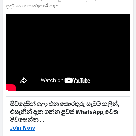
ප්‍රදර්ශනය කෙරුණේ නැත.
සිව්දෙසින් ගලා එන තොරතුරු සැමට කලින්,
එසැනින් දැන ගන්න පුවත් WhatsApp,වෙත
පිවිසෙන්න....
Join Now