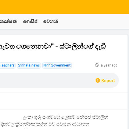
තාක්ෂණ
ගොසිප්
වෙනත්
 නැවත ගෙනෙනවා" - ස්ටාලින්ගේ දැඩි
Teachers
Sinhala news
NPP Government
a year ago
Report
ලංකා ගුරු සංගමයේ ලේකම් ජෝසප් ස්ටාලින්
ේ දිනවල ක්‍රියාත්මක කරන බව පවසන අධ්‍යාපන