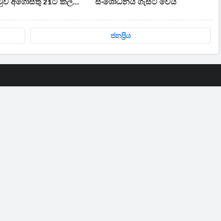
ුව අගෝස්තු 21ට කල්
සංශෝධනය ගැසට් වෙයි
ජනප්‍රිය