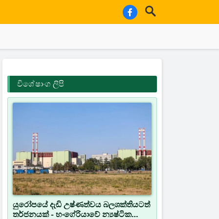
විශේෂාංග ලිපි
යුරෝපයේ දැඩි උෂ්ණත්වය බලශක්තියටත්
තර්ජනයක් - හංගේරියාවේ න්‍යෂ්ටික