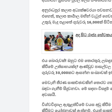
අධ්‍යාපන ක්‍රමයම පුළුල් ලෙස සංශෝධනය
අනුරාධපුර කලාප අධ්‍යක්ෂවරයා පවසනවා 
එහෙත්, කලාප කාර්‍යාල මඟින් වැටුප් 
උතුරු මැද පළාතේ ගුරුවරු 16,000ක් ස
අද සිට රාජ්‍ය සේව
එය බොරුවක්! ඔහුට එම තොරතුරු ලබාදුන්
කිරීමේ උත්සාහයක්ද? ආණ්ඩුව පාසල්වල
ගුරුවරු 30,000කට ආසන්න සංඛ්‍යාවක් ඉ
මෙවැනි තීරණ සාකච්ඡාවකින් තොරව ග
බඳවා ගැනීම් සිදුවනවා. මේ සඳහා විසඳුම් 
අවශ්‍යයි.
විශ්වවිද්‍යාල ඇතුළත්වීමේ වයස අඩු කිරී
කිරීමට යෝජනාවක් ඇත්නම්, එයත් සාකච්