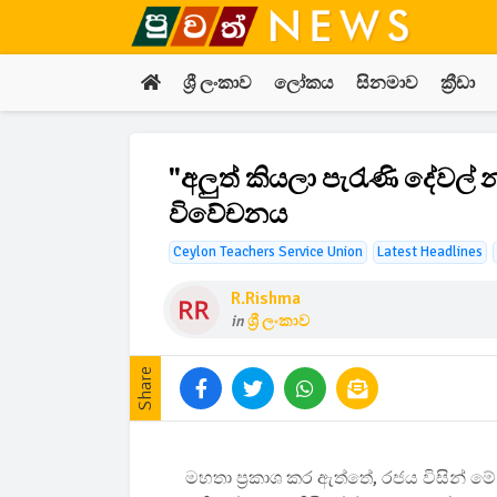
ශ්‍රී ලංකාව
ලෝකය
සිනමාව
ක්‍රීඩා
"අලුත් කියලා පැරැණි දේවල්
විවේචනය
Ceylon Teachers Service Union
Latest Headlines
R.rishma
in
ශ්‍රී ලංකාව
Share
මහතා ප්‍රකාශ කර ඇත්තේ, රජය විසින් ම