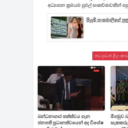
අධ්‍යාපන ක්‍රමයම පුළුල් සාකච්ඡාවකින්
පියුමි හංසමාලිගේ පු
තව දුරටත් ශ්‍රී ල
බන්ධනාගාර තත්ත්වය ගැන
මීගමුව බ
ජනපති ප්‍රධානත්වයෙන් අද විශේෂ
සැකකරු