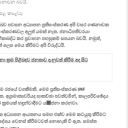
ා නොවන බවයි.
් පළ කළේය;
රන බව පවසන අධ්‍යාපන ප්‍රතිසංස්කරණ අපි වසර ගණනාවක
රතිසංස්කරණවල අලුත් යමක් නැත. ජනාධිපතිවරයා
ඒකාබද්ධ කර ප්‍රවාහන පහසුකම් සපයන බවයි. නමුත්,
් ලෙස මෙය කිරීමට අපි විරුද්ධයි.
 ක්‍රම පිළිබඳව ජනතාව දැනුවත් කිරීම අද සිට
දීම රජයේ වගකීමකි. මෙම ප්‍රතිසංස්කරණ IMF
අග්‍රාමාත්‍යවරියද සාකච්ඡා පවත්වමින්, කාලපරිච්ඡේදය
් ක්‍රමයක් හඳුන්වාදීමට ය෺ජනා කරනවා.
ික අධ්‍යාපන ආයතනය සමඟ එක්ව මෙම කටයුතු කිරීමට
්දේශය වෙනස් කිරීමටවත් නොහැකි වී ඇත. සමස්ත