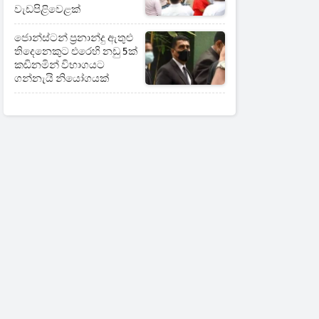
වැඩපිළිවෙළක්
ජොන්ස්ටන් ප්‍රනාන්දු ඇතුළු
තිදෙනෙකුට එරෙහි නඩු 5ක්
කඩිනමින් විභාගයට
ගන්නැයි නියෝගයක්