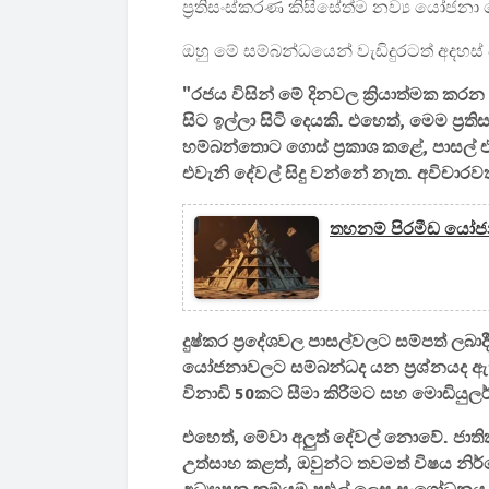
ප්‍රතිසංස්කරණ කිසිසේත්ම නව්‍ය යෝජන
ඔහු මේ සම්බන්ධයෙන් වැඩිදුරටත් අදහස
"රජය විසින් මේ දිනවල ක්‍රියාත්මක ක
සිට ඉල්ලා සිටි දෙයකි. එහෙත්, මෙම ප්‍
හම්බන්තොට ගොස් ප්‍රකාශ කළේ, පාසල් 
එවැනි දේවල් සිදු වන්නේ නැත. අවිචාරවත
තහනම් පිරමීඩ යෝජනා
දුෂ්කර ප්‍රදේශවල පාසල්වලට සම්පත් ලබා
යෝජනාවලට සම්බන්ධද යන ප්‍රශ්නයද ඇත. 
විනාඩි 50කට සීමා කිරීමට සහ මොඩියුලර
එහෙත්, මේවා අලුත් දේවල් නොවේ. ජාත
උත්සාහ කළත්, ඔවුන්ට තවමත් විෂය නිර