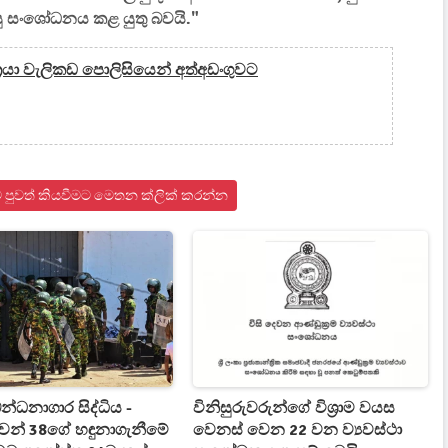
 පසු සංශෝධනය කළ යුතු බවයි."
ත්‍රයා වැලිකඩ පොලිසියෙන් අත්අඩංගුවට
ංකාව පුවත් කියවීමට මෙතන ක්ලික් කරන්න
න්ධනාගාර සිද්ධිය -
විනිසුරුවරුන්ගේ විශ්‍රාම වයස
වන් 38ගේ හඳුනාගැනීමේ
වෙනස් වෙන 22 වන ව්‍යවස්ථා