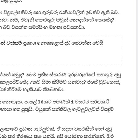
 කළ යුතුය.
විදුහල්පතිවරු සහ ගුරුවරු රැකියාවලින් ඉවත්ව ඇති බව.
ගෙවනවා නම්, එවැනි තොරතුරු ඔවුන් නොදන්නේ කෙසේද?
ිටින බව වසන්ත සමරසිංහ මහතා පවසනවා.
කයන් වත්කම් ප්‍රකාශ නොකළොත් දඩ ගෙවන්න වෙයි
නේ කවුද? මෙම ප්‍රතිසංස්කරණ ගුරුවරුන්ගේ තනතුරු අඩු
 කාලපරිච්ඡේද 7කට සීමා කිරීමට යනවාද? එසේ වුවහොත්,
වත් කිරීමේ හැකියාව තිබෙනවා.
ත නොහැක. පාසල් 36කට පමණක් 1 වසරට තරගකාරී
හොයා ගත යුතුයි. ටියුෂන් පන්තිවල ගැටලුවලටත් විසඳුම්
ම ලංකාවේ ප්‍රධාන ගැටලුවක්. ඒ සඳහා වසරකින් හෝ අඩු
ඡා කර තීරණය කළ යුතුයි. අපි යෝජනා කරන්නේ, මුළු