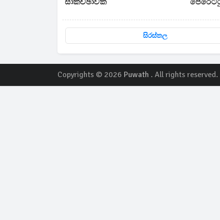
සාකච්ඡාවක්
පෙරෙට්ට
යයි
සිරස්තල
Copyrights © 2026
Puwath
. All rights reserved.