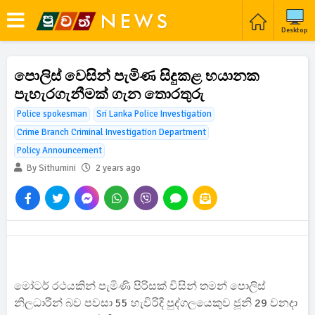
Desktop
පොලිස් වෙසින් පැමිණ සිදුකළ භයානක
පැහැරගැනීමක් ගැන තොරතුරු
Police spokesman
Sri Lanka Police Investigation
Crime Branch Criminal Investigation Department
Policy Announcement
By Sithumini
2 years ago
මෝටර් රථයකින් පැමිණි පිරිසක් විසින් තමන් පොලිස්
නිලධාරීන් බව පවසා 55 හැවිරිදි පුද්ගලයෙකුව ජූනි 29 වනදා