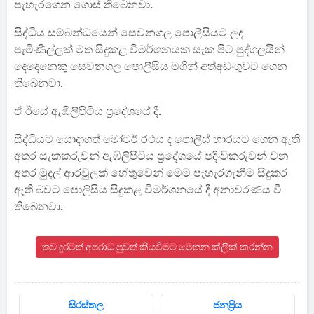
පැහැරගෙන ගොස් තිබෙනවා.
සිද්ධිය සම්බන්ධයෙන් සෙවනගල පොලීසියට ලද
පැමිණිල්ලක් මත සිදුකළ විමර්ශනයක සැක පිට පුද්ගලයින්
දෙදෙනෙකු සෙවනගල පොලීසිය මගින් අත්අඩංගුවට ගෙන
තිබෙනවා.
ඒ ඊයේ ඇඹිලිපිටිය ප්‍රදේශයේ දී.
සිද්ධියට යොදාගත් මෝටර් රථය ද පොලිස් භාරයට ගෙන ඇති
අතර සැකකරුවන් ඇඹිලිපිටිය ප්‍රදේශයේ පදිංචිකරුවන් වන
අතර මුදල් ආරවුලක් හේතුවෙන් මෙම පැහැරගැනීම සිදුකර
ඇති බවට පොලිසිය සිදුකළ විමර්ශනයේ දී අනාවරණය වී
තිබෙනවා.
තව දුරටත් අපරාධ පුවත් කියවීමට මෙතන ක්ලික් කරන්න
සිරස්තල
ජනප්‍රිය