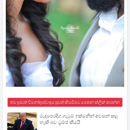
තව දුරටත් විනෝදාස්වාදය පුවත් කියවීමට මෙතන ක්ලික් කරන්න
මැදපෙරදිග ගැටුම් ඉක්මනින් අවසන් කළ
හැකි බව ට්‍රම්ප් කියයි