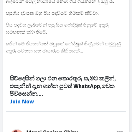
ආදරෙයි” ටෙලි නාට්‍යයේ තේමා ගීය ගයන්නෙ ද ඔහු යි.
පසුගිය දවසක ඔහු පිය පදවියට හිමිකම් කිව්වා.
පිය පදවිය ලැබීමෙන් පසු සිය ෆේස්බුක් ගිනුමේ අපූරු
සටහනක් තබා තිබේ.
ඉතින් මේ තියෙන්නේ ඔහුගේ ෆේස්බුක් ගිණූමෙන් හමුවුණු
අපූරු සටහන සහ ඡායාරූප කිහිපයක්...
සිව්දෙසින් ගලා එන තොරතුරු සැමට කලින්,
එසැනින් දැන ගන්න පුවත් WhatsApp,වෙත
පිවිසෙන්න....
Join Now