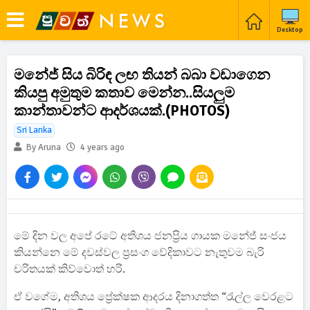
Desktop
මනේජ් සිය බිරිඳ ලඟ තියන් බබා වඩාගෙන
කියපු අමුතුම කතාව මෙන්න..සියලුම
කාන්තාවන්ට ආදර්ශයක්.(PHOTOS)
Sri Lanka
By Aruna
4 years ago
මේ දින වල අපේ රටේ අතිශය ජනප්‍රිය ගායක මනේජ් සංජය
කියන්නෙ මේ දවස්වල ප්‍රසංග වේදිකාවට නැතුවම බැරි
චරිතයක් කිව්වොත් හරි.
ඒ වගේම, අතිශය ප්‍රේක්ෂක ආදරය දිනාගත්ත “රැල්ල වෙරළට