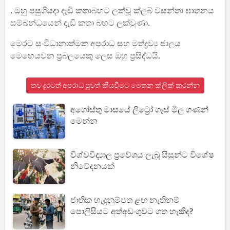
. ඔහු පසුගියදා දැඩි කතාබහට ලක්වූ ක්ලබ් වසන්තා ඝාතනය
සම්බන්ධයෙන් දැඩි කතා බහට ලක්වුණා.
මෙරට සංවිධානාත්මක අපරාධ සහ මත්ද්‍රව්‍ය ජාලය
මෙහෙයවන ප්‍රබලයෙකු ලෙස ඔහු ප්‍රසිද්ධයි.
තව දුරටත් අපරාධ පුවත් කියවීමට මෙතන ක්ලික් කරන්න
අගෝස්තු මාසයේ ලිට්‍රෝ ගෑස් මිල ගණන්
මෙන්න
විශ්වවිද්‍යාල ප්‍රවේශය ලැබූ සිසුන්ට විශේෂ
නිවේදනයක්
ජාතික හැඳුනුම්පත ළඟ නැතිනම්
පොලිසියට අත්අඩංගුවට ගත හැකිද?