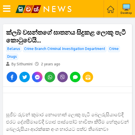
Desktop
ක්ලබ් වසන්තගේ ඝාතනය සිදුකළ ලොකූ පැටී
කොටුවෙයි...
Belarus
Crime Branch Criminal Investigation Department
Crime
Drugs
By Sithumini
2 years ago
සුජීව රුවන් කුමාර නොහොත් ලොකු පැටී බෙලරුසියාවේදී
එරට දේශසීමාවේදී ව්‍යාජ පාස්පෝට් භාවිතා කිරීම හේතුවෙන්
බෙලරුසියා ආරක්ෂක අංශ භාරයට පත්ව තිබෙනවා