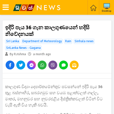
Desktop
ඉදිරි පැය 36 ගැන කාලගුණයෙන් හදිසි
නිවේදනයක්
Sri Lanka
Department of Meteorology
Rain
Sinhala news
SriLanka News - Gagana
By R.rishma
a month ago
කාලගුණ විද්‍යා දෙපාර්තමේන්තුව පවසන්නේ ඉදිරි පැය 36
තුළ බස්නාහිර, සබරගමුව සහ වයඹ පළාත්වලත් ගාල්ල,
මාතර, මහනුවර සහ නුවරඑළිය දිස්ත්‍රික්කවලත් විටින් විට
වැසි ඇති විය හැකි බවයි.