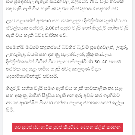
එම ප්‍රදේශවල ඇතැම් ස්ථානවල මිලිමීටර් 75ට වැඩි තරමක
තද වැසි ඇති විය හැකි බවද එම නිවේදනයේ සඳහන් වේ.
ඌව පළාතේත් අම්පාර සහ මඩකළපුව දිස්ත්‍රික්කවලත් ස්ථාන
ස්වල්පයක පස්වරු 2.00න් පසුව වැසි හෝ ගිගුරුම් සහිත වැසි
ඇති විය හැකි බවද වාර්තා වේ.
එමෙන්ම මධ්‍යම කඳුකරයේ බටහිර බෑවුම් ප්‍රදේශවලත්, උතුරු,
උතුරුමැද, වයඹ සහ දකුණු පළාත්වලත්, ත්‍රිකුණාමලය
දිස්ත්‍රික්කයේත් විටින් විට පැයට කිලෝමීටර් 30–40 පමණ
තරමක තද සුළං හමිය හැකි බවද කාලගුණ විද්‍යා
දෙපාර්තමේන්තුව පවසයි.
ගිගුරුම් සහිත වැසි සමග ඇති විය හැකි තාවකාලික තද සුළං
සහ අකුණු මඟින් සිදුවිය හැකි අනතුරු අවම කර ගැනීමට
අවශ්‍ය ආරක්ෂිත පියවර ගන්නා ලෙසද ජනතාවගෙන් ඉල්ලා
සිටී.
තව දුරටත් ස්වාභාවික පුවත් කියවීමට මෙතන ක්ලික් කරන්න