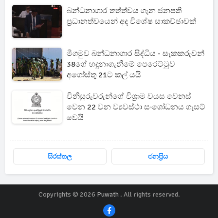
බන්ධනාගාර තත්ත්වය ගැන ජනපති
ප්‍රධානත්වයෙන් අද විශේෂ සාකච්ඡාවක්
මීගමුව බන්ධනාගාර සිද්ධිය - සැකකරුවන්
38ගේ හඳුනාගැනීමේ පෙරෙට්ටුව
අගෝස්තු 21ට කල් යයි
විනිසුරුවරුන්ගේ විශ්‍රාම වයස වෙනස්
වෙන 22 වන ව්‍යවස්ථා සංශෝධනය ගැසට්
වෙයි
සිරස්තල
ජනප්‍රිය
Copyrights © 2026
Puwath
. All rights reserved.