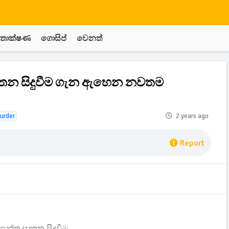
තාක්ෂණ
ගොසිප්
වෙනත්
ාතන සිදුවීම ගැන ඇහෙන නවතම
urder
2 years ago
Report
වසන්ත ඝාතන සිදුවීම