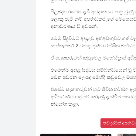
පිළිබදව රටේම දැඩි අවදානයට පාත්‍ර වු
ලොකු පැටී නම් අපරාධකරුගේ මෙහෙයවී
අනාවරණය වී අවසන්.
මෙම සිදුවීමට අදාළව අත්අඩංගුවට ගත් ට
සැප්තැම්බර් 2 වනදා දක්වා රක්ෂිත බන්
ඒ සැකකරුවන් කඩුවෙල මහේස්ත්‍රාත් අධි
එමෙන්ම අදාළ සිද්ධිය සම්බන්ධයෙන් වූ
වෙත පවරන ලෙසද මෙහිදී කඩුවෙල මහෙස්
එසේම සැකකරුවන් හට ජීවිත තර්ජන ඇති
අධිකරණය හමුවේ කරුණු දැක්වීම මත ඔවු
නියෝග කළා.
තව දුරටත් අපරාධ