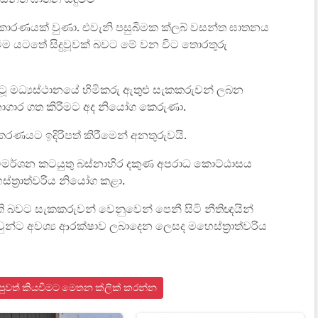
ණු කාරණයක් වුණා. එවැනි පසුබිමක ක්ලබ් වසන්ත ඝාතනය
ම යටතේ සිදුවූවක් බවට මේ වන විට තොරතුරු
ැටූ මධ්‍යස්ථානයේ හිමිකරු ඇතුළු සැකකරුවන් ලබන
ධනාගාර ගත කිරීමට අද නියෝග කෙරුණා.
කරණයට ඉදිරිපත් කිරීමෙන් අනතුරුවයි.
 විමර්ශන කටයුතු බස්නාහිර දකුණ අපරාධ කොට්ඨාසය
ත්‍රාත්වරිය නියෝග කළා.
 බවට සැකකරුවන් වෙනුවෙන් පෙනී සිටි නීතිඥයින්
න්ට අවශ්‍ය ආරක්ෂාව ලබාදෙන ලෙසද මහෙස්ත්‍රාත්වරිය
 පුවත් කියවීමට මෙතන ක්ලික් කරන්න