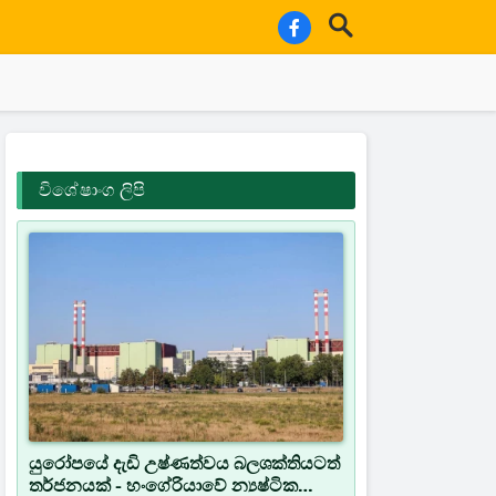
විශේෂාංග ලිපි
යුරෝපයේ දැඩි උෂ්ණත්වය බලශක්තියටත්
තර්ජනයක් - හංගේරියාවේ න්‍යෂ්ටික