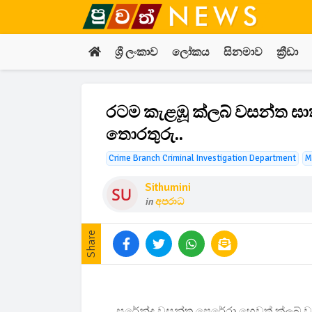
ශ්‍රී ලංකාව
ලෝකය
සිනමාව
ක්‍රීඩා
රටම කැළඹූ ක්ලබ් වසන්ත ඝ
තොරතුරු..
Crime Branch Criminal Investigation Department
M
Sithumini
in
අපරාධ
Share
සුරේන්ද්‍ර වසන්ත පෙරේරා හෙවත් ක්ලබ් 