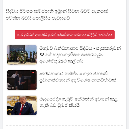
සිද්ධිය පිටුපස කම්ජිපානි ඉම්‍රාන් සිටින බවට සැකයක්
පවතින බවයි පොලිසිය පැවසුවේ
තව දුරටත් අපරාධ පුවත් කියවීමට මෙතන ක්ලික් කරන්න
මීගමුව බන්ධනාගාර සිද්ධිය - සැකකරුවන්
38ගේ හඳුනාගැනීමේ පෙරෙට්ටුව
අගෝස්තු 21ට කල් යයි
බන්ධනාගාර තත්ත්වය ගැන ජනපති
ප්‍රධානත්වයෙන් අද විශේෂ සාකච්ඡාවක්
මැදපෙරදිග ගැටුම් ඉක්මනින් අවසන් කළ
හැකි බව ට්‍රම්ප් කියයි