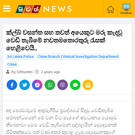
Desktop
ක්ල්බ් වසන්ත සහ තවත් අයෙකුට මරු කැදවූ
වෙඩි තැබීමේ නවතමතොරතුරු රැසක්
හෙළිවෙයි..
Sri Lanka Police
Crime Branch Criminal Investigation Department
Crime
By Sithumini
2 years ago
අද පෙරවරුවේ අතුරුගිරිය ප්‍රදේශයේ සිදුවු වෙඩිතැබීම
සම්බන්ධයෙන් මේ වන විට සැමගේ අවධානය යොමුව
තිබෙනවා මෙම වෙඩි තැබීමෙන් පුද්ගලයින් දෙදෙනෙක්
ජීවිතක්ෂයට පත් වුණු අතර තුවාල ලැබූ දෙදෙනෙකුගේ