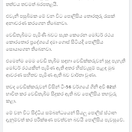
තත්වය තවමත් බරපතළයි.
එවැනි පසුබිමක මේ වන විට පොලිසිය තොරතුරු රැසක්
අනාවරණ කරගෙන තිබෙනවා.
වෙඩිතැබීමට පැමිණි බවට සැක කෙරෙන මෝටර් රථය
කොරතොර ප්‍රදේශයේ දමා ගොස් සිටියදි පොලීසිය
සොයාගෙන තිබෙනවා.
එමෙන්ම මෙම වෙඩි තැබීම සඳහා වෙඩික්කරුවන් සුදු පැහැති
මෝටර් රථයකින් පැමිණ ඇති අතර හිස්වැසුම් පැළඳ මුඛ
ආවරණ සහිතව පැමිණ ඇති බව වාර්තා වුණා.
තවද වෙඩික්කරුවන් විසින් ටී-56 වර්ගයේ ගිනි අවි 02ක්
භාවිත කර වෙඩිතැබීම සිදුකර ඇති බව පොලිසිය තහවුරු
කළා.
මේ වන විට සිද්ධිය සම්බන්ධයෙන් සියලු පොලිස් ස්ථාන
දැනුම්වත් කර පරීක්ෂණ පවත්වන බවයි පොලිසිය පැවසුවේ.