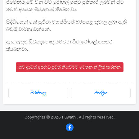
එමෙන්ම මේ වන විට රෝහල් ගතව ප්‍රතිකාර ලබමින් සිටි
තවත් අයෙකු මියගොස් තිබෙනවා.
සිද්ධියෙන් කේ සුජීවා මහත්මියත් බරපතළ තුවාල ලබා ඇති
බවයි වාර්තා වන්නේ.
ඇය ඇතුළු සිව්දෙනෙකු මේවන විට රෝහල් ගතකර
තිබෙනවා.
තව දුරටත් අපරාධ පුවත් කියවීමට මෙතන ක්ලික් කරන්න
සිරස්තල
ජනප්‍රිය
Copyrights © 2026
Puwath
. All rights reserved.