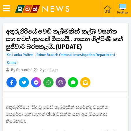
Desktop
අතුරුගිරියේ වෙඩි තැබීමකින් කල්බ් වසන්ත
සහ තවත් අයෙක් මියයයි.. ගායන ශිල්පිණි කේ
සුජීවාට බරපතළයි..(UPDATE)
Sri Lanka Police
Crime Branch Criminal Investigation Department
Crime
By Sithumini
2 years ago
අතුරුගිරියේ සිදු වූ වෙඩි තැබීමකින්
සුරේන්ද්‍ර වසන්ත
පෙරේරා නොහොත් Club වසන්ත යන අය මියගොස්
තිබෙනවා.