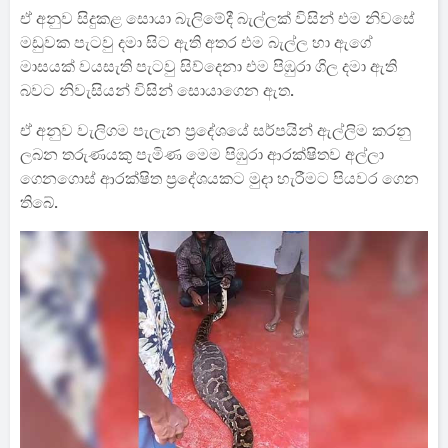
ඒ අනුව සිදුකළ සොයා බැලිමේදී බැල්ලක් විසින් එම නිවසේ
මඩුවක පැටවු දමා සිට ඇති අතර එම බැල්ල හා ඇගේ
මාසයක් වයසැති පැටවු සිව්දෙනා ⁣එම පිඹුරා ගිල දමා ඇති
බවට නිවැසියන් විසින් සොයාගෙන ඇත.
ඒ අනුව වැලිගම පැලැන ප්‍රදේශයේ සර්පයින් ඇල්ලිම කරනු
ලබන තරුණයකු පැමිණ මෙම පිඹුරා ආරක්ෂිතව අල්ලා
ගෙනගොස් ආරක්ෂිත ප්‍රදේශයකට මුදා හැරීමට පියවර ගෙන
තිබේ.