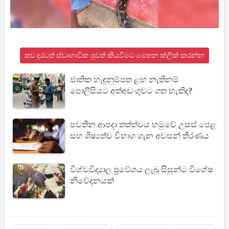
තව දුරටත් ස්වාභාවික පුවත් කියවීමට මෙතන ක්ලික් කරන්න
ජාතික හැඳුනුම්පත ළඟ නැතිනම්
පොලිසියට අත්අඩංගුවට ගත හැකිද?
පවතින ආපදා තත්ත්වය හමුවේ උසස් පෙළ
සහ ශිෂ්‍යත්ව විභාග ගැන අවසන් තීරණය
විශ්වවිද්‍යාල ප්‍රවේශය ලැබූ සිසුන්ට විශේෂ
නිවේදනයක්