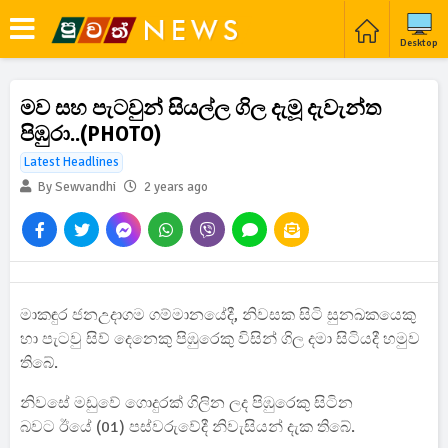
Desktop
මව සහ පැටවුන් සියල්ල ගිල දැමූ දැවැන්ත
පිඹුරා..(PHOTO)
Latest Headlines
By Sewvandhi
2 years ago
මාකඳුර ජනඋදාගම ගම්මානයේදී, නිවසක සිටි සුනඛකයෙකු
හා පැටවු සිව් දෙනෙකු පිඹුරෙකු විසින් ගිල දමා සිටියදී හමුව
තිබේ.
නිවසේ මඩුවේ ගොදුරක් ගිලින ලද පිඹුරෙකු සිටින
බවට ඊයේ (01) පස්වරුවේදී නිවැසියන් දැක තිබේ.