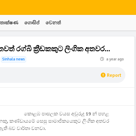
තාක්ෂණ
ගොසිප්
වෙනත්
ත් රග්බි ක්‍රීඩකකුට ලිංගික අතවර...
Sinhala news
a year ago
Report
කොළඹ පාසලක වයස අවුරුදු 19 න් පහළ
ෙකු, කණ්ඩායමේ සෙසු සාමාජිකයෙකුට ලිංගික අතවර
ති බව වාර්තා වනවා.