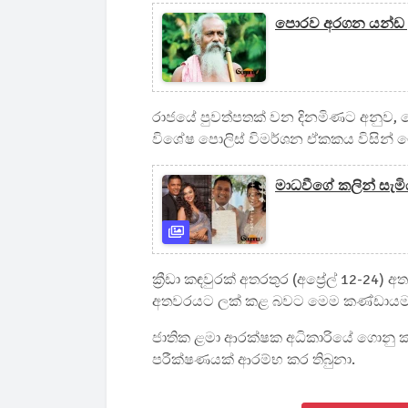
පොරව අරගන යන්ඩ දුන
රාජයේ පුවත්පතක් වන දිනමිණට අනුව, 
විශේෂ පොලිස් විමර්ශන ඒකකය විසින් ම
මාධවීගේ කලින් සැමිය
ක්‍රීඩා කඳවුරක් අතරතුර (අප්‍රේල් 12-24)
අතවරයට ලක් කළ බවට මෙම කණ්ඩායමට
ජාතික ළමා ආරක්ෂක අධිකාරියේ ගොනු ක
පරීක්ෂණයක් ආරම්භ කර තිබුනා.