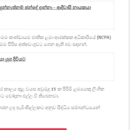
්නැත්නම් ඡන්දේ දාන්නෑ - ආදිවාසී නායකයා
මෙම කණ්ඩායම ජාතික ළමා ආරක්ෂක අධිකාරියේ (NCPA)
ෙම පිරිස අත්අඩංගුවට ගෙන ඇති බව සඳහන්.
ා යුග දිවියට
 අතර කාලය තුළ වයස අවුරුදු 15 ක පිරිමි ළමයෙකු ලිංගික
 චෝදනා එල්ල වී තිබෙනවා.
රන ලද පැමිණිල්ලකට අනුව සිද්ධිය සම්බන්ධයෙන්