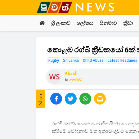
ශ්‍රී ලංකාව
ලෝකය
සිනමාව
ක්‍රීඩා
කොළඹ රග්බි ක්‍රීඩකයෝ 6ක් තව
Rugby
Sri Lanka
Child Abuse
Latest Headlines
Akash
in
අපරාධ
Share
රග්බි කණ්ඩායමේ සාමාජිකයින් හය දෙන
කිරීමේ චෝදනාව මත අත්අඩංගුවට ගෙන ඇ