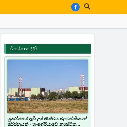
විශේෂාංග ලිපි
යුරෝපයේ දැඩි උෂ්ණත්වය බලශක්තියටත්
තර්ජනයක් - හංගේරියාවේ න්‍යෂ්ටික