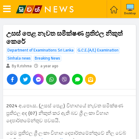
Desktop
උසස් පෙළ නැවත සමීක්ෂණ ප්‍රතිඵල නිකුත්
කෙරේ
Department of Examinations Sri Lanka
G.C.E.(A/L) Examination
Sinhala news
Breaking News
By R.rishma
a year ago
2024 අ.පො.ස. (උසස් පෙළ) විභාගයේ නැවත සමීක්ෂණ
ප්‍රතිඵල අද (07) නිකුත් කර ඇති බව ශ්‍රී ලංකා විභාග
දෙපාර්තමේන්තුව පවසයි.
මෙම ප්‍රතිඵල ශ්‍රී ලංකා විභාග දෙපාර්තමේන්තුවේ නිල වෙබ්