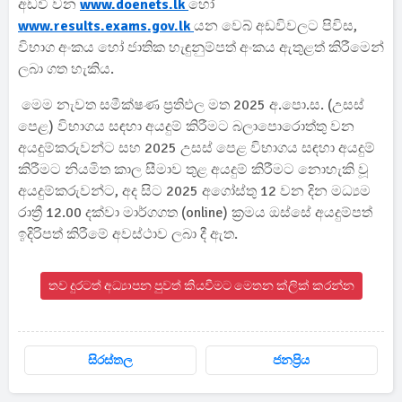
අඩවි වන
www.doenets.lk
හෝ
www.results.exams.gov.lk
යන වෙබ් අඩවිවලට පිවිස,
විභාග අංකය හෝ ජාතික හැඳුනුම්පත් අංකය ඇතුළත් කිරීමෙන්
ලබා ගත හැකිය.
මෙම නැවත සමීක්ෂණ ප්‍රතිඵල මත 2025 අ.පො.ස. (උසස්
පෙළ) විභාගය සඳහා අයදුම් කිරීමට බලාපොරොත්තු වන
අයදුම්කරුවන්ට සහ 2025 උසස් පෙළ විභාගය සඳහා අයදුම්
කිරීමට නියමිත කාල සීමාව තුළ අයදුම් කිරීමට නොහැකි වූ
අයදුම්කරුවන්ට, අද සිට 2025 අගෝස්තු 12 වන දින මධ්‍යම
රාත්‍රී 12.00 දක්වා මාර්ගගත (online) ක්‍රමය ඔස්සේ අයදුම්පත්
ඉදිරිපත් කිරීමේ අවස්ථාව ලබා දී ඇත.
තව දුරටත් අධ්‍යාපන පුවත් කියවීමට මෙතන ක්ලික් කරන්න
සිරස්තල
ජනප්‍රිය