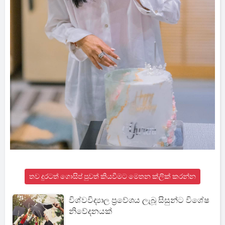
තව දුරටත් ගොසිප් පුවත් කියවීමට මෙතන ක්ලික් කරන්න
විශ්වවිද්‍යාල ප්‍රවේශය ලැබූ සිසුන්ට විශේෂ
නිවේදනයක්