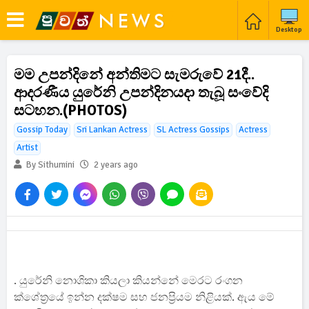
Desktop
මම උපන්දිනේ අන්තිමට සැමරුවේ 21දී..
ආදරණීය යුරේනි උපන්දිනයදා තැබූ සංවේදි
සටහන.(PHOTOS)
Gossip Today
Sri Lankan Actress
SL Actress Gossips
Actress
Artist
By Sithumini
2 years ago
. යුරේනි නොශිකා කියලා කියන්නේ මෙරට රංගන
ක්ශේත්‍රයේ ඉන්න දක්ෂම සහ ජනප්‍රියම නිළියක්. ඇය මේ