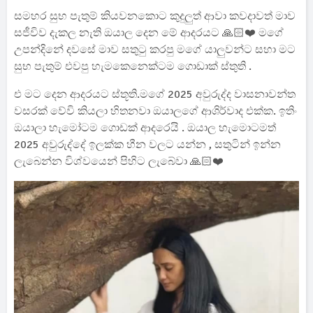
සමහර සුභ පැතුම් කියවනකොට කුදුලුත් ආවා කවදාවත් මාව
සජීවිව දැකල නැති ඔයාල දෙන මේ ආදරයට 🙏🏻❤️ මගේ
උපන්දිනේ දවසේ මාව සතුටු කරපු මගේ යාලුවන්ට සහා මට
සුභ පැතුම් එවපු හැමකෙනෙක්ටම ගොඩාක් ස්තුති .
එ මට දෙන ආදරයට ස්තූති.මගේ 2025 අවුරුද්ද වාසනාවන්ත
වසරක් වේවි කියලා හිතනවා ඔයාලගේ ආශිර්වාද එක්ක. ඉතිං
ඔයාලා හැමෝටම ගොඩක් ආදරෙයි . ඔයාල හැමොටමත්
2025 අවුරුද්දේ ඉලක්ක හීන වලට යන්න , සතුටින් ඉන්න
ලැබෙන්න විශ්වයෙන් පිහිට ලැබේවා 🙏🏻❤️