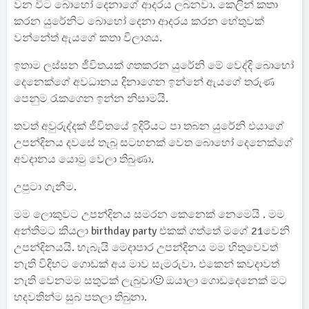
වන විට බොහෝ දෙනාගේ ආදරය ලබනවා. කෙලින් කතා
කරන යුරේනිට බොහෝ දෙනා ආදරය කරන හේතුවක්
වන්නේත් ඇයගේ කතා විලාශය.
ඉතාම ලස්සන ජීවිතයක් ගතකරන යුරේනි මේ වෙද්දි බොහෝ
දෙනෙක්ගේ අවධානය දිනාගෙන ඉන්නේ ඇයගේ තරුණ
පෙනුම රැකගෙන ඉන්න නිසාමයි.
තවත් අවුරුද්දක් ජීවිතයේ ඉදිරියට පා තබන යුරේනි එයාගේ
උපන්දිනය දවසේ තැබූ සටහනක් වෙත බොහෝ දෙනෙක්ගේ
අවදානය යොමු වෙලා තිබුණා.
උපුටා ගැනීම.
මම ලොකුවට උපන්දිනය සමරන කෙනෙක් නෙමෙයි . මම
අන්තිමට කියලා birthday party එකක් ගත්තේ මගේ 21වෙනි
උපන්දිනයයි. හැබැයි මෙදාපාර උපන්දිනය මම හිතුවෙවත්
නැති විදිහට ගොඩක් අය මාව සැමරුවා. එකෙන් කවදාවත්
නැති වෙනමම සතුටක් ලැබුවා🙂 ඔයාලා ගොඩදෙනෙක් මට
හදවතින්ම සුබ පතලා තිබුනා.