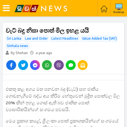
Desktop
වැට් බදු නිසා පොත් මිල ඉහළ යයි
Sri Lanka
Law and Order
Latest Headlines
Value Added Tax​ (VAT)
Sinhala news
By Shehan
a year ago
එකතු කළ අගය මත පනවන බදු (වැට්) සහ ජාතිය
ගොඩනැගීමේ බද්ධ අය කිරීම හේතුවෙන් මුද්‍රිත පොත්වල මිල
20% කින් ඉහළ ගොස් ඇති බව ජාතික පොත්
ව්‍යාපාරිකයින්ගේ සංගමය පවසයි.
මෙය ප්‍රකාශ කළේ, ශ්‍රී ලංකා පොත් ප්‍රකාශකයින්ගේ සංගමයේ