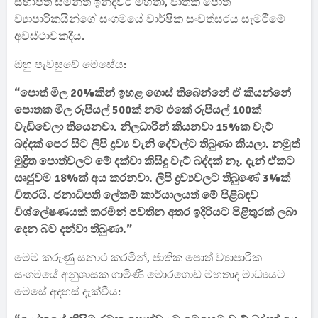
සභාපති සමන්ත ඉන්දීවර මහතා, ජාතික පොත්
ව්‍යාපාරිකයින්ගේ සංගමයේ වාර්ෂික සංවත්සරය සැමරීමේ
අවස්ථාවකදීය.
ඔහු පැවසුවේ මෙසේය:
“පොත් මිල 20%කින් ඉහළ ගොස් තිබෙන්නේ ඒ කියන්නේ
පොතක මිල රුපියල් 500ක් නම් එකේ රුපියල් 100ක්
වැඩිවෙලා තියෙනවා. නිලධාරීන් කියනවා 15%ක වැට්
බද්දක් පෙර සිට ලිපි ද්‍රව්‍ය වැනි දේවල්‌ට තිබුණා කියලා. නමුත්
මුද්‍රිත පොත්වලට මේ දක්වා කිසිදු වැට් බද්දක් නෑ. දැන් ඒකට
සෘජුවම 18%ක් අය කරනවා. ලිපි ද්‍රව්‍යවලට තිබුණේ 3%ක්
විතරයි. ජනාධිපති ලේකම් කාර්යාලයත් මේ පිළිබඳව
විශ්ලේෂණයක් කරමින් පවතින අතර ඉදිරියට පිළිතුරක් ලබා
දෙන බව දන්වා තිබුණා.”
මෙම කරුණු සනාථ කරමින්, ජාතික පොත් ව්‍යාපාරික
සංගමයේ අනුශාසක ගාමිණී මොරගොඩ මහතාද මාධ්‍යයට
මෙසේ අදහස් දැක්වීය: