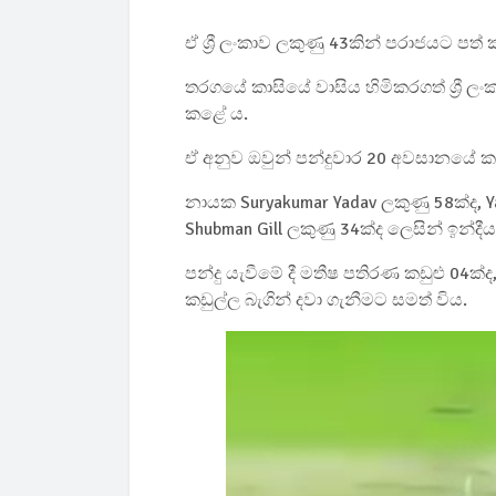
ඒ ශ්‍රී ලංකාව ලකුණු 43කින් පරාජයට පත් 
තරගයේ කාසියේ වාසිය හිමිකරගත් ශ්‍රී 
කළේ ය.
ඒ අනුව ඔවුන් පන්දුවාර 20 අවසානයේ කඩු
නායක Suryakumar Yadav ලකුණු 58ක්ද, Yas
Shubman Gill ලකුණු 34ක්ද ලෙසින් ඉන
පන්දු යැවීමේ දී මතීෂ පතිරණ කඩුළු 04ක්ද,
කඩුල්ල බැගින් දවා ගැනීමට සමත් විය.