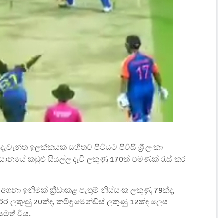
ැන්ත ඉලක්කයක් සහිතව පිටියට පිවිසි ශ්‍රී ලංකා
සානයේ කඩුළු සියල්ල දැවී ලකුණු 170ක් පමණක් රැස් කර
 අගනා ඉනිමක් ක්‍රීඩාකළ පැතුම් නිස්සංක ලකුණු 79ක්ද,
ේර ලකුණු 20ක්ද, කමිඳු මෙන්ඩිස් ලකුණු 12ක්ද ලෙස
මත් විය.