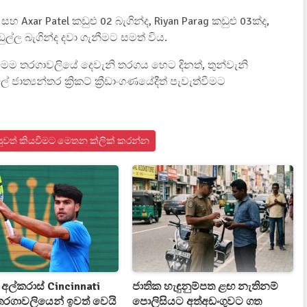
සහ Axar Patel කඩුළු 02 බැගින්ද, Riyan Parag කඩුළු 03ක්ද,
ුල්ල බැගින්ද දවා ගැනීමට සමත් විය.
ෙම තරගාවලියේ දෙවැනි තරගය හෙට දිනත්, තුන්වැනි
ජාත්‍යන්තර ක්‍රිකට් ක්‍රීඩාංගණයේදීත් පැවැත්වීමට
ට් පුවත් කියවීමට මෙතන ක්ලික් කරන්න
අල්කරාස් Cincinnati
ජාතික හැඳුනුම්පත ළඟ නැතිනම්
තරගාවලියෙන් ඉවත් වෙයි
පොලිසියට අත්අඩංගුවට ගත