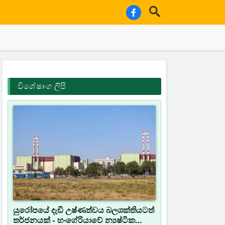
විශේෂාංග ලිපි
යුරෝපයේ දැඩි උෂ්ණත්වය බලශක්තියටත්
තර්ජනයක් - හංගේරියාවේ න්‍යෂ්ටික