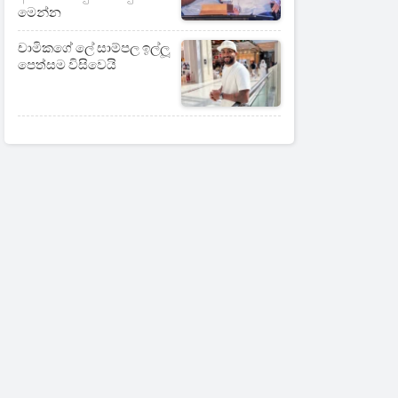
මෙන්න
චාමිකගේ ලේ සාම්පල ඉල්ලූ
පෙත්සම විසිවෙයි