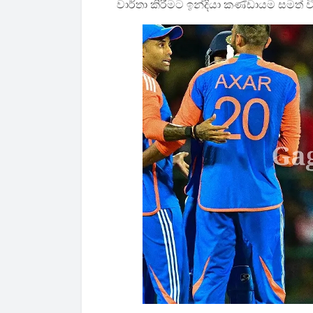
වාර්තා කිරීමට ඉන්දියා කණ්ඩායම සමත් ව