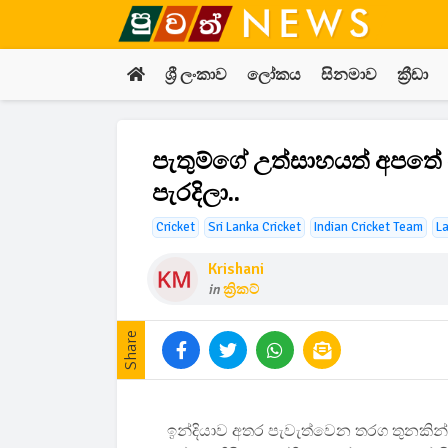
ශ්‍රී ලංකාව
ලෝකය
සිනමාව
ක්‍රීඩා
පැතුම්ගේ උත්සාහයත් අපතේ යය
පැරදිලා..
Cricket
Sri Lanka Cricket
Indian Cricket Team
La
Krishani
in
ක්‍රිකට්
Share
ඉන්දියාව අතර පැවැත්වෙන තරග තුනකින