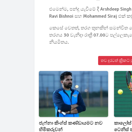
එමෙන්ම, පන්දු යැවීමේ දී Arshdeep Singh 
Ravi Bishnoi සහ Mohammed Siraj එක් කඩ
කෙසේ වෙතත්, තරග තුනකින් සමන්විත ම
තරගය 30 වැනිදා රාත්‍රී 07.00ට පල්ලෙකැලේ 
නියමිතය.
තව දුරටත් ක්‍රික
ජැෆ්නා කිංග්ස් කණ්ඩායමට නව
කාලෝස් 
හිමිකරුවන්
ටෙනිස් 