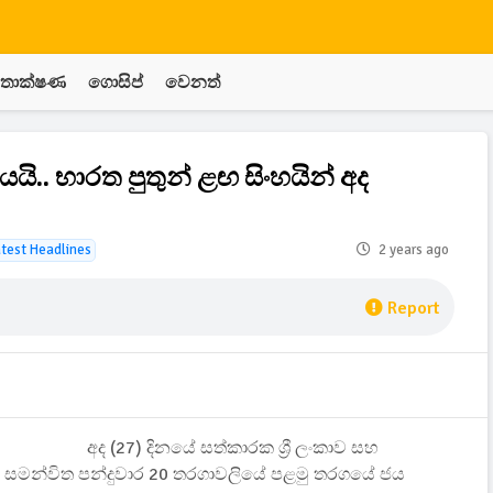
තාක්ෂණ
ගොසිප්
වෙනත්
ි.. භාරත පුතුන් ළඟ සිංහයින් අද
test Headlines
2 years ago
Report
අද (27) දිනයේ සත්කාරක ශ්‍රී ලංකාව සහ
් සමන්විත පන්දුවාර 20 තරගාවලියේ පළමු තරගයේ ජය