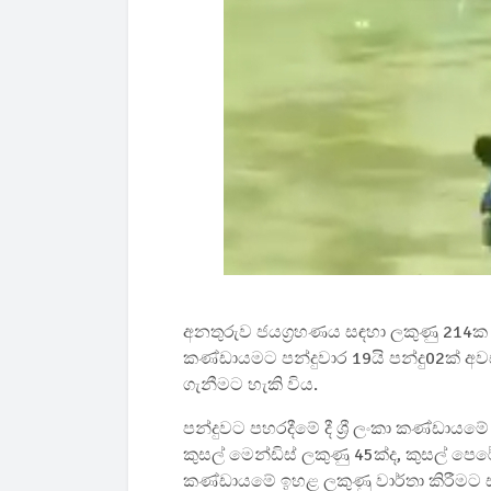
අනතුරුව ජයග්‍රහණය සඳහා ලකුණු 214ක දැව
කණ්ඩායමට පන්දුවාර 19යි පන්දු02ක් අව
ගැනීමට හැකි විය.
පන්දුවට පහරදීමේ දී ශ්‍රී ලංකා කණ්ඩායමේ
කුසල් මෙන්ඩිස් ලකුණු 45ක්ද, කුසල් පෙර
කණ්ඩායමේ ඉහළ ලකුණු වාර්තා කිරීමට ස