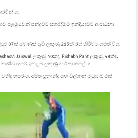
කරමින් ය.
ලංකාව පළමුවෙන් පන්දුවට පහරදීමට ඉන්දියාවට ආරාධනා
ළු 07ක් පමණක් දැවී ලකුණු 213ක් රැස් කිරීමට සමත් විය.
hasvi Jaiswal ලකුණු 40ක්ද, Rishabh Pant ලකුණු 49ක්ද,
්දීය කණ්ඩායමේ ඉහළම ලකුණු වාර්තා කළේ ය.
 වනිඳු හසරංග, අසිත ප්‍රනාන්දු සහ ඩිල්ශාන් මධුසංඛ එක්