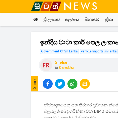
ශ්‍රී ලංකාව
ලෝකය
සිනමාව
ක්‍රීඩා
ඉන්දීය ටාටා කාර් පෙල ලංකාවේ
Government Of Sri Lanka
vehicle imports sri lanka
Shehan
in
ව්‍යාපාරික
Share
නිෂ්පාදකයෙකු සහ තිරසාර ප්‍රවාහන ක්ෂේත
බලයලත් බෙදාහරින්නා වන DIMO සමාගම ස
ලංකාවට හඳුන්වා දී තිබෙනවා.