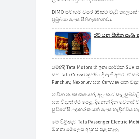
DIMO සමාගම වසර 85කට වැඩි කාලයක් තිස්
ප්‍රමුඛයා ලෙස පිළිගැනෙනවා.
රට යන සිහින සැබෑ
මෙහිදී Tata Motors හි ඉතා සාර්ථක SUV 
සහ Tata Curvv හඳුන්වා දී ඇති අතර, ඒ සමඟ
Punch.ev, Nexon.ev සහ Curvv.ev යන විද්
නවීන තාක්‍ෂණයෙන්, අලංකාර සැලසුම්වලින
සහ විද්‍යුත් රථ පෙළ, දිනෙන් දින වෙනස්
සුවිශේෂී උදාහරණයක් ලෙස හැඳින්විය හැ
මේ පිළිබඳව Tata Passenger Electric Mobili
මහතා මෙලෙස අදහස් පළ කළා;