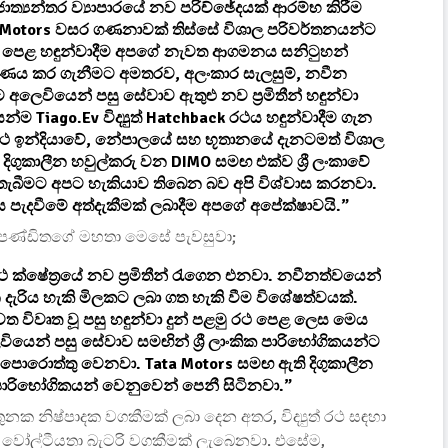
ජාත්‍යන්තර ව්‍යාපාරයේ නව පරිච්ඡේදයක් ආරම්භ කිරීම
a Motors වසර ගණනාවක් තිස්සේ විශාල පරිවර්තනයන්ට
 පෙළ හඳුන්වාදීම අපගේ නැවත ආගමනය සනිටුහන්
ෂණය කර ගැනීමට අමතරව, අලංකාර සැලසුම්, නවීන
අලෙවියෙන් පසු සේවාව ඇතුළු නව ප්‍රමිතීන් හඳුන්වා
්ම Tiago.ev විද්‍යුත් Hatchback රථය හඳුන්වාදීම ගැන
රථ ඉන්දියාවේ, නේපාලයේ සහ භූතානයේ දැනටමත් විශාල
දිගුකාලීන හවුල්කරු වන DIMO සමඟ එක්ව ශ්‍රී ලංකාවේ
ීමට අපට හැකියාව තිබෙන බව අපි විශ්වාස කරනවා.
පැදවීමේ අත්දැකීමක් ලබාදීම අපගේ අපේක්ෂාවයි.”
ව් පණ්ඩිතගේ මහතා මෙසේ පැවසුවා;
ක්ෂේත්‍රයේ නව ප්‍රමිතීන් රැගෙන එනවා. නවීනත්වයෙන්
දැරිය හැකි මිලකට ලබා ගත හැකි වීම විශේෂත්වයක්.
 විවෘත වූ පසු හඳුන්වා දුන් පළමු රථ පෙළ ලෙස මෙය
වියෙන් පසු සේවාව සමඟින් ශ්‍රී ලාංකික පාරිභෝගිකයන්ට
ාපොරොත්තු වෙනවා. Tata Motors සමඟ ඇති දිගුකාලීන
ම පාරිභෝගිකයන් වෙනුවෙන් පෙනී සිටිනවා.”
තුනක නිෂ්පාදක වගකීමක් ලබා දෙන අතර, විද්‍යුත් රථ සඳහා
වෝල්ටීයතා බැටරි වගකීමක් ලැබෙනවා. එසේම,