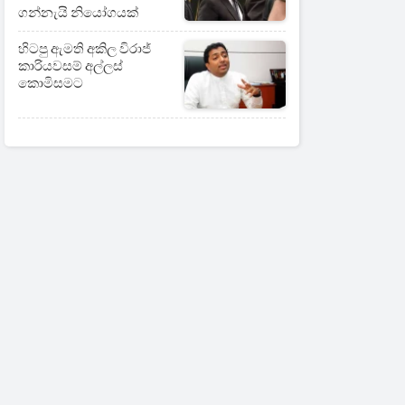
ගන්නැයි නියෝගයක්
හිටපු ඇමති අකිල විරාජ්
කාරියවසම් අල්ලස්
කොමිසමට