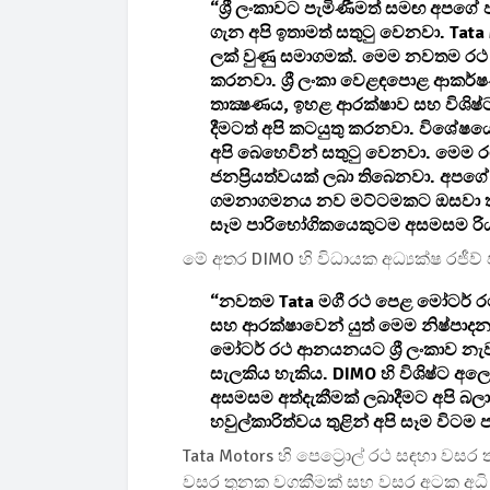
“ශ්‍රී ලංකාවට පැමිණීමත් සමඟ අපගේ 
ගැන අපි ඉතාමත් සතුටු වෙනවා. Tat
ලක් වුණු සමාගමක්. මෙම නවතම රථ
කරනවා. ශ්‍රී ලංකා වෙළඳපොළ ආකර්
තාක්‍ෂණය, ඉහළ ආරක්ෂාව සහ විශිෂ්ට 
දීමටත් අපි කටයුතු කරනවා. විශේෂයෙන
අපි බෙහෙවින් සතුටු වෙනවා. මෙම 
ජනප්‍රියත්වයක් ලබා තිබෙනවා. අපගේ 
ගමනාගමනය නව මට්ටමකට ඔසවා තැබ
සෑම පාරිභෝගිකයෙකුටම අසමසම රිය 
මේ අතර DIMO හි විධායක අධ්‍යක්ෂ රජී
“නවතම Tata මගී රථ පෙළ මෝටර් රථ 
සහ ආරක්ෂාවෙන් යුත් මෙම නිෂ්පාදන 
මෝටර් රථ ආනයනයට ශ්‍රී ලංකාව නැවත
සැලකිය හැකිය. DIMO හි විශිෂ්ට අලෙ
අසමසම අත්දැකීමක් ලබාදීමට අපි බල
හවුල්කාරිත්වය තුළින් අපි සෑම විට
Tata Motors හි පෙට්‍රොල් රථ සඳහා වසර 
වසර තුනක වගකීමක් සහ වසර අටක අධි 