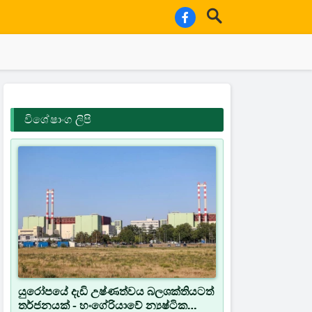
විශේෂාංග ලිපි
යුරෝපයේ දැඩි උෂ්ණත්වය බලශක්තියටත්
තර්ජනයක් - හංගේරියාවේ න්‍යෂ්ටික