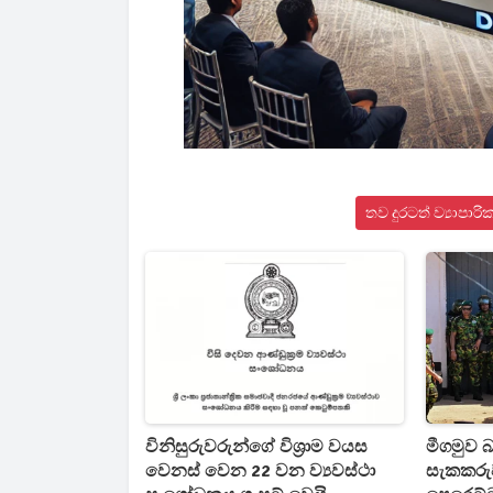
තව දුරටත් ව්‍යාපා
විනිසුරුවරුන්ගේ විශ්‍රාම වයස
මීගමුව බ
වෙනස් වෙන 22 වන ව්‍යවස්ථා
සැකකරු