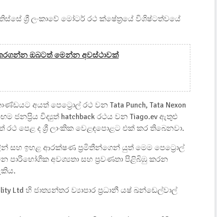
සේ ශ්‍රී ලංකාවේ මෝටර් රථ ක්ෂේත්‍රයේ විශිෂ්ටත්වයේ
 කරගන්න ඔබටත් මෙන්න අවස්ථාවක්
කාණ්ඩයට අයත් පෙට්‍රොල් රථ වන Tata Punch, Tata Nexon
ම ජනප්‍රිය විද්‍යුත් hatchback රථය වන Tiago.ev ඇතුළු
‍යුත් රථ පෙළ ද ශ්‍රී ලාංකික වෙළඳපොළට එක් කර තිබෙනවා.
් සහ ඉහළ ආරක්ෂණ ප්‍රමිතීන්ගෙන් යුත් මෙම පෙට්‍රොල්
 වන පාරිභෝගික අවශ්‍යතා සහ ප්‍රවණතා පිළිබිඹු කරන
කිය.
ty Ltd හි ජාත්‍යන්තර ව්‍යාපාර ප්‍රධානී යෂ් ඛන්ඩෙල්වාල්