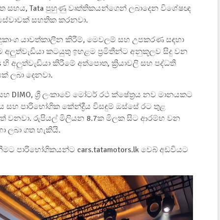
 සහය, Tata පුහුණු වෘත්තිකයන්ගෙන් ලබාදෙන විශේෂඥ
ට සේවාවක් සහතික කරනවා.
 මෘදුකාංග යාවත්කාලීන කිරීම්, මෙවලම් සහ උපකරණ සඳහා
ුත්වැඩියා කටයුතු ඉහළම ප්‍රමිතීන්ට අනුකූලව සිදු වන
 අලුත්වැඩියා කිරීමේ අත්පොත, ක්‍රියාවලි සහ පද්ධති
යක් ලබා දෙනවා.
හ DIMO, ශ්‍රී ලංකාවේ මෝටර් රථ ක්ෂේත්‍රය නව මානයකට
සහ පාරිභෝගික කේන්ද්‍රීය විසඳුම් ඔස්සේ රට තුළ
ත් වනවා. රුපියල් මිලියන 8.7ක මිලක සිට ආරම්භ වන
 ලබා ගත හැකියි.
නීමට පාරිභෝගිකයන්ට cars.tatamotors.lk වෙබ් අඩවියට