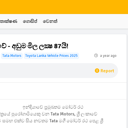
තාක්ෂණ
ගොසිප්
වෙනත්
 - අඩුම මිල ලක්‍ෂ 87යි!
Tata Motors
Toyota Lanka Vehicle Prices 2025
a year ago
Report
ඉන්දියාවේ ප්‍රමුඛතම මෝටර් රථ
්‍රයේ පුරෝගාමියෙකු වන Tata Motors, ශ්‍රී ලංකාවේ
මඟ එක්ව සිය නවතම Tata මගී මෝටර් රථ පෙළ ශ්‍රී