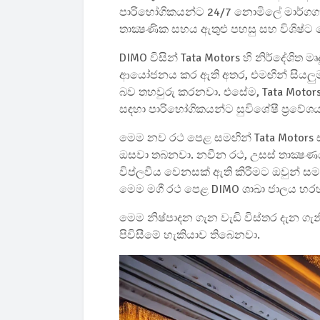
පාරිභෝගිකයන්ට 24/7 නොමිලේ මාර්ගගත
තාක්‍ෂණික සහය ඇතුළු පහසු සහ විශිෂ්
DIMO විසින් Tata Motors හි නිර්දේශිත
ආයෝජනය කර ඇති අතර, එමඟින් සියලුම අල
බව තහවුරු කරනවා. එසේම, Tata Motors හි
සඳහා පාරිභෝගිකයන්ට සුවිශේෂී ප්‍රවේශ
මෙම නව රථ පෙළ සමඟින් Tata Motors ස
ඔසවා තබනවා. නවීන රථ, උසස් තාක්‍ෂණය 
විප්ලවීය වෙනසක් ඇති කිරීමට ඔවුන් සම
මෙම මගී රථ පෙළ DIMO ශාඛා ජාලය හරහා
මෙම නිෂ්පාදන ගැන වැඩි විස්තර දැන ගැ
පිවිසීමේ හැකියාව තිබෙනවා.