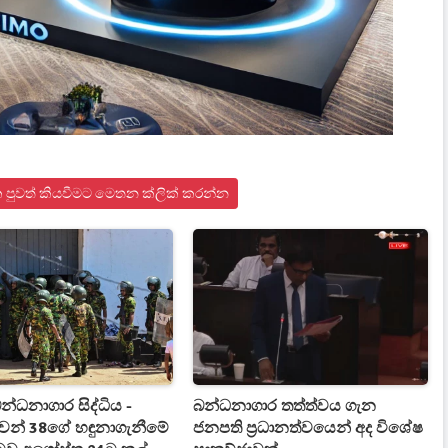
රික පුවත් කියවීමට මෙතන ක්ලික් කරන්න
න්ධනාගාර සිද්ධිය -
බන්ධනාගාර තත්ත්වය ගැන
වන් 38ගේ හඳුනාගැනීමේ
ජනපති ප්‍රධානත්වයෙන් අද විශේෂ