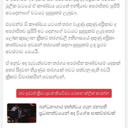
මූලික වටයේ ඒ කාණ්ඩය යටතේ ඉන්දියාව අපරාජිතව සුපිරි
අටදෙනාගේ වටයට සුදුසුකම් ලැබූවා.
එමෙන්ම ඩී කාණ්ඩය යටතේ තරග වැදුණු දකුණු අප්‍රිකාව ද
අපරාජිතව සුපිරි අට දෙනාගේ වටයට සුදුසුකම් ලැබු අතර
ලෝක කුසලාන ක්‍රිකට් තරගාවලි ඉතිහාසයේ දකුණු අප්‍රිකා
කණ්ඩායම අවසන් තරගයක් සඳහා සුදුසුකම් ලද ප්‍රථම
අවස්ථාව මෙයයි.
ඒ අනුව අද පැවැත්වෙන තරගය අපරාජිත කණ්ඩායම් දෙකක්
අතර සිදුවන තියුණුම තරගයක් බවට පත්වනු ඇති බවයි
ක්‍රිකට් විචාරකයින් පවසන්නේ.
තව දුරටත් ක්‍රීඩා පුවත් කියවීමට මෙතන ක්ලික් කරන්න
බන්ධනාගාර තත්ත්වය ගැන ජනපති
ප්‍රධානත්වයෙන් අද විශේෂ සාකච්ඡාවක්