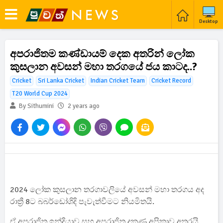
Desktop
අපරාජිතම කණ්ඩායම් දෙක අතරින් ලෝක
කුසලාන අවසන් මහා තරගයේ ජය කාටද..?
Cricket
Sri Lanka Cricket
Indian Cricket Team
Cricket Record
T20 World Cup 2024
By Sithumini
2 years ago
2024 ලෝක කුසලාන තරගාවලියේ අවසන් මහා තරගය අද
රාත්‍රී 8ට බබර්ඩෝශිදි පැවැත්වීමට නියමිතයි.
ඒ අපරාජිත ඉන්දියාව සහ අපරාජිත දකුණු අප්‍රිකාව අතරයි.