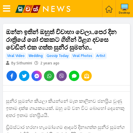
Desktop
ඔන්න ඉතින් ඔහුත් විවාහා වෙලා..පෙර දින
රාත්‍රියේ ශෝ එකකට ගිහින් ඊළග දවසෙ
වෙඩින් එක ගත්ත සුනීර සුමන්ග..
Viral Video
Wedding
Gossip Today
Viral Photos
Artist
By Sithumini
2 years ago
සුනීර සුමන්ග කියලා කියන්නේ මෑත කාලිනව ජනප්‍රිය වුණු
ඉතාම දක්ෂ ගායකයෙක්. ඔහු මේ වන විට බොහෝ දෙනෙකු
අතර ඉතාම ජනප්‍රියයි.
ඩ්‍රීම්ස්ටාර හරහා හැමෝගෙම ආදරේ දිනාගත්ත සුනීර සුමන්ග