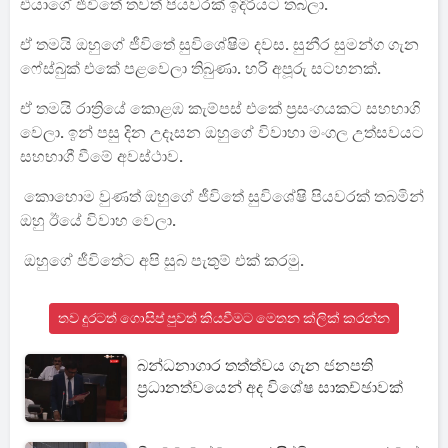
එයාගේ ජීවිතේ තවත් පියවරක් ඉදිරියට තබලා.
ඒ තමයි ඔහුගේ ජීවිතේ සුවිශේෂිම දවස. සුනීර සුමන්ග ගැන
ෆේස්බුක් එකේ පළවෙලා තිබුණා. හරි අපූරු සටහනක්.
ඒ තමයි රාත්‍රියේ කොළඹ කැම්පස් එකේ ප්‍රසංගයකට සහභාගි
වෙලා. ඉන් පසු දින උදෑසන ඔහුගේ විවාහා මංගල උත්සවයට
සහභාගී වීමේ අවස්ථාව.
කොහොම වුණත් ඔහුගේ ජීවිතේ සුවිශේෂි පියවරක් තබමින්
ඔහු ඊයේ විවාහ වෙලා.
ඔහුගේ ජීවිතේට අපි සුබ පැතුම් එක් කරමු.
තව දුරටත් ගොසිප් පුවත් කියවීමට මෙතන ක්ලික් කරන්න
බන්ධනාගාර තත්ත්වය ගැන ජනපති
ප්‍රධානත්වයෙන් අද විශේෂ සාකච්ඡාවක්