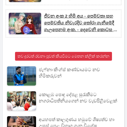
ජීවන අංක 2 හිමි අය - පෙම්වතා සහ
පෙම්වතිය නිවැරදිව තෝරා ගැනීමේදී
ගැලපෙනම අංක. - දෙවෙනි කොටස (5
- 9)
තව දුරටත් රචනා පුවත් කියවීමට මෙතන ක්ලික් කරන්න
ජැෆ්නා කිංග්ස් කණ්ඩායමට නව
හිමිකරුවන්
කොළඹ පොදු දේපළ සුරැකීමට
නගරාධිපතිනියගෙන් නව වැඩපිළිවෙළක්
අයහපත් කාලගුණය හමුවේ ශිෂ්‍යත්ව හා
උසස් පෙළ විභාග ගැන විශේෂ