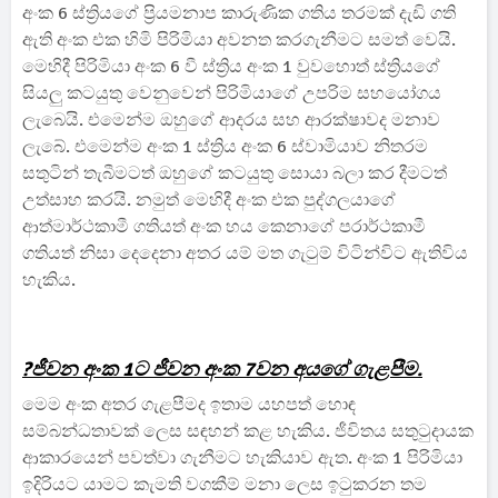
අංක 6 ස්ත්‍රියගේ ප්‍රියමනාප කාරුණික ගතිය තරමක් දැඩි ගති
ඇති අංක එක හිමි පිරිමියා අවනත කරගැනීමට සමත් වෙයි.
මෙහිදී පිරිමියා අංක 6 වී ස්ත්‍රිය අංක 1 වුවහොත් ස්ත්‍රියගේ
සියලු කටයුතු වෙනුවෙන් පිරිමියාගේ උපරිම සහයෝගය
ලැබෙයි. එමෙන්ම ඔහුගේ ආදරය සහ ආරක්ෂාවද මනාව
ලැබේ. එමෙන්ම අංක 1 ස්ත්‍රිය අංක 6 ස්වාමියාව නිතරම
සතුටින් තැබීමටත් ඔහුගේ කටයුතු සොයා බලා කර දීමටත්
උත්සාහ කරයි. නමුත් මෙහිදී අංක එක පුද්ගලයාගේ
ආත්මාර්ථකාමී ගතියත් අංක හය කෙනාගේ පරාර්ථකාමී
ගතියත් නිසා දෙදෙනා අතර යම් මත ගැටුම් විටින්විට ඇතිවිය
හැකිය.
?ජීවන අංක 1ට ජීවන අංක 7වන අයගේ ගැළපීම.
මෙම අංක අතර ගැළපීමද ඉතාම යහපත් හොඳ
සම්බන්ධතාවක් ලෙස සඳහන් කළ හැකිය. ජීවිතය සතුටුදායක
ආකාරයෙන් පවත්වා ගැනීමට හැකියාව ඇත. අංක 1 පිරිමියා
ඉදිරියට යාමට කැමති වගකීම් මනා ලෙස ඉටුකරන තම