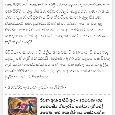
එක පිරිමියාට අංක නවය ස්ත්‍රිය මනා ලෙස ගැළපෙන්නේ අංක
එක පිරිමියා තුළ තිබෙන අඩුපාඩුවලට ගැළපෙන ගුණාංග අංක
නවය තුළින් පරිපූර්ණය වීම නිසයි. අංක එක තුළ තිබෙන
ඒකාධිකාරී තමා ප්‍රමුඛයා වීමේ ස්වභාවයට අංක නවය තුළ
තිබෙන මානව හිතෛෂීභාවය සහ අනුකම්පාව මනා ලෙස
සංකලනය වෙයි. අංක එකට හොඳ සහයෝගයක් අංක නවය
තුළින් ලබා දෙයි.
පිරිමියා අංක නවය වී ස්ත්‍රිය අංක එක වී අංක මාරු වී යෙදුණද
ගැටලුවක් ඇති නොකරයි. දෙදෙනා අතර මත ගැටුම් වාද විවාද
ඇති කරන අවස්ථාවක් වන්නේ අංක එක පුද්ගලයා තමා මූලික
කොට සිතීමත් අංක නවය පුද්ගලයා අන් අය හෙවත් සමාජය
මූලිකකොට සිතීම නිසාය.
- අන්තර්ජාලයෙන් උපුටා ගැනීමකි -
ජීවන අංක 2 හිමි අය - පෙම්වතා සහ
පෙම්වතිය නිවැරදිව තෝරා ගැනීමේදී
මෙන්න මේ අංක හිමි අය තෝරාගන්න.