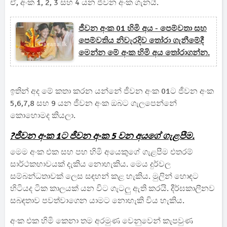
ඒ, අංක 1, 2, 3 සහ 4 යන ජීවන අංක ගැනයි.
ජීවන අංක 01 හිමි අය - පෙම්වතා සහ
පෙම්වතිය නිවැරදිව තෝරා ගැනීමේදී
මෙන්න මේ අංක හිමි අය තෝරාගන්න.
ඉතින් අද මේ කතා කරන යන්නේ ජීවන අංක 01ට ජීවන අංක
5,6,7,8 සහ 9 යන ජීවන අංක ඔබට ගැලපෙන්නේ
කොහොමද කියලා.
?ජීවන අංක 1ට ජීවන අංක 5 වන අයගේ ගැළපීම.
මෙම අංක එක සහ පහ හිමි අයෙකුගේ ගැළපීම එතරම්
සාර්ථකභාවයක් දැකිය නොහැකිය. මෙය දුර්වල
සම්බන්ධතාවක් ලෙස සඳහන් කළ හැකිය. මුලින් හොඳට
හිටියද ටික කාලයක් යන විට ගැටලු ඇති කරයි. දීර්ඝකාලීනව
සබඳතාව පවත්වාගෙන යාමට නොහැකි විය හැකිය.
අංක එක හිමි කෙනා තම අරමුණ වෙනුවෙන් කැපවුණ