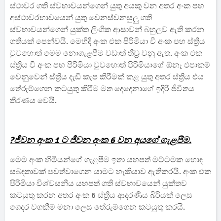
ස්ථාවර ගති ස්වභාවයන්ගෙන් යුතු අයකු වන අතර අංක පහ
අස්ථාවරභාවයෙන් යුතු වෙනස්වනසුලු ගති
ස්වභාවයන්ගෙන් යුක්ත ලිංගික ආසාවන් බහුලව ඇති කරන
ගතියක් පෙන්වයි. මෙහිදී අංක එක පිරිමියා වී අංක පහ ස්ත්‍රිය
වුවහොත් මෙම නොගැළපීම වඩාත් තීව්‍ර වනු ඇත. අංක එක
ස්ත්‍රිය වී අංක පහ පිරිමියා වුවහොත් පිරිමියාගේ ඕනෑ එපාකම්
වෙනුවෙන් ස්ත්‍රිය දැඩි කැප කිරීමක් කළ යුතු අතර ස්ත්‍රිය එය
තේරුම්ගෙන කටයුතු කිරීම මත දෙදෙනාගේ ඉදිරි ජීවිතය
තීරණය වෙයි.
?ජීවන අංක 1 ට ජීවන අංක 6 වන අයගේ ගැළපීම.
මෙම අංක හිමියන්ගේ ගැළපීම ඉතා යහපත් මට්ටමක හොඳ
සබඳතාවක් පවත්වාගෙන යාමට හැකියාව ඇතිකරයි. අංක එක
පිරිමියා විශ්වසනීය යහපත් ගති ස්වභාවයෙන් යුක්තව
කටයුතු කරන අතර අංක 6 ස්ත්‍රිය ආදරණීය බිරියක් ලෙස
ගෙදර වගකීම් මනා ලෙස තේරුම්ගෙන කටයුතු කරයි.