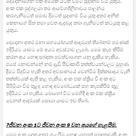
දෙදෙනාගෙන් එක් අයෙක් යටත් වීමට සූදානම් විය යුතුය.
අංක එක පුද්ගලයා තම ආවේගශීලීභාවය පාලනය
කරගැනීමටත් සමාව දීමටත් සූදානම් විය යුතු අතර අනිත්
කෙනාගේ සිත තමා වෙත ඇදබැඳ තබා ගැනීමටත් කටයුතු කළ
යුතුය.
දෙදෙනා අතර මනා සහයෝගයත් ආදරයත් තිබේනම් පමණක්
ඉදිරියට යාමට මේ අයට අවස්ථාව ලැබේ. මෙම කැප කිරීම්
කරන අය හොඳ සබඳතා පවත්වාගෙන යනු දැකිය හැකිය.
එසේ නොවන්නේ නම් දැඩි පීඩාකාරි තත්ත්වයන්වලට මුහුණ
දීමට සිදුවිය හැකි අතර අවසානයේ වෙන්වීම දික්කසාදය වැනි
තත්ත්වයක් ඇති කළ හැකිය. අංක එක ස්ත්‍රිය වී අංක අට
පිරිමියා වීම තුළද හොඳ අවබෝධයක් සහ කැපකිරීම් තුළ
ඉදිරියට යා හැකිය. බොහෝ විට මෙහිදී අංක එක ස්ත්‍රිය
වෙනත් ආදරයක් සොයා යාමට ඉඩ තිබේ.
?ජීවන අංක 1ට ජීවන අංක 9 වන අයගේ ගැළපීම.
මෙම අංක දෙක අතර ගැළපීම හොඳ යහපත් සබඳතාවකි. අංක