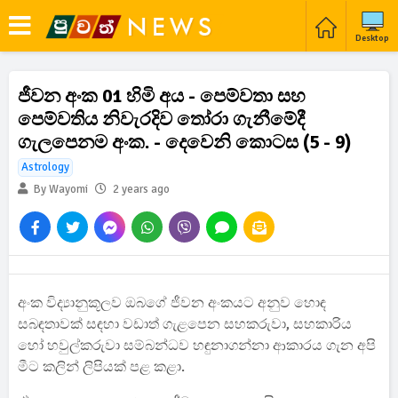
Desktop
ජීවන අංක 01 හිමි අය - පෙම්වතා සහ
පෙම්වතිය නිවැරදිව තෝරා ගැනීමේදී
ගැලපෙනම අංක. - දෙවෙනි කොටස (5 - 9)
Astrology
By Wayomi
2 years ago
අංක විද්‍යානුකූලව ඔබගේ ජීවන අංකයට අනුව හොඳ
සබඳතාවක් සඳහා වඩාත් ගැළපෙන සහකරුවා, සහකාරිය
හෝ හවුල්කරුවා සම්බන්ධව හඳුනාගන්නා ආකාරය ගැන අපි
මීට කලින් ලිපියක් පළ කළා.