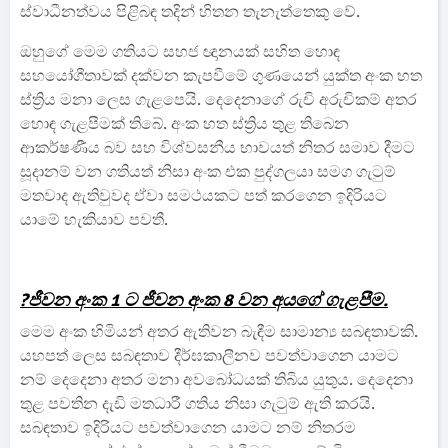
ස්වාධීනත්වය පිළිබඳ තදින් හිතන තැනැත්තෙකු වේ.
ඔහුගේ මෙම ගතියට සහජ ඥානයක් සහිත හොඳ
සහයෝගීතාවක් දක්වන කැපවීමේ ගුණයෙන් යුක්ත අංක හත
ස්ත්‍රිය මනා ලෙස ගැළපෙයි. දෙදෙනාගේ රුචි අරුචිකම් අතර
හොඳ ගැළපීමක් තිබේ. අංක හත ස්ත්‍රිය තුළ තිබෙන
ආකර්ෂණීය බව සහ විශ්වසනීය භාවයත් නිතර සමාව දීමට
සූදානම් වන ගතියත් නිසා අංක එක පුද්ගලයා සමග ගැටුම්
මතවාද ඇතිවුවද ඒවා සමථයකට පත් කරගෙන ඉදිරියට
යාමේ හැකියාව පවතී.
?ජීවන අංක 1 ට ජීවන අංක 8 වන අයගේ ගැළපීම.
මෙම අංක හිමියන් අතර ඇතිවන බැඳීම සාමාන්‍ය සබඳතාවකි.
යහපත් ලෙස සබඳතාව දීර්ඝකාලීනව පවත්වාගෙන යාමට
නම් දෙදෙනා අතර මනා අවබෝධයක් තිබිය යුතුය. දෙදෙනා
තුළ පවතින දැඩි මතධාරී ගතිය නිසා ගැටුම් ඇති කරයි.
සබඳතාව ඉදිරියට පවත්වාගෙන යාමට නම් නිතරම