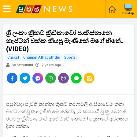
Desktop
ශ්‍රී ලංකා ක්‍රිකට් ක්‍රීඩිකාවෝ පාකිස්තානෙ
කැප්ටන් එක්ක කියපු මැණිකේ මගේ හිතේ..
(VIDEO)
Cricket
Chamari Athapaththu
Sports
By Sithumini
2 years ago
පසුගියදා පැවති කාන්තා ක්‍රිකට් තරගාවලි ආසියාවෙම කතා
බහට ලක්වුණාං ඉතින් මේ තරගවලට සහභාගි වුණු වෙනත්
රටවල ක්‍රීඩිකාවොත් අපේ රටේ බොහෝ දෙනාගේ අවදානය
දිනා ගත්තා.