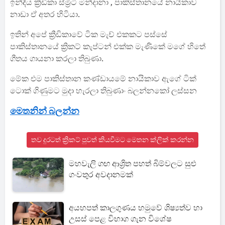
ඉන්දීය ක්‍රීඩිකා ස්ම්‍රිටි මන්දානා , පාකිස්තානයේ නායිකාව
නාඩා ඒ අතර හිටියා.
ඉතින් අපේ ක්‍රීඩිකාවේ ටික මැච් එකකට පස්සේ
පාකිස්තානයේ ක්‍රිකට් කැප්ටන් එක්ක මැණිකේ මගේ හිතේ
ගීතය ගායනා කරලා තිබුණා.
මේක එම පාකිස්තාන කණ්ඩායමේ නායිකාව ඇගේ ටික්
ටොක් ගිණුමට මුදා හැරලා තිබුණාං බලන්නකෝ ලස්සන
මෙතනින් බලන්න
තව දුරටත් ක්‍රිකට් පුවත් කියවීමට මෙතන ක්ලික් කරන්න
මහවැලි ගඟ ආශ්‍රිත පහත් බිම්වලට සුළු
ගංවතුර අවදානමක්
අයහපත් කාලගුණය හමුවේ ශිෂ්‍යත්ව හා
උසස් පෙළ විභාග ගැන විශේෂ