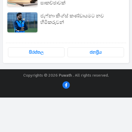
සාකච්ඡාවක්
ජැෆ්නා කිංග්ස් කණ්ඩායමට නව
හිමිකරුවන්
සිරස්තල
ජනප්‍රිය
Copyrights © 2026
Puwath
. All rights reserved.