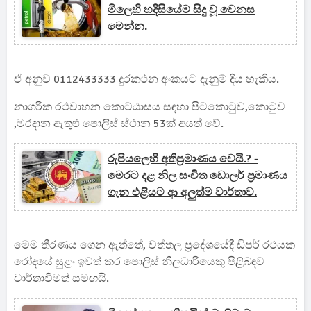
මිලෙහි හදිසියේම සිදු වූ වෙනස
මෙන්න.
ඒ අනුව 0112433333 දුරකථන අංකයට දැනුම් දිය හැකිය.
නාගරික රථවාහන කොට්ඨාසය සඳහා පිටකොටුව,කොටුව
,මරදාන ඇතුළු පොලිස් ස්ථාන 53ක් අයත් වේ.
රුපියලෙහි අතිප්‍රමාණය වෙයි.? -
මෙරට දළ නිල සංචිත ඩොලර් ප්‍රමාණය
ගැන එළියට ආ අලුත්ම වාර්තාව.
මෙම තීරණය ගෙන ඇත්තේ, වත්තල ප්‍රදේශයේදී ඩිපර් රථයක
රෝදයේ සුළං ඉවත් කර පොලිස් නිලධාරියෙකු පිළිබඳව
වාර්තාවීමත් සමඟයි.