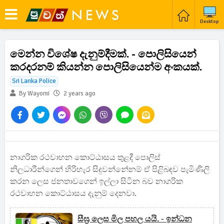
Desktop
මෙන්න විශේෂ දැනුම්දීමක්. - පොලිසියෙන්
කරදරනම් කියන්න පොලිසියෙන්ම අංකයක්.
Sri Lanka Police
By Wayomi
2 years ago
නාගරික රථවාහන කොට්ඨාසය තුළදී පොලිස්
නිලධාරීන්ගෙන් හිරිහැර සිදුවන්නේනම් ඒ පිළිබඳව පැමිණිලි
කරන ලෙස ජනතාවගෙන් ඉල්ලා සිටින බව නාගරික
රථවාහන කොට්ඨාසය දැනුම් දෙනවා.
සීඝ්‍ර ලෙස මිල පහල යයි. - ඉන්ධන