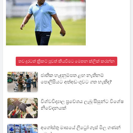
තව දුරටත් ක්‍රිකට් පුවත් කියවීමට මෙතන ක්ලික් කරන්න
ජාතික හැඳුනුම්පත ළඟ නැතිනම්
පොලිසියට අත්අඩංගුවට ගත හැකිද?
විශ්වවිද්‍යාල ප්‍රවේශය ලැබූ සිසුන්ට විශේෂ
නිවේදනයක්
අගෝස්තු මාසයේ ලිට්‍රෝ ගෑස් මිල ගණන්