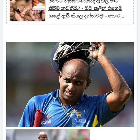
මෙවර මැතිවරණයේදී ඇඟිලි පාට
කිරීම නවතියි.? - මීට කලින් එහෙම
කළේ ඇයි කියල දන්නවද? - හොර
ඡන්ද දැමිල්ලත් සුම්මා.