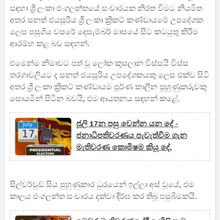
සඳහා ශ්‍රී ලංකා එංගලන්තයේ සංචාරයක නිරත වීමට නියමිත
අතර සනත් ජයසූරිය ශ්‍රී ලංකා ක්‍රිකට් කණ්ඩායමේ උපදේශක
ලෙස පසුගිය වසරේ දෙසැම්බර් මාසයේ සිට කටයුතු කිරීම
ආරම්භ කළ බව සඳහන්.
එමෙන්ම නිමාවට පත් වූ ලෝක කුසලාන විස්සයි විස්ස
තරගාවලියට ද සනත් ජයසූරිය උපදේශකයකු ලෙස එක්ව සිටි
අතර ශ්‍රී ලංකා ක්‍රිකට් කණ්ඩායම පූර්ණ කාලීන පුහුණුකරුවකු
සොයමින් සිටින බවයි, එම ආයතනය සඳහන් කළේ.
ජූලි 17න පසු වෙන්න යන දේ -
ජනාධිපතිවරණය පැවැත්වීම ගැන
මැතිවරණ කොමිෂම කියූ දේ.
සිල්වර්වුඩ් සිය පුහුණුකාර ධුරයෙන් ඉල්ලා අස් වූයේ, එම
කාලය එංගලන්ත සංචාරය දක්වා දීර්ඝ කර තිබූ පසුබිමකයි.