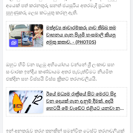
අයෙක් පත් කරනතුරු සනත් ජයසූරිය අතරමැදි ප්‍රධාන
පුහුණුකරු ලෙස කටයුතු කරනු ඇති.
මත්ද්‍රව්‍ය ඡාවාරම්කරු ගාව තිබ්බ තම
වාහනය ගැන පියුමි හංසමාලි කියපු
අමුතු කතාව. - (PHOTOS)
ඔහුට හිමි වන පළමු අභියෝගය වන්නේ ශ්‍රී ලංකාව සහ
සංචාරක ඉන්දීය කණ්ඩායම අතර පැවැත්වීමට නියමිත
එක්දින සහ විස්සයි විස්ස ක්‍රිකට් තරගාවලියයි.
ඊයේ මධ්‍යම රාත්‍රියේ සිට මෙරට සිදු
වන දෙයක් ගැන දැනුම් දීමක්. අදයි
හෙටයි මේ වැඩේට එළියට යනවා නම්
මේ ගැන දැනගෙනම යන්න.
ඉන් අනතුරුව තරග තුනකින් සමන්විත ටෙස්ට් තරගාවලියක්