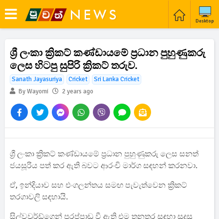
Desktop
ශ්‍රී ලංකා ක්‍රිකට් කණ්ඩායමේ ප්‍රධාන පුහුණුකරු
ලෙස හිටපු සුපිරි ක්‍රිකට් තරුව.
Sanath Jayasuriya
Cricket
Sri Lanka Cricket
By Wayomi
2 years ago
ශ්‍රී ලංකා ක්‍රිකට් කණ්ඩායමේ ප්‍රධාන පුහුණුකරු ලෙස සනත්
ජයසූරිය පත් කර ඇති බවට ආරංචි මාර්ග සඳහන් කරනවා.
ඒ, ඉන්දියාව සහ එංගලන්තය සමඟ පැවැත්වෙන ක්‍රිකට්
තරගාවලි සඳහායි.
සිල්වවුර්ඩ්ගෙන් පුරප්පාඩු වී ඇති එම තනතුර සඳහා සුදුසු