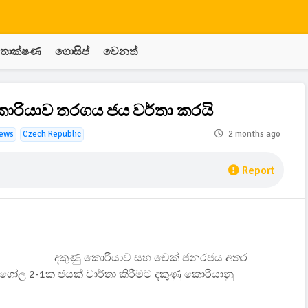
තාක්ෂණ
ගොසිප්
වෙනත්
ොරියාව තරගය ජය වර්තා කරයි
news
Czech Republic
2 months ago
Report
දකුණු කොරියාව සහ චෙක් ජනරජය අතර
ගෝල 2-1ක ජයක් වාර්තා කිරීමට දකුණු කොරියානු