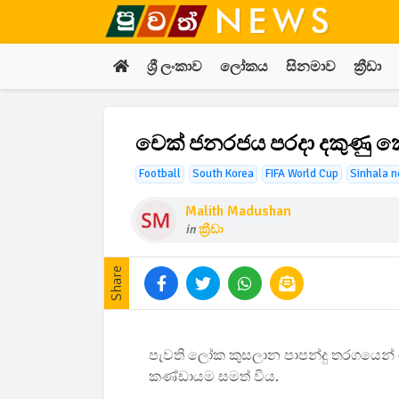
ශ්‍රී ලංකාව
ලෝකය
සිනමාව
ක්‍රීඩා
චෙක් ජනරජය පරදා දකුණු ක
Football
South Korea
FIFA World Cup
Sinhala 
Malith Madushan
in
ක්‍රීඩා
Share
පැවති ලෝක කුසලාන පාපන්දු තරගයෙන් 
කණ්ඩායම සමත් විය.