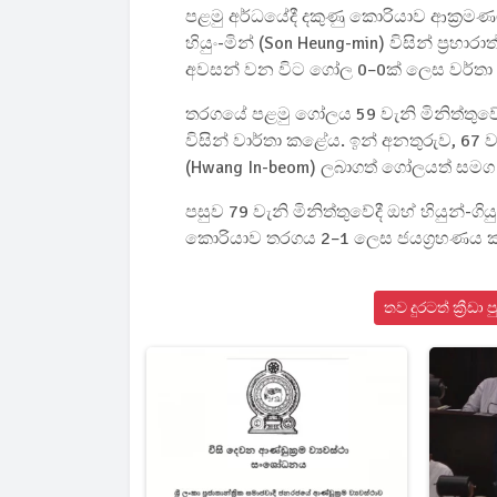
පළමු අර්ධයේදී දකුණු කොරියාව ආක්‍රමණ
හියුං-මින් (Son Heung-min) විසින් ප්‍ර
අවසන් වන විට ගෝල 0–0ක් ලෙස වර්තා
තරගයේ පළමු ගෝලය 59 වැනි මිනිත්තුවේදී 
විසින් වාර්තා කළේය. ඉන් අනතුරුව, 67 ව
(Hwang In-beom) ලබාගත් ගෝලයත් සමග
පසුව 79 වැනි මිනිත්තුවේදී ඔහ් හියුන්-ග
කොරියාව තරගය 2–1 ලෙස ජයග්‍රහණය
තව දුරටත් ක්‍රී