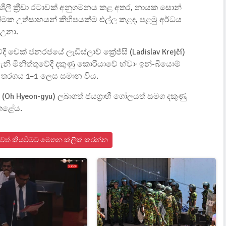
ශීලී ක්‍රීඩා රටාවක් අනුගමනය කළ අතර, නායක සොන්
හාරාත්මක උත්සාහයන් කිහිපයක්ම එල්ල කළද, පළමු අර්ධය
 උනා.
චෙක් ජනරජයේ ලැඩිස්ලාව් ක්‍රේජ්සි (Ladislav Krejčí)
ැනි මිනිත්තුවේදී දකුණු කොරියාවේ හ්වාං ඉන්-බියොම්
 තරගය 1–1 ලෙස සමාන විය.
ියු (Oh Hyeon-gyu) ලබාගත් ජයග්‍රාහී ගෝලයත් සමග දකුණු
 කළේය.
ඩා පුවත් කියවීමට මෙතන ක්ලික් කරන්න