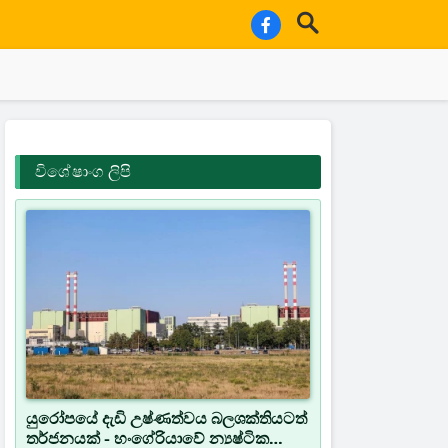
විශේෂාංග ලිපි
යුරෝපයේ දැඩි උෂ්ණත්වය බලශක්තියටත්
තර්ජනයක් - හංගේරියාවේ න්‍යෂ්ටික