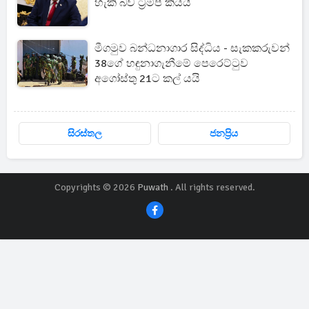
හැකි බව ට්‍රම්ප් කියයි
මීගමුව බන්ධනාගාර සිද්ධිය - සැකකරුවන්
38ගේ හඳුනාගැනීමේ පෙරෙට්ටුව
අගෝස්තු 21ට කල් යයි
සිරස්තල
ජනප්‍රිය
Copyrights © 2026
Puwath
. All rights reserved.