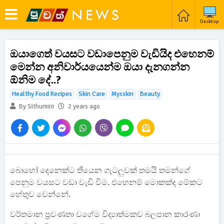
Desktop
ඔයාගෙත් වයසට වඩාපෙනුම වැඩියිද එහෙනම්
මෙන්න අනිවාර්යයෙන්ම ඔයා දැනගන්න
ඕනිම දේ..?
Healthy Food Recipes
Skin Care
Mysskin
Beauty
By Sithumini
2 years ago
බොහෝ දෙනෙක්ට තියෙන ගැටලුවක් තමයි තමන්ගේ
පෙනුම වයසට වඩා වැඩි වීම. එහෙනම් මොකක්ද මේකට
හේතුව වෙන්නේ.
වර්තමාන ප්‍රවණතා වගේම විද්‍යාත්මකව බලපාන කාරණා