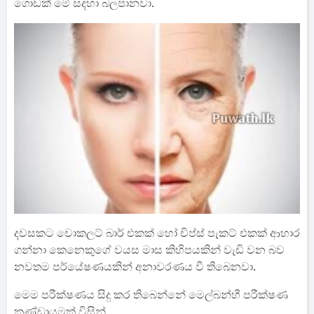
ගොඩක් මේ සදහා බලපානවා.
දවසකට චොකලට් බාර් එකක් හෝ චිප්ස් පැකට් එකක් ආහාර
ගන්නා කෙනෙකුගේ වයස මාස කිහිපයකින් වැඩි වන බව
නවතම පර්යේෂණයකින් අනාවරණය වී තිබෙනවා.
මෙම පරීක්ෂණය සිදු කර තිබෙන්නේ මෙල්බන්හී පරීක්ෂණ
කණ්ඩායමක් විසින්.