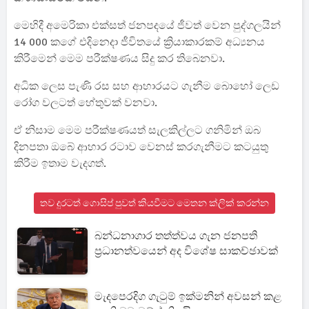
මෙහිදී අමෙරිකා එක්සත් ජනපදයේ ජීවත් වෙන පුද්ගලයින්
14 000 කගේ එදිනෙදා ජීවිතයේ ක්‍රියාකාරකම් අධ්‍යනය
කිරීමෙන් මෙම පරීක්ෂණය සිදු කර තිබෙනවා.
අධික ලෙස පැණි රස සහ ආහාරයට ගැනීම බොහෝ ලෙඩ
රෝග වලටත් හේතුවක් වනවා.
ඒ නිසාම මෙම පරීක්ෂණයත් සැලකිල්ලට ගනිමින් ඔබ
දිනපතා ඔබේ ආහාර රටාව වෙනස් කරගැනීමට කටයුතු
කිරීම ඉතාම වැදගත්.
තව දුරටත් ගොසිප් පුවත් කියවීමට මෙතන ක්ලික් කරන්න
බන්ධනාගාර තත්ත්වය ගැන ජනපති
ප්‍රධානත්වයෙන් අද විශේෂ සාකච්ඡාවක්
මැදපෙරදිග ගැටුම් ඉක්මනින් අවසන් කළ