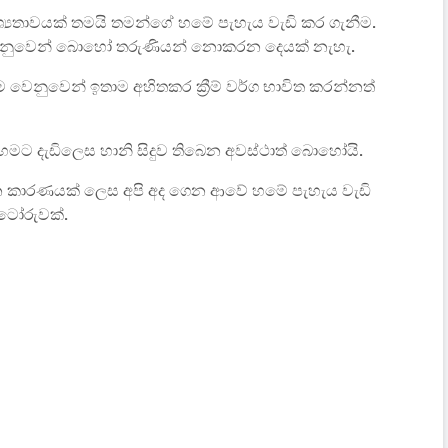
යතාවයක් තමයි තමන්ගේ හමේ පැහැය වැඩි කර ගැනීම.
ෙනුවෙන් බොහෝ තරුණියන් නොකරන දෙයක් නැහැ.
වෙනුවෙන් ඉතාම අහිතකර ක්‍රීම් වර්ග භාවිත කරන්නත්
ට දැඩිලෙස හානි සිදුව තිබෙන අවස්ථාත් බොහෝයි.
කාරණයක් ලෙස අපි අද ගෙන ආවේ හමේ පැහැය වැඩි
ටෝරුවක්.