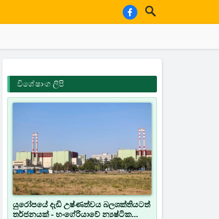
විශේෂාංග ලිපි
යුරෝපයේ දැඩි උෂ්ණත්වය බලශක්තියටත්
තර්ජනයක් - හංගේරියාවේ න්‍යෂ්ටික