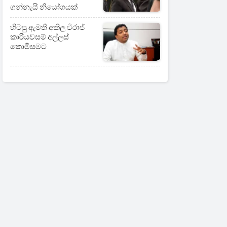
ගන්නැයි නියෝගයක්
හිටපු ඇමති අකිල විරාජ්
කාරියවසම් අල්ලස්
කොමිසමට