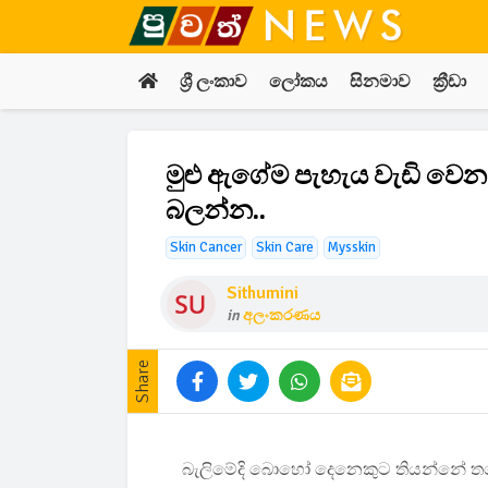
ශ්‍රී ලංකාව
ලෝකය
සිනමාව
ක්‍රීඩා
මුළු ඇගේම පැහැය වැඩි වෙන 
බලන්න..
Skin Cancer
Skin Care
Mysskin
Sithumini
in
අලංකරණය
Share
බැලිමේදි බොහෝ දෙනෙකුට තියන්නේ තලෙළ