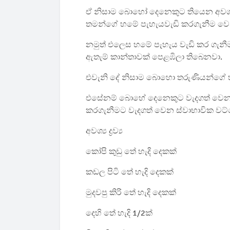
ඒ නිසාම බොහෝ දෙනෙකුට තියෙන අවශ්‍
තමන්ගේ හමේ පැහැයවැඩි කරගැනීම ව
නමුත් එලෙස හමේ පැහැය වැඩි කර ගැනීම 
ඇතැම් කාන්තාවක් පෙළඹිලා තිබෙනවා.
එවැනි දේ නිසාම බොහො තරුණියන්ගේ හම
එසේනම් බොහේ දෙනෙකුට වැදගත් වෙන 
කරගැනීමට වැදගත් වෙන ස්වාභාවික වට්
අවශ්‍ය ද්‍රව්‍ය
කෝපි කුඩු තේ හැදි දෙකක්
කඩල පිටි තේ හැදි දෙකක්
මුදවපු කිරි තේ හැදි දෙකක්
දෙහි තේ හැදි 1/2ක්