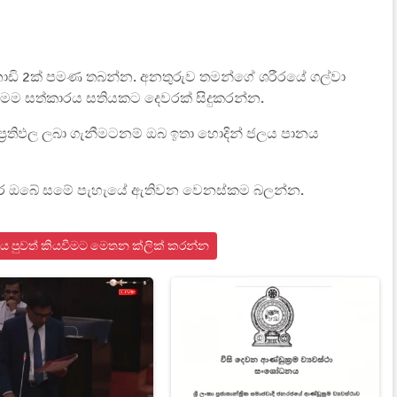
 විනාඩි 2ක් පමණ තබන්න.
අනතුරුව තමන්ගේ ශරීරයේ ගල්වා
 මෙම සත්කාරය සතියකට දෙවරක් සිදුකරන්න.
‍රතිඵල ලබා ගැනීමටනම් ඔබ ඉතා හොදින් ජලය පානය
 කර ඔබේ සමේ පැහැයේ ඇතිවන වෙනස්කම බලන්න.
ය පුවත් කියවීමට මෙතන ක්ලික් කරන්න